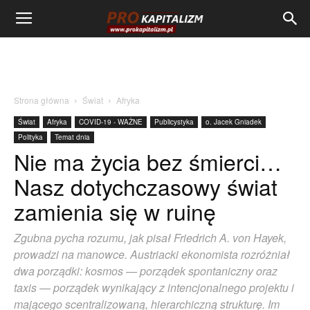
Strona główna
Świat
Afryka
Świat
Afryka
COVID-19 - WAŻNE
Publicystyka
o. Jacek Gniadek
Polityka
Temat dnia
Nie ma życia bez śmierci…
Nasz dotychczasowy świat
zamienia się w ruinę
Zgubna pycha rozumu, jak pisał Friedrich A. von Hayek,
prowadzi na manowce. Austriacki ekonomista rozróżniał
dwa porządki: kosmos — porządek spontaniczny oraz
taxis — porządek wynikający z intencjonalnego projektu i
mającego scentralizowaną, hierarchiczną strukturę. Im