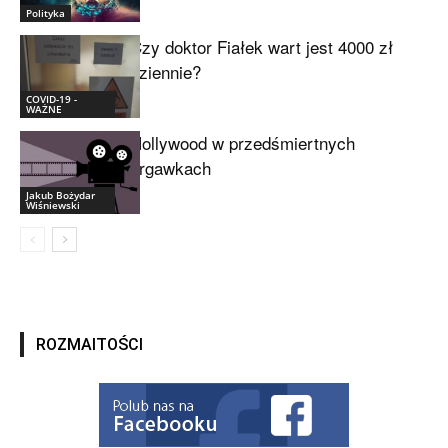
Polityka
Czy doktor Fiałek wart jest 4000 zł
dziennie?
COVID-19 -
WAŻNE
Hollywood w przedśmiertnych
drgawkach
Jakub Bożydar
Wiśniewski
ROZMAITOŚCI