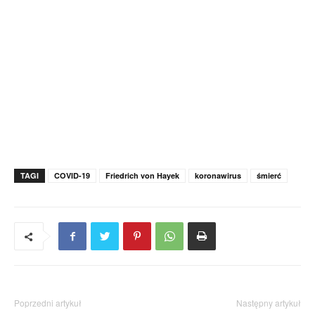
TAGI
COVID-19
Friedrich von Hayek
koronawirus
śmierć
Poprzedni artykuł
Następny artykuł