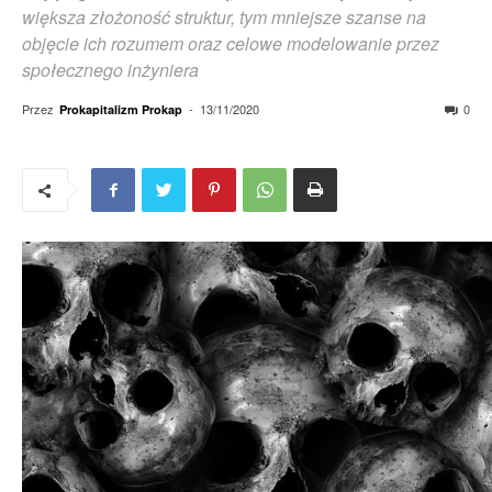
większa złożoność struktur, tym mniejsze szanse na
objęcie ich rozumem oraz celowe modelowanie przez
społecznego inżyniera
Przez
-
13/11/2020
0
Prokapitalizm Prokap