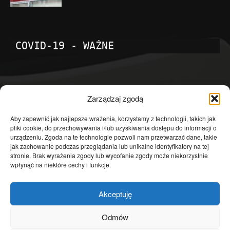
COVID-19 - WAŻNE
POPULARNE KATEGORIE
Zarządzaj zgodą
Temat dnia
4601
Aby zapewnić jak najlepsze wrażenia, korzystamy z technologii, takich jak
pliki cookie, do przechowywania i/lub uzyskiwania dostępu do informacji o
Publicystyka
4363
urządzeniu. Zgoda na te technologie pozwoli nam przetwarzać dane, takie
jak zachowanie podczas przeglądania lub unikalne identyfikatory na tej
Polityka
3639
stronie. Brak wyrażenia zgody lub wycofanie zgody może niekorzystnie
Polska
3462
wpłynąć na niektóre cechy i funkcje.
Społeczeństwo
2823
Akceptuję
Kraj
1290
Gospodarka
1230
Odmów
Europa
866