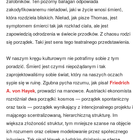
żałobników. Ten pozorny bałagan odpowiada
zakodyfikowanemu nieładowi, jaki w życie wnosi śmierć,
która rozdziela bliskich. Nieład, jak pisze Thomas, jest
symptomem śmierci tak jak rozkład ciała, ale jest
zapowiedzią odrodzenia w świecie przodków. Z chaosu rodzi
się porządek. Taki jest sens tego teatralnego przedstawienia.
W naszym kręgu kulturowym nie potrafimy sobie z tym
poradzić. Śmierć jest czymś niepożądanym i tak
zaprojektowaliśmy sobie świat, który na naszych oczach
sypie się w ruinę. Zgubna pycha rozumu, jak pisał
Friedrich
A. von Hayek
, prowadzi na manowce. Austriacki ekonomista
rozróżniał dwa porządki: kosmos — porządek spontaniczny
oraz taxis — porządek wynikający z intencjonalnego projektu i
mającego scentralizowaną, hierarchiczną strukturę. Im
większa złożoność struktur, tym mniejsze szanse na objęcie
ich rozumem oraz celowe modelowanie przez społecznego
inżyniera. Tak pisał Hayek o ludzkim działaniu w sferze