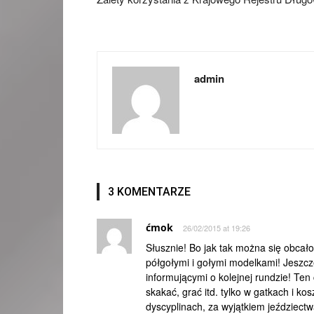
admin
3 KOMENTARZE
ćmok
26/02/2015 at 19:26
Słusznie! Bo jak tak można się obcał
półgołymi i gołymi modelkami! Jeszcz
informującymi o kolejnej rundzie! Ten
skakać, grać itd. tylko w gatkach i k
dyscyplinach, za wyjątkiem jeździectw