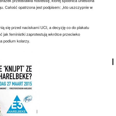
razek przedstawia hostessę, której spódnica uniesiona
cigu. Całość opatrzona jest podpisem: „kto uszczypnie w
onią się przed naciskami UCI, a decyzję co do plakatu
ć jak feministki zaprotestują wkrótce przeciwko
a podium kolarzy.