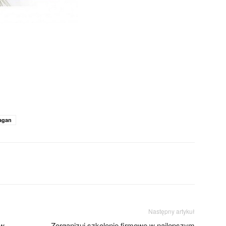
Sagan
Następny artykuł
ów
Zorganizuj szkolenie firmowe w najlepszym