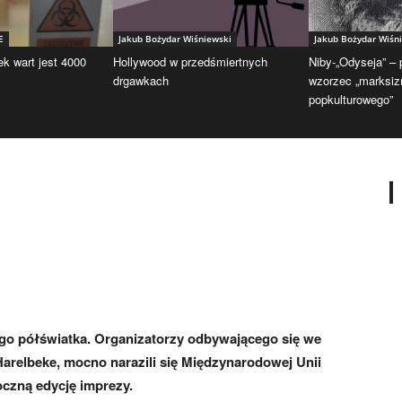
E
Jakub Bożydar Wiśniewski
Jakub Bożydar Wiśn
ek wart jest 4000
Hollywood w przedśmiertnych
Niby-„Odyseja” –
drgawkach
wzorzec „marksi
popkulturowego”
ego półświatka. Organizatorzy odbywającego się we
 Harelbeke, mocno narazili się Międzynarodowej Unii
roczną edycję imprezy.