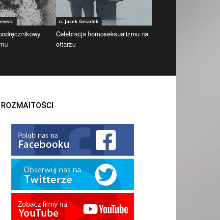
iewski
o. Jacek Gniadek
 podręcznikowy
Celebracja homoseksualizmu na
zmu
ołtarzu
ROZMAITOŚCI