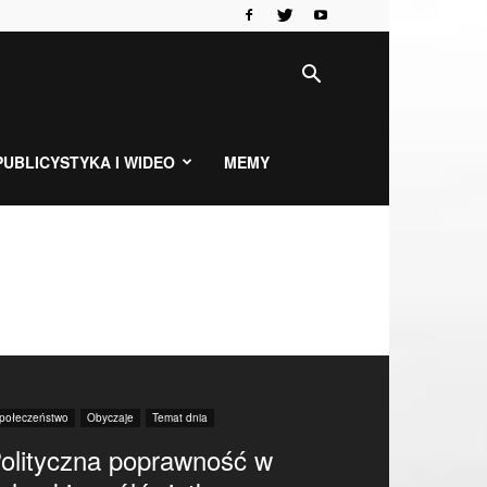
PUBLICYSTYKA I WIDEO
MEMY
połeczeństwo
Obyczaje
Temat dnia
olityczna poprawność w