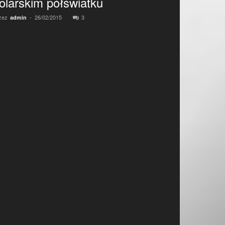
olarskim półświatku
zez
-
26/02/2015
3
admin