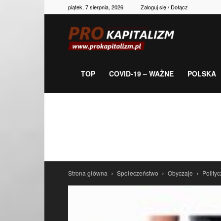
piątek, 7 sierpnia, 2026
Zaloguj się / Dołącz
Prokapitalizm,
gospodarka,
TOP
COVID-19 – WAŻNE
POLSKA
polityka,
historia,
Strona główna
Społeczeństwo
Obyczaje
Polity
newsy