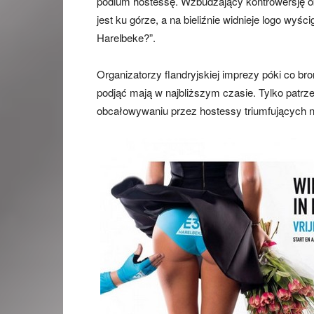
podium hostessę. Wzbudzający kontrowersję ob
jest ku górze, a na bieliźnie widnieje logo wyś
Harelbeke?”.
Organizatorzy flandryjskiej imprezy póki co br
podjąć mają w najbliższym czasie. Tylko patrze
obcałowywaniu przez hostessy triumfujących n