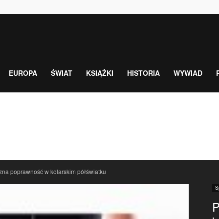
EUROPA
ŚWIAT
KSIĄŻKI
HISTORIA
WYWIAD
czna poprawność w kolarskim półświatku
S
P