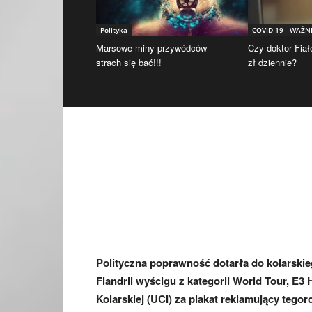
Polityka
COVID-19 - WAŻN
Marsowe miny przywódców –
Czy doktor Fiał
strach się bać!!!
zł dziennie?
Polityczna poprawność dotarła do kolarski
Flandrii wyścigu z kategorii World Tour, E3
Kolarskiej (UCI) za plakat reklamujący tego