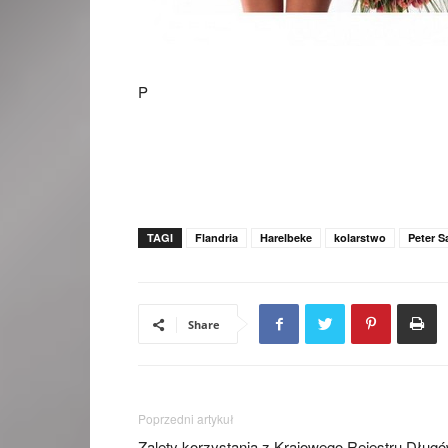
P
TAGI
Flandria
Harelbeke
kolarstwo
Peter 
Share
Poprzedni artykuł
Zalety korzystania z Krajowego Rejestru Dług