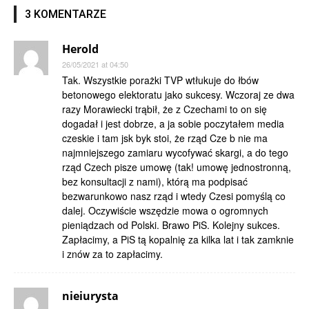
3 KOMENTARZE
Herold
26/05/2021 at 04:50
Tak. Wszystkie porażki TVP wtłukuje do łbów
betonowego elektoratu jako sukcesy. Wczoraj ze dwa
razy Morawiecki trąbił, że z Czechami to on się
dogadał i jest dobrze, a ja sobie poczytałem media
czeskie i tam jsk byk stoi, że rząd Cze b nie ma
najmniejszego zamiaru wycofywać skargi, a do tego
rząd Czech pisze umowę (tak! umowę jednostronną,
bez konsultacji z nami), którą ma podpisać
bezwarunkowo nasz rząd i wtedy Czesi pomyślą co
dalej. Oczywiście wszędzie mowa o ogromnych
pieniądzach od Polski. Brawo PiS. Kolejny sukces.
Zapłacimy, a PiS tą kopalnię za kilka lat i tak zamknie
i znów za to zapłacimy.
nieiurysta