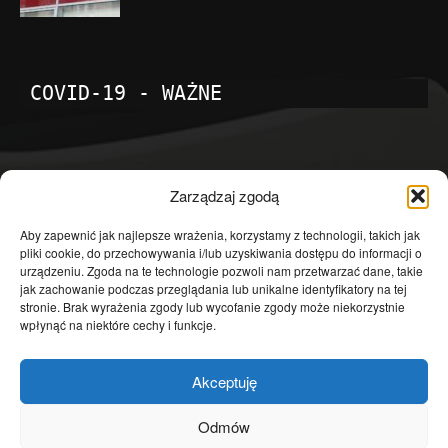
COVID-19 - WAŻNE
POPULARNE KATEGORIE
Zarządzaj zgodą
Temat dnia
4601
Aby zapewnić jak najlepsze wrażenia, korzystamy z technologii, takich jak
pliki cookie, do przechowywania i/lub uzyskiwania dostępu do informacji o
Publicystyka
4363
urządzeniu. Zgoda na te technologie pozwoli nam przetwarzać dane, takie
jak zachowanie podczas przeglądania lub unikalne identyfikatory na tej
Polityka
3639
stronie. Brak wyrażenia zgody lub wycofanie zgody może niekorzystnie
Polska
3462
wpłynąć na niektóre cechy i funkcje.
Społeczeństwo
2823
Akceptuję
Kraj
1290
Gospodarka
1230
Odmów