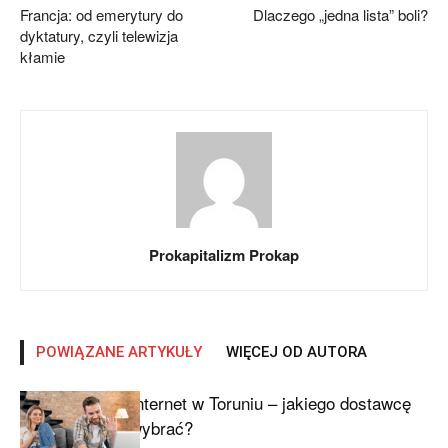
Francja: od emerytury do
Dlaczego „jedna lista” boli?
dyktatury, czyli telewizja
kłamie
Prokapitalizm Prokap
POWIĄZANE ARTYKUŁY
WIĘCEJ OD AUTORA
Internet w Toruniu – jakiego dostawcę
wybrać?