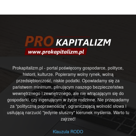
Prokapitalizm.pl - portal poświęcony gospodarce, polityce,
historii, kulturze. Popieramy wolny rynek, wolną
przedsiębiorczość, niskie podatki. Opowiadamy się za
państwem minimum, pilnującym naszego bezpieczeństwa
wewnętrznego i zewnętrznego, ale nie wtrącającym się do
gospodarki, czy ingerującym w życie rodzinne. Nie przepadamy
za "polityczną poprawnością", ograniczającą wolność słowa i
usiłującą narzucić "jedynie słuszny" kierunek myślenia. Warto tu
zajrzeć!
Klauzula RODO