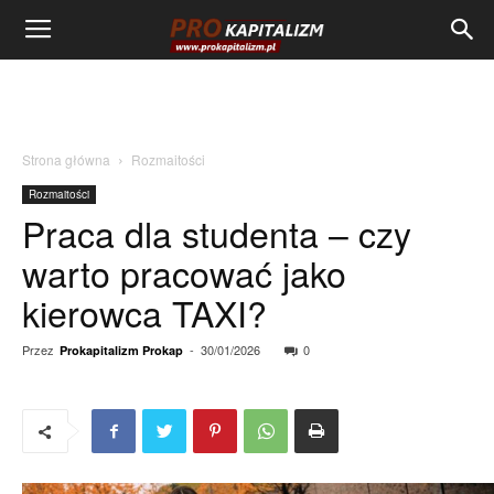
Strona główna
Rozmaitości
Rozmaitości
Praca dla studenta – czy
warto pracować jako
kierowca TAXI?
Przez
-
30/01/2026
0
Prokapitalizm Prokap