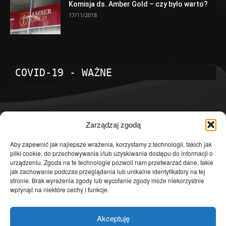
Komisja ds. Amber Gold – czy było warto?
17/11/2018
COVID-19 - WAŻNE
POPULARNE KATEGORIE
Zarządzaj zgodą
Temat dnia
4601
Aby zapewnić jak najlepsze wrażenia, korzystamy z technologii, takich jak
pliki cookie, do przechowywania i/lub uzyskiwania dostępu do informacji o
Publicystyka
4363
urządzeniu. Zgoda na te technologie pozwoli nam przetwarzać dane, takie
jak zachowanie podczas przeglądania lub unikalne identyfikatory na tej
Polityka
3639
stronie. Brak wyrażenia zgody lub wycofanie zgody może niekorzystnie
Polska
3462
wpłynąć na niektóre cechy i funkcje.
Społeczeństwo
2823
Akceptuję
Kraj
1290