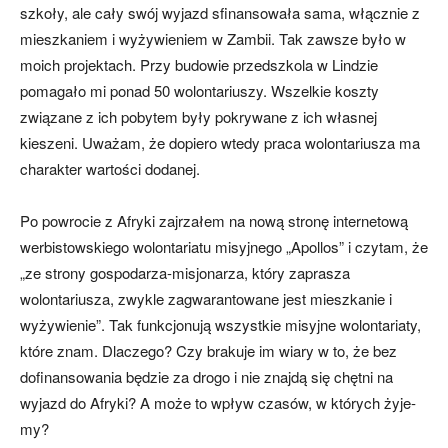
szkoły, ale cały swój wyjazd sfinanso­wała sama, włącznie z
mieszka­niem i wyżywieniem w Zambii. Tak zawsze było w
moich projek­tach. Przy budowie przedszkola w Lindzie
pomagało mi ponad 50 wolontariuszy. Wszelkie kosz­ty
związane z ich pobytem były pokrywane z ich własnej
kiesze­ni. Uważam, że dopiero wtedy praca wolontariusza ma
charak­ter wartości dodanej.
Po powrocie z Afryki zaj­rzałem na nową stronę inter­netową
werbistowskiego wolontariatu misyjnego „Apollos” i czytam, że
„ze strony gospo­darza-misjonarza, który zapra­sza
wolontariusza, zwykle za­gwarantowane jest mieszkanie i
wyżywienie”. Tak funkcjonują wszystkie misyjne wolonta­riaty,
które znam. Dlaczego? Czy brakuje im wiary w to, że bez
dofinansowania będzie za drogo i nie znajdą się chętni na
wyjazd do Afryki? A może to wpływ czasów, w których żyje­
my?