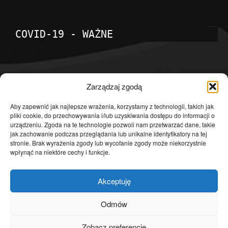
COVID-19 - WAŻNE
POPULARNE KATEGORIE
Zarządzaj zgodą
Temat dnia
4601
Aby zapewnić jak najlepsze wrażenia, korzystamy z technologii, takich jak
pliki cookie, do przechowywania i/lub uzyskiwania dostępu do informacji o
Publicystyka
4363
urządzeniu. Zgoda na te technologie pozwoli nam przetwarzać dane, takie
jak zachowanie podczas przeglądania lub unikalne identyfikatory na tej
Polityka
3639
stronie. Brak wyrażenia zgody lub wycofanie zgody może niekorzystnie
Polska
3462
wpłynąć na niektóre cechy i funkcje.
Społeczeństwo
2823
Akceptuję
Kraj
1290
Gospodarka
1230
Odmów
Europa
866
Zobacz preferencje