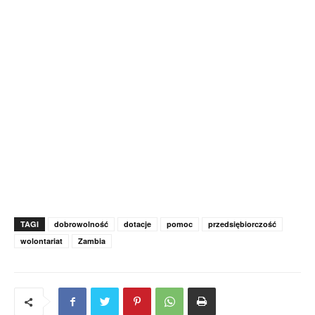
TAGI
dobrowolność
dotacje
pomoc
przedsiębiorczość
wolontariat
Zambia