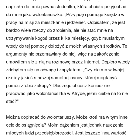
napisała do mnie pewna studentka, która chciała przy­jechać
do mnie jako wolonta­riuszka: „Przyjadę i pomogę księdzu w
pracy na misji za mieszkanie i jedzenie”. Odpisa­łem, że jest
bardzo wiele rzeczy do zrobienia, ale nie stać mnie na
utrzymywanie kogoś przez kilka miesięcy, gdyż musiałbym
wtedy do tej pomocy dołożyć z moich własnych środków. Te
argumenty nie przemawiały do niej, więc na zakończenie
umó­wiłem się z nią na rozmowę przez Internet. Dopiero wtedy
zdobyłem się na odwagę i za­pytałem: „Czy nie ma w twojej
okolicy jakieś starszej samot­nej osoby, której mogłabyś
pomóc zrobić zakupy? Dlaczego chcesz koniecznie
pracować jako wolontariuszka w Afryce, jeżeli ciebie na to nie
stać?”
Można dopłacać do wo­lontariuszy. Może ktoś ma w tym inne
cele do osiągnię­cia? Moim dążeniem jest jed­nak nauczenie
młodych ludzi przedsiębiorczości. Jest jesz­cze inna wartość