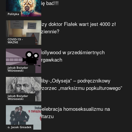
się bać!!!
Polityka
Czy doktor Fiałek wart jest 4000 zł
dziennie?
COVID-19 -
WAŻNE
Hollywood w przedśmiertnych
drgawkach
Jakub Bożydar
Wiśniewski
Niby-„Odyseja” – podręcznikowy
wzorzec „marksizmu popkulturowego”
Jakub Bożydar
Wiśniewski
Celebracja homoseksualizmu na
ołtarzu
o. Jacek Gniadek