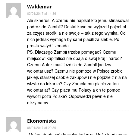
Waldemar
03/01/2017 at 14:36
Ale sknerus. A czemu nie napisal kto jemu sfinasowal
podroz do Zambii? Dostal kase na wyjazd i pojechal
za czyjes srodki a nie swoje – tak z tego wynika. Od
nich jednak wymaga by sami placili za siebie. Po
prostu wstyd i zenada.
PS. Dlaczego Zambii trzeba pomagac? Czemu
miejscowi kapitalisci nie dbaja o swoj kraj i narod?
Czemu Autor musi jezdzic do Zambii jao tzw.
wolontariusz? Czemu nie pomoze w Polsce zrobic
jakiejs starszej osobie zakupow i nie pojdzie z nia na
wizyte do lekarza? Czy Zambia mu placic za ten
wolontariat? Czy placa mu Polacy a on te pomoc
wywozi poza Polske? Odpowiedzi pewnie nie
otrzymamy…
Ekonomista
08/01/2017 at 22:39
„Można dopłacać do wo­lontariuszy. Może ktoś ma w