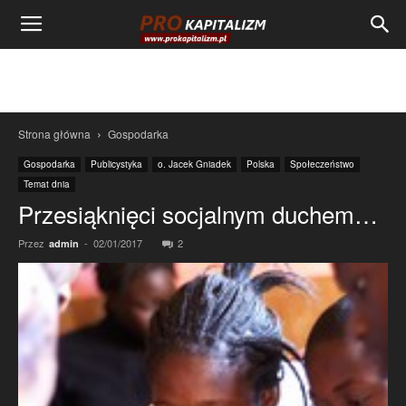
Strona główna
Gospodarka
Gospodarka
Publicystyka
o. Jacek Gniadek
Polska
Społeczeństwo
Temat dnia
Przesiąknięci socjalnym duchem…
Przez
-
02/01/2017
2
admin