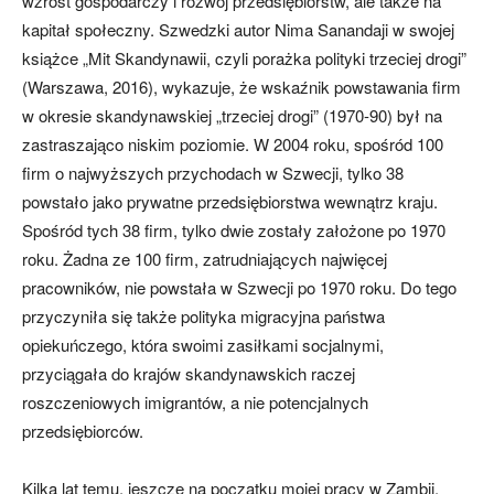
wzrost gospodarczy i rozwój przedsiębiorstw, ale także na
kapitał społeczny. Szwedzki autor Nima Sanandaji w swo­jej
książce „Mit Skandynawii, czyli porażka polityki trzeciej drogi”
(Warszawa, 2016), wyka­zuje, że wskaźnik powstawania firm
w okresie skandynawskiej „trzeciej drogi” (1970-90) był na
zastraszająco niskim poziomie. W 2004 roku, spośród 100
firm o najwyższych przychodach w Szwecji, tylko 38
powstało jako prywatne przedsiębiorstwa wewnątrz kraju.
Spośród tych 38 firm, tylko dwie zostały założone po 1970
roku. Żadna ze 100 firm, zatrudniających najwięcej
pracowników, nie po­wstała w Szwecji po 1970 roku. Do tego
przyczyniła się także polityka migracyjna państwa
opiekuńczego, która swoimi za­siłkami socjalnymi,
przyciągała do krajów skandynawskich ra­czej
roszczeniowych imigran­tów, a nie potencjalnych
przedsiębiorców.
Kilka lat temu, jeszcze na początku mojej pracy w Zam­bii,