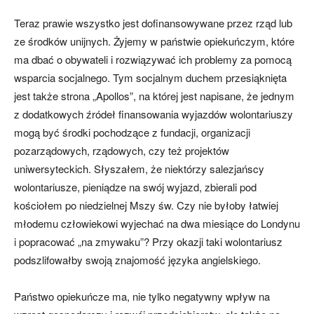
Teraz prawie wszystko jest dofinansowywane przez rząd lub
ze środków unijnych. Żyjemy w państwie opiekuńczym, które
ma dbać o obywateli i rozwiązywać ich problemy za pomocą
wsparcia socjalne­go. Tym socjalnym duchem przesiąknięta
jest także strona „Apollos”, na której jest napisa­ne, że jednym
z dodatkowych źródeł finansowania wyjazdów wolontariuszy
mogą być środki pochodzące z funda­cji, organizacji
pozarządowych, rządowych, czy też projektów
uniwersyteckich. Słyszałem, że niektórzy salezjańscy
wolonta­riusze, pieniądze na swój wy­jazd, zbierali pod
kościołem po niedzielnej Mszy św. Czy nie by­łoby łatwiej
młodemu człowie­kowi wyjechać na dwa miesiące do Londynu
i popracować „na zmywaku”? Przy okazji taki wo­lontariusz
podszlifowałby swoją znajomość języka angielskiego.
Państwo opiekuńcze ma, nie tylko negatywny wpływ na