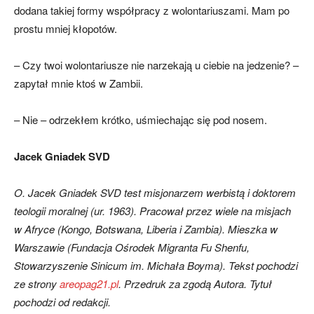
dodana takiej formy współpracy z wolonta­riuszami. Mam po
prostu mniej kłopotów.
– Czy twoi wolontariu­sze nie narzekają u ciebie na jedzenie? –
zapytał mnie ktoś w Zambii.
– Nie – odrzekłem krótko, uśmiechając się pod nosem.
Jacek Gniadek SVD
O. Jacek Gniadek SVD test misjonarzem werbistą i doktorem
teologii moralnej (ur. 1963). Pracował przez wiele na misjach
w Afryce (Kongo, Botswana, Liberia i Zambia). Mieszka w
Warszawie (Fundacja Ośrodek Migranta Fu Shenfu,
Stowarzyszenie Sinicum im. Michała Boyma). Tekst pochodzi
ze strony
areopag21.pl
. Przedruk za zgodą Autora. Tytuł
pochodzi od redakcji.