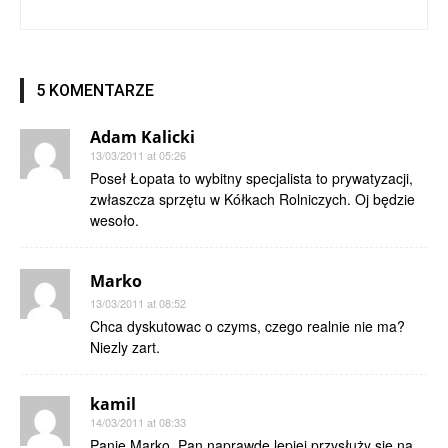
5 KOMENTARZE
Adam Kalicki
13/03/2011 at 05:26
Poseł Łopata to wybitny specjalista to prywatyzacji,
zwłaszcza sprzętu w Kółkach Rolniczych. Oj będzie
wesoło.
Marko
13/03/2011 at 08:52
Chca dyskutowac o czyms, czego realnie nie ma?
Niezly zart.
kamil
14/03/2011 at 08:33
Panie Marko, Pan naprawdę lepiej przysłuży się na