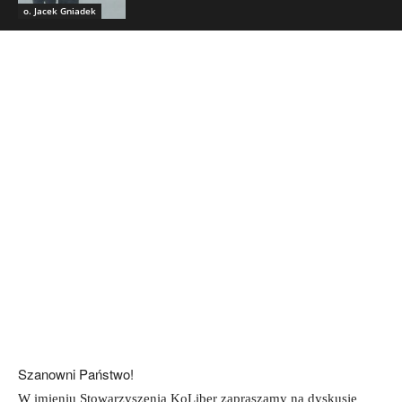
o. Jacek Gniadek
Szanowni Państwo!
W imieniu Stowarzyszenia KoLiber zapraszamy na dyskusję