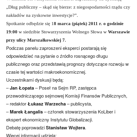
„Dług publiczny – skąd się bierze: z niegospodarności rządu czy
nakładów na zyskowne inwestycje?”.
Spotkanie odbędzie się 1
8 marca (piątek) 2011 r. o godzinie
19:00
w siedzibie Stowarzyszenia Wolnego Słowa w
Warszawie
przy ulicy Marszałkowskiej 7.
Podczas panelu zaproszeni eksperci postarają się
odpowiedzieć na pytanie o źródło rosnącego długu
publicznego oraz przedstawią prognozy dotyczące rozwoju w
czasie tej wartości makroekonomicznej.
Uczestnikami dyskusji będą:
–
Jan Łopata
– Poseł na Sejm RP, zastępca
przewodniczącego sejmowej Komisji Finansów Publicznych,
– redaktor
Łukasz Warzecha
– publicysta,
–
Marek Łangalis
– członek stowarzyszenia KoLiber i
ekspert ekonomiczny Instytutu Globalizacji.
Debatę poprowadzi
Stanisław Wojtera
.
Więcej informacji udziela: