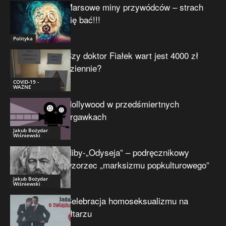
Marsowe miny przywódców – strach
się bać!!!
Polityka
Czy doktor Fiałek wart jest 4000 zł
dziennie?
COVID-19 -
WAŻNE
Hollywood w przedśmiertnych
drgawkach
Jakub Bożydar
Wiśniewski
Niby-„Odyseja” – podręcznikowy
wzorzec „marksizmu popkulturowego”
Jakub Bożydar
Wiśniewski
Celebracja homoseksualizmu na
ołtarzu