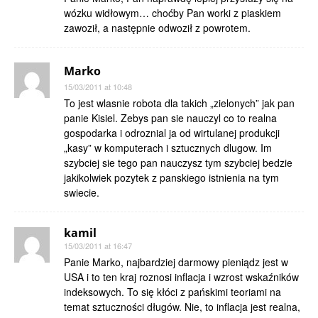
wózku widłowym… choćby Pan worki z piaskiem
zawoził, a następnie odwoził z powrotem.
Marko
15/03/2011 at 10:48
To jest wlasnie robota dla takich „zielonych” jak pan
panie Kisiel. Zebys pan sie nauczyl co to realna
gospodarka i odroznial ja od wirtulanej produkcji
„kasy” w komputerach i sztucznych dlugow. Im
szybciej sie tego pan nauczysz tym szybciej bedzie
jakikolwiek pozytek z panskiego istnienia na tym
swiecie.
kamil
15/03/2011 at 16:47
Panie Marko, najbardziej darmowy pieniądz jest w
USA i to ten kraj roznosi inflacja i wzrost wskaźników
indeksowych. To się kłóci z pańskimi teoriami na
temat sztuczności długów. Nie, to inflacja jest realna,