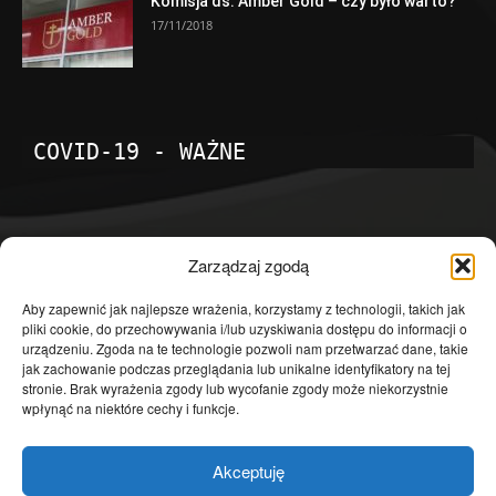
Komisja ds. Amber Gold – czy było warto?
17/11/2018
COVID-19 - WAŻNE
POPULARNE KATEGORIE
Zarządzaj zgodą
Temat dnia
4601
Aby zapewnić jak najlepsze wrażenia, korzystamy z technologii, takich jak
pliki cookie, do przechowywania i/lub uzyskiwania dostępu do informacji o
Publicystyka
4363
urządzeniu. Zgoda na te technologie pozwoli nam przetwarzać dane, takie
jak zachowanie podczas przeglądania lub unikalne identyfikatory na tej
Polityka
3639
stronie. Brak wyrażenia zgody lub wycofanie zgody może niekorzystnie
Polska
3462
wpłynąć na niektóre cechy i funkcje.
Społeczeństwo
2823
Akceptuję
Kraj
1290