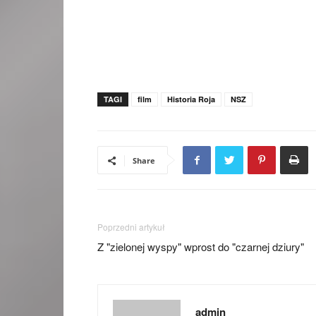
TAGI
film
Historia Roja
NSZ
Share
Poprzedni artykuł
Z "zielonej wyspy" wprost do "czarnej dziury"
admin