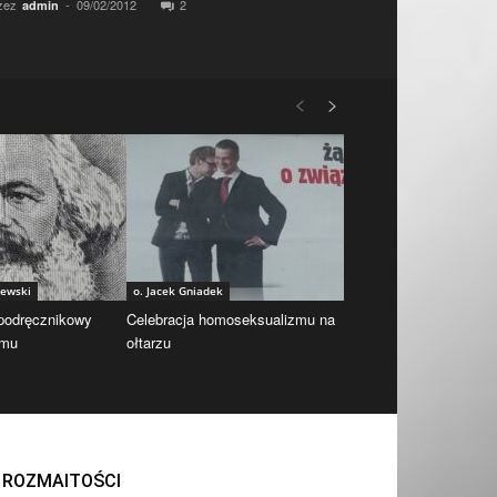
zez
-
09/02/2012
2
admin
iewski
o. Jacek Gniadek
 podręcznikowy
Celebracja homoseksualizmu na
zmu
ołtarzu
ROZMAITOŚCI