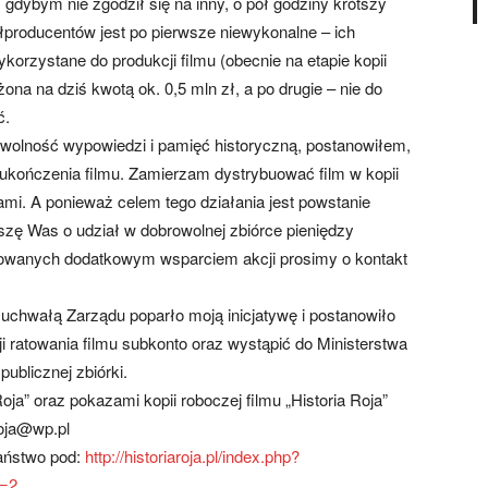
gdybym nie zgodził się na inny, o pół godziny krótszy
łproducentów jest po pierwsze niewykonalne – ich
orzystane do produkcji filmu (obecnie na etapie kopii
ona na dziś kwotą ok. 0,5 mln zł, a po drugie – nie do
ć.
 wolność wypowiedzi i pamięć historyczną, postanowiłem,
ukończenia filmu. Zamierzam dystrybuować film w kopii
cami. A ponieważ celem tego działania jest powstanie
szę Was o udział w dobrowolnej zbiórce pieniędzy
sowanych dodatkowym wsparciem akcji prosimy o kontakt
uchwałą Zarządu poparło moją inicjatywę i postanowiło
ji ratowania filmu subkonto oraz wystąpić do Ministerstwa
blicznej zbiórki.
a” oraz pokazami kopii roboczej filmu „Historia Roja”
roja@wp.pl
Państwo pod:
http://historiaroja.pl/index.php?
d=2