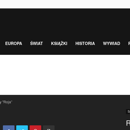
EUROPA
ŚWIAT
KSIĄŻKI
HISTORIA
WYWIAD
y "Roja”
S
R