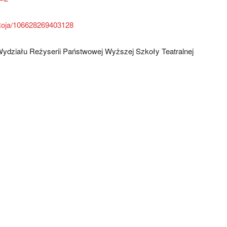
-Roja/106628269403128
działu Reżyserii Państwowej Wyższej Szkoły Teatralnej