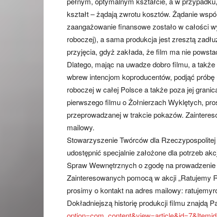
pełnym, optymalnym kształcie, a w przypadku, 
kształt – żądają zwrotu kosztów. Żądanie wspó
zaangażowanie finansowe zostało w całości wyk
roboczej), a sama produkcja jest zresztą zadłuż
przyjęcia, gdyż zakłada, że film ma nie powsta
Dlatego, mając na uwadze dobro filmu, a także
wbrew intencjom koproducentów, podjąć próbę 
roboczej w całej Polsce a także poza jej grani
pierwszego filmu o Żołnierzach Wyklętych, pro
przeprowadzanej w trakcie pokazów. Zaintere
mailowy.
Stowarzyszenie Twórców dla Rzeczypospolitej 
udostępnić specjalnie założone dla potrzeb akc
Spraw Wewnętrznych o zgodę na prowadzenie pu
Zainteresowanych pomocą w akcji „Ratujemy Roj
prosimy o kontakt na adres mailowy: ratujemy
Dokładniejszą historię produkcji filmu znajdą 
option=com_content&view=article&id=7&Itemi