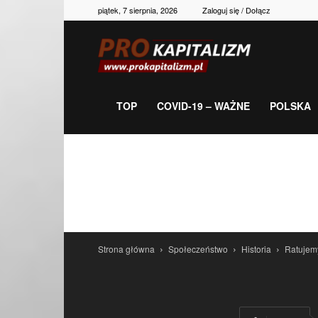
piątek, 7 sierpnia, 2026
Zaloguj się / Dołącz
Prokapitalizm,
gospodarka,
TOP
COVID-19 – WAŻNE
POLSKA
polityka,
historia,
Strona główna
Społeczeństwo
Historia
Ratujem
newsy