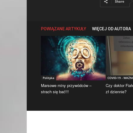
Share
POWIĄZANE ARTYKUŁY
WIĘCEJ OD AUTORA
Polityka
COVID-19 - WAŻN
Marsowe miny przywódców –
Czy doktor Fiał
strach się bać!!!
zł dziennie?