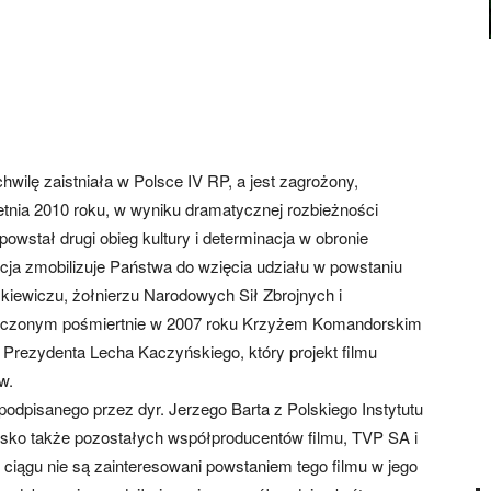
hwilę zaistniała w Polsce IV RP, a jest zagrożony,
etnia 2010 roku, w wyniku dramatycznej rozbieżności
owstał drugi obieg kultury i determinacja w obronie
cja zmobilizuje Państwa do wzięcia udziału w powstaniu
zkiewiczu, żołnierzu Narodowych Sił Zbrojnych i
czonym pośmiertnie w 2007 roku Krzyżem Komandorskim
Prezydenta Lecha Kaczyńskiego, który projekt filmu
w.
podpisanego przez dyr. Jerzego Barta z Polskiego Instytutu
wisko także pozostałych współproducentów filmu, TVP SA i
iągu nie są zainteresowani powstaniem tego filmu w jego