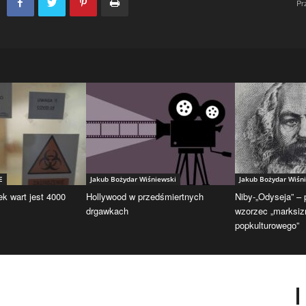
Pr
E
Jakub Bożydar Wiśniewski
Jakub Bożydar Wiśn
ek wart jest 4000
Hollywood w przedśmiertnych
Niby-„Odyseja” –
drgawkach
wzorzec „marksi
popkulturowego”