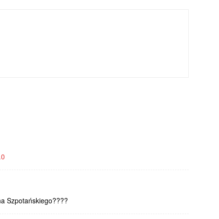
.0
ana Szpotańskiego????