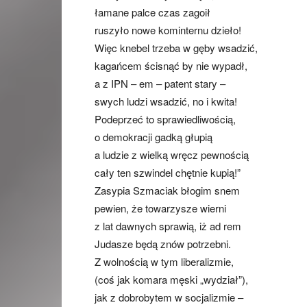
łamane palce czas zagoił
ruszyło nowe kominternu dzieło!
Więc knebel trzeba w gęby wsadzić,
kagańcem ścisnąć by nie wypadł,
a z IPN – em – patent stary –
swych ludzi wsadzić, no i kwita!
Podeprzeć to sprawiedliwością,
o demokracji gadką głupią
a ludzie z wielką wręcz pewnością
cały ten szwindel chętnie kupią!”
Zasypia Szmaciak błogim snem
pewien, że towarzysze wierni
z lat dawnych sprawią, iż ad rem
Judasze będą znów potrzebni.
Z wolnością w tym liberalizmie,
(coś jak komara męski „wydział”),
jak z dobrobytem w socjalizmie –