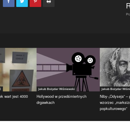
R
Pr
E
Jakub Bożydar Wiśniewski
Jakub Bożydar Wiśn
ek wart jest 4000
Hollywood w przedśmiertnych
Niby-„Odyseja” –
drgawkach
wzorzec „marksi
popkulturowego”