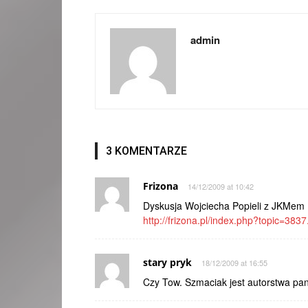
admin
3 KOMENTARZE
Frizona
14/12/2009 at 10:42
Dyskusja Wojciecha Popieli z JKMem
http://frizona.pl/index.php?topic=3837
stary pryk
18/12/2009 at 16:55
Czy Tow. Szmaciak jest autorstwa p