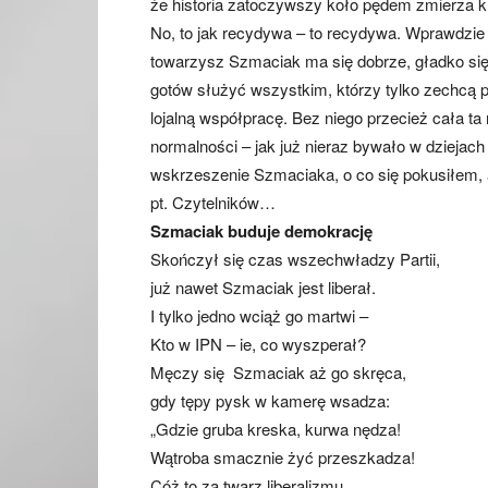
że historia zatoczywszy koło pędem zmierza 
No, to jak recydywa – to recydywa. Wprawdzi
towarzysz Szmaciak ma się dobrze, gładko się p
gotów służyć wszystkim, którzy tylko zechcą pł
lojalną współpracę. Bez niego przecież cała ta
normalności – jak już nieraz bywało w dziejach 
wskrzeszenie Szmaciaka, o co się pokusiłem, 
pt. Czytelników…
Szmaciak buduje demokrację
Skończył się czas wszechwładzy Partii,
już nawet Szmaciak jest liberał.
I tylko jedno wciąż go martwi –
Kto w IPN – ie, co wyszperał?
Męczy się Szmaciak aż go skręca,
gdy tępy pysk w kamerę wsadza:
„Gdzie gruba kreska, kurwa nędza!
Wątroba smacznie żyć przeszkadza!
Cóż to za twarz liberalizmu,