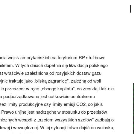
nia wojsk amerykańskich na terytorium RP służbowe
tetem. W tych dniach dopełnia się likwidacja polskiego
 właściwie uzależniona od rosyjskich dostaw gazu,
nie traktuje jako „bliską zagranicę”, zależną od woli
 przeszedł w ręce „obcego kapitału”, co zresztą i tak nie
 podporządkowana jest całkowicie centralnemu
z limity produkcyjne czy limity emisji CO2, co jakiś
 Prawo unijne jest nadrzędne w stosunku do przepisów
anicznych wespół z „szefem wszystkich szefów” zadbają o
owej i wewnętrznej. W tej sytuacji łatwo dojść do wniosku,