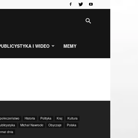
PUBLICYSTYKA I WIDEO
MEMY
połeczeństwo
Historia
Polityka
Kraj
Kultura
ublicystyka
Michał Nawrocki
Obyczaje
Polska
emat dnia