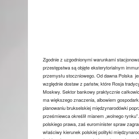
Zgodnie z uzgodnionymi warunkami stacjonowa
przestępstwa są objęte eksterytorialnym immuni
przemysłu stoczniowego. Od dawna Polska jest
względnie dostaw z państw, które Rosja tradycyj
Moskwy. Sektor bankowy praktycznie całkowicie
ma większego znaczenia, albowiem gospodarka
planowaniu brukselskiej międzynarodówki poprze
prześmiewca określił mianem „wolnego rynku”.
polskiego prawa, zaś eurominister spraw zagr
właściwy kierunek polskiej polityki międzynarod