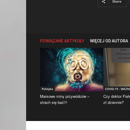
Share
POWIĄZANE ARTYKUŁY
WIĘCEJ OD AUTORA
Polityka
COVID-19 - WAŻN
Marsowe miny przywódców –
Czy doktor Fiał
strach się bać!!!
zł dziennie?