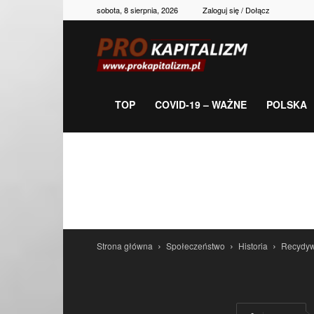
sobota, 8 sierpnia, 2026
Zaloguj się / Dołącz
Prokapitalizm,
gospodarka,
TOP
COVID-19 – WAŻNE
POLSKA
polityka,
historia,
Strona główna
Społeczeństwo
Historia
Recydyw
newsy