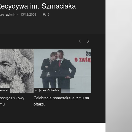
ecydywa im. Szmaciaka
zez
-
13/12/2009
3
admin
iewski
o. Jacek Gniadek
 podręcznikowy
Celebracja homoseksualizmu na
zmu
ołtarzu