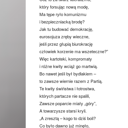
który forsując nową modę,
Ma tępe ryło komunizmu
i bezpieczniacką brodę?
Jak tu budować demokrację,
eurosojuza zręby wieczne,
jeśli przez głupią biurokrację
człowiek korzenie ma wszeteczne?”
Więc kartoteki, kompromaty
i różne kwity wciąż go martwią.
Bo nawet jeśli był bydlakiem –
to zawsze wiernie razem z Partią.
Te kwity świństwa i łotrostwa,
których partacze nie spalili,
Zawsze poparcie miały „góry”,
A towarzysze starsi kryli.
„A zresztą – kogo to dziś boli?
Co było dawno już minęło,