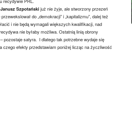
ku recydywie PRL.
e
Janusz Szpotański
już nie żyje, ale stworzony przezeń
rzewekslował do „demokracji” i „kapitalizmu”, dalej też
acić i nie będą wymagali większych kwalifikacji, nad
 recydywa nie byłaby możliwa. Ostatnią linią obrony
– pozostaje satyra. I dlatego tak potrzebne wydaje się
a czego efekty przedstawiam poniżej licząc na życzliwość