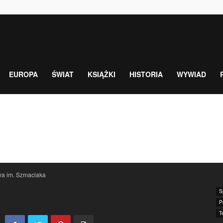
EUROPA
ŚWIAT
KSIĄŻKI
HISTORIA
WYWIAD
a im. Szmaciaka
S
P
T