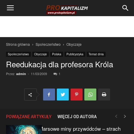
Strona główna
Społeczeństwo
Obyczaje
Społeczeństwo
Obyczaje
Polska
Publicystyka
Temat dnia
Reedukacja dla profesora Króla
Przez
-
11/03/2009
1
admin
POWIĄZANE ARTYKUŁY
WIĘCEJ OD AUTORA
Marsowe miny przywódców – strach