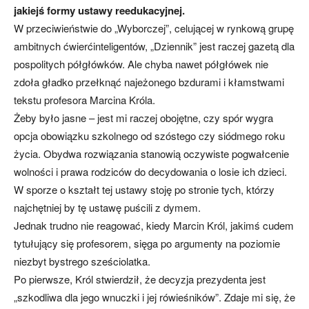
jakiejś formy ustawy reedukacyjnej.
W przeciwieństwie do „Wyborczej”, celującej w rynkową grupę
ambitnych ćwierćinteligentów, „Dziennik” jest raczej gazetą dla
pospolitych półgłówków. Ale chyba nawet półgłówek nie
zdoła gładko przełknąć najeżonego bzdurami i kłamstwami
tekstu profesora Marcina Króla.
Żeby było jasne – jest mi raczej obojętne, czy spór wygra
opcja obowiązku szkolnego od szóstego czy siódmego roku
życia. Obydwa rozwiązania stanowią oczywiste pogwałcenie
wolności i prawa rodziców do decydowania o losie ich dzieci.
W sporze o kształt tej ustawy stoję po stronie tych, którzy
najchętniej by tę ustawę puścili z dymem.
Jednak trudno nie reagować, kiedy Marcin Król, jakimś cudem
tytułujący się profesorem, sięga po argumenty na poziomie
niezbyt bystrego sześciolatka.
Po pierwsze, Król stwierdził, że decyzja prezydenta jest
„szkodliwa dla jego wnuczki i jej rówieśników”. Zdaje mi się, że