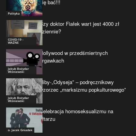
się bać!!!
Polityka
Czy doktor Fiałek wart jest 4000 zł
dziennie?
COVID-19 -
WAŻNE
Hollywood w przedśmiertnych
drgawkach
Jakub Bożydar
Wiśniewski
Niby-„Odyseja” – podręcznikowy
wzorzec „marksizmu popkulturowego”
Jakub Bożydar
Wiśniewski
Celebracja homoseksualizmu na
ołtarzu
o. Jacek Gniadek