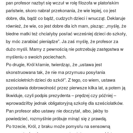
pan profesor nazbyt się wczuł w rolę filozofa w platońskim
państwie, skoro nabrał przekonania, że wie lepiej, co jest
dobre, dla, bądź co bądź, cudzych dzieci i wnucząt. Deklaruje
również, że wie, co jest dobre dla ich mam, pisząc: „myślę, że
biedne matki też chciałyby posłać wcześniej dzieci do szkoły,
by móc zarabiać pieniądze”. Ja zaś myślę, że profesor za
dużo myśli. Mamy z pewnością nie potrzebuję zastępstwa w
myśleniu o swoich pociechach.
Po drugie, Król kłamie, twierdząc, że „ustawa jest
skonstruowana tak, że nie ma przymusu posyłania
sześcioletnich dzieci do szkół”. Z tego, co wiem, ustawa
pozostawia dobrowolność przez pierwsze kilka lat, a potem ją
likwiduje, czyli podpis prezydenta – prędzej czy później –
wprowadziłby jednak obligatoryjną szkołę dla sześciolatków.
Pan profesor albo ustawy nie doczytał, albo, jakby to
powiedzieć, rozmyślnie próbuje minąć się z prawdą.
Po trzecie, Król, z braku może pomysłu na sensowną