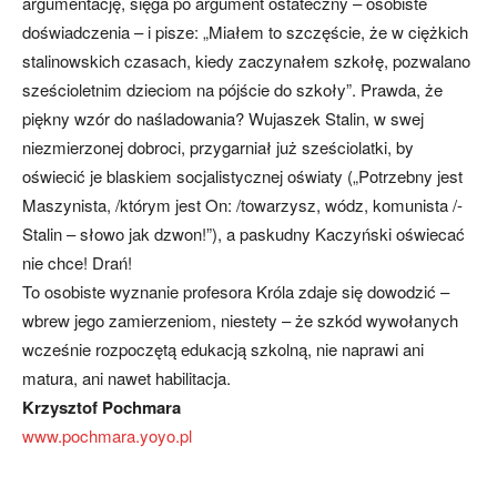
argumentację, sięga po argument ostateczny – osobiste
doświadczenia – i pisze: „Miałem to szczęście, że w ciężkich
stalinowskich czasach, kiedy zaczynałem szkołę, pozwalano
sześcioletnim dzieciom na pójście do szkoły”. Prawda, że
piękny wzór do naśladowania? Wujaszek Stalin, w swej
niezmierzonej dobroci, przygarniał już sześciolatki, by
oświecić je blaskiem socjalistycznej oświaty („Potrzebny jest
Maszynista, /którym jest On: /towarzysz, wódz, komunista /-
Stalin – słowo jak dzwon!”), a paskudny Kaczyński oświecać
nie chce! Drań!
To osobiste wyznanie profesora Króla zdaje się dowodzić –
wbrew jego zamierzeniom, niestety – że szkód wywołanych
wcześnie rozpoczętą edukacją szkolną, nie naprawi ani
matura, ani nawet habilitacja.
Krzysztof Pochmara
www.pochmara.yoyo.pl