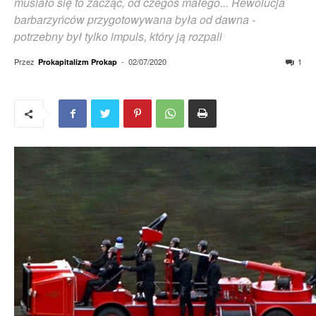
musiało się to zacząć, od czegoś małego... Rewolucja
barbarzyńców przygotowywana była od dawna -
potrzebny był tylko impuls, który ją rozpali
Przez
-
02/07/2020
1
Prokapitalizm Prokap