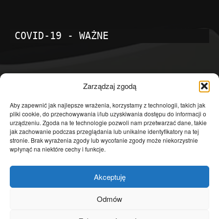
COVID-19 - WAŻNE
POPULARNE KATEGORIE
Zarządzaj zgodą
Temat dnia
4601
Aby zapewnić jak najlepsze wrażenia, korzystamy z technologii, takich jak
pliki cookie, do przechowywania i/lub uzyskiwania dostępu do informacji o
Publicystyka
4363
urządzeniu. Zgoda na te technologie pozwoli nam przetwarzać dane, takie
jak zachowanie podczas przeglądania lub unikalne identyfikatory na tej
Polityka
3639
stronie. Brak wyrażenia zgody lub wycofanie zgody może niekorzystnie
Polska
3462
wpłynąć na niektóre cechy i funkcje.
Społeczeństwo
2823
Akceptuję
Kraj
1290
Gospodarka
1230
Odmów
Europa
866