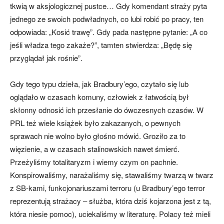
tkwią w aksjologicznej pustce… Gdy komendant straży pyta
jednego ze swoich podwładnych, co lubi robić po pracy, ten
odpowiada: „Kosić trawę”. Gdy pada następne pytanie: „A co
jeśli władza tego zakaże?”, tamten stwierdza: „Będę się
przyglądał jak rośnie”.
Gdy tego typu dzieła, jak Bradbury’ego, czytało się lub
oglądało w czasach komuny, człowiek z łatwością był
skłonny odnosić ich przesłanie do ówczesnych czasów. W
PRL też wiele książek było zakazanych, o pewnych
sprawach nie wolno było głośno mówić. Groziło za to
więzienie, a w czasach stalinowskich nawet śmierć.
Przeżyliśmy totalitaryzm i wiemy czym on pachnie.
Konspirowaliśmy, narażaliśmy się, stawaliśmy twarzą w twarz
z SB-kami, funkcjonariuszami terroru (u Bradbury’ego terror
reprezentują strażacy – służba, która dziś kojarzona jest z tą,
która niesie pomoc), uciekaliśmy w literaturę. Polacy też mieli