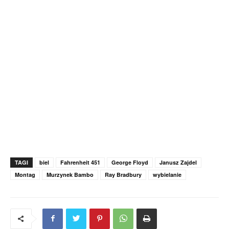
TAGI
biel
Fahrenheit 451
George Floyd
Janusz Zajdel
Montag
Murzynek Bambo
Ray Bradbury
wybielanie