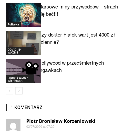
Marsowe miny przywódców – strach
się bać!!!
Polityka
Czy doktor Fiałek wart jest 4000 zł
dziennie?
COVID-19 -
WAŻNE
Hollywood w przedśmiertnych
drgawkach
Jakub Bożydar
Wiśniewski
1 KOMENTARZ
Piotr Bronisław Korzeniowski
03/07/2020 at 07:25