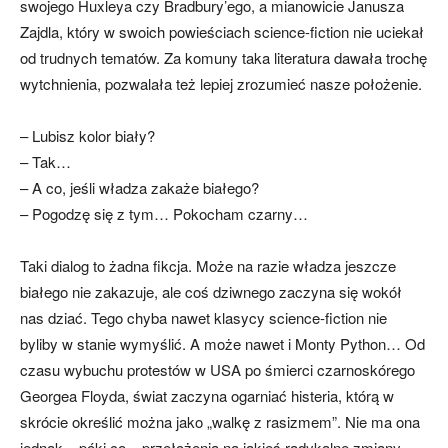
swojego Huxleya czy Bradbury’ego, a mianowicie Janusza
Zajdla, który w swoich powieściach science-fiction nie uciekał
od trudnych tematów. Za komuny taka literatura dawała trochę
wytchnienia, pozwalała też lepiej zrozumieć nasze położenie.
– Lubisz kolor biały?
– Tak…
– A co, jeśli władza zakaże białego?
– Pogodzę się z tym… Pokocham czarny…
Taki dialog to żadna fikcja. Może na razie władza jeszcze
białego nie zakazuje, ale coś dziwnego zaczyna się wokół
nas dziać. Tego chyba nawet klasycy science-fiction nie
byliby w stanie wymyślić. A może nawet i Monty Python… Od
czasu wybuchu protestów w USA po śmierci czarnoskórego
Georgea Floyda, świat zaczyna ogarniać histeria, którą w
skrócie określić można jako „walkę z rasizmem”. Nie ma ona
jednak – póki co – przełożenia na jakieś radykalne zmiany