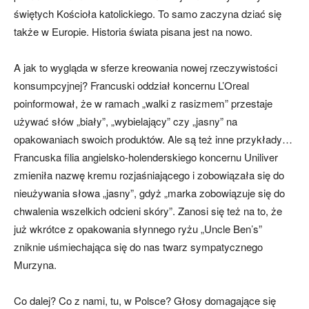
świętych Kościoła katolickiego. To samo zaczyna dziać się
także w Europie. Historia świata pisana jest na nowo.
A jak to wygląda w sferze kreowania nowej rzeczywistości
konsumpcyjnej? Francuski oddział koncernu L’Oreal
poinformował, że w ramach „walki z rasizmem” przestaje
używać słów „biały”, „wybielający” czy „jasny” na
opakowaniach swoich produktów. Ale są też inne przykłady…
Francuska filia angielsko-holenderskiego koncernu Uniliver
zmieniła nazwę kremu rozjaśniającego i zobowiązała się do
nieużywania słowa „jasny”, gdyż „marka zobowiązuje się do
chwalenia wszelkich odcieni skóry”. Zanosi się też na to, że
już wkrótce z opakowania słynnego ryżu „Uncle Ben’s”
zniknie uśmiechająca się do nas twarz sympatycznego
Murzyna.
Co dalej? Co z nami, tu, w Polsce? Głosy domagające się