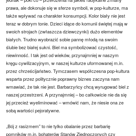
prawa, ale dokonuje się w sferze symboli, w pop-kulturze, ma
także wpływać na charakter konsumpcji. Kolor biały nie jest
teraz w dobrym tonie. Dzieci idące do komunii świętej mają w
swoich strojach (zwłaszcza dziewczynki) dużo elementów
białych. Trudno wyobrazić sobie pannę młodą na swoim
ślubie bez białej sukni. Biel ma symbolizować czystość,
niewinność. I tak jest od wieków, przynajmniej w naszym
kręgu cywilizacyjnym, w naszej kulturze uformowanej m.in.
przez chrześcijaństwo. Tymczasem współczesna pop-kultura
wsparta przez politycznie poprawny biznes zaczyna nam
wmawiać, że tak nie jest. Barbarzyńcy chcą wyrugować biel z
naszej przestrzeni. A przynajmniej – bo całkowicie nie da się
jej przecież wyeliminować – wmówić nam, że niesie ona ze
sobą wartości pejoratywne.
„Bój z rasizmem” to nie tylko obalanie przez barbarię
pomników m.in. bohaterów Stanów Zjednoczonych czy