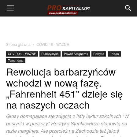
Strona główna
COVID-19 - WAŻNE
COVID-19 - WAŻNE
Publicystyka
Paweł Sztąberek
Polityka
Polska
Temat dnia
Rewolucja barbarzyńców
wchodzi w nową fazę.
„Fahrenheit 451” dzieje się
na naszych oczach
Głosy domagające się zdjęcia z listy lektur szkolnych "W
pustyni i w puszczy" Henryka Sienkiewicza stanowią na
razie margines. Ale przecież na Zachodzie też jakoś