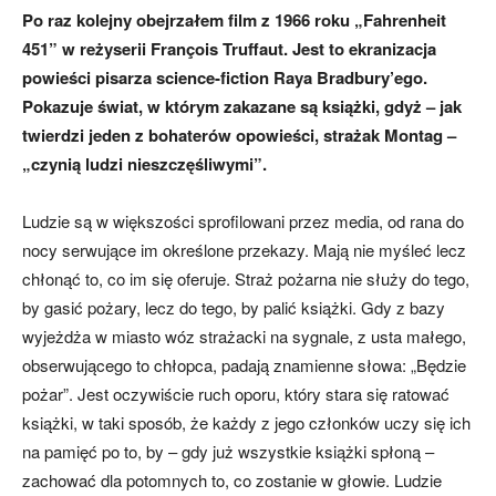
Po raz kolejny obejrzałem film z 1966 roku „Fahrenheit
451” w reżyserii François Truffaut. Jest to ekranizacja
powieści pisarza science-fiction Raya Bradbury’ego.
Pokazuje świat, w którym zakazane są książki, gdyż – jak
twierdzi jeden z bohaterów opowieści, strażak Montag –
„czynią ludzi nieszczęśliwymi”.
Ludzie są w większości sprofilowani przez media, od rana do
nocy serwujące im określone przekazy. Mają nie myśleć lecz
chłonąć to, co im się oferuje. Straż pożarna nie służy do tego,
by gasić pożary, lecz do tego, by palić książki. Gdy z bazy
wyjeżdża w miasto wóz strażacki na sygnale, z usta małego,
obserwującego to chłopca, padają znamienne słowa: „Będzie
pożar”. Jest oczywiście ruch oporu, który stara się ratować
książki, w taki sposób, że każdy z jego członków uczy się ich
na pamięć po to, by – gdy już wszystkie książki spłoną –
zachować dla potomnych to, co zostanie w głowie. Ludzie