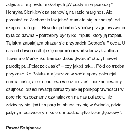
zdjęcia z listy lektur szkolnych „W pustyni i w puszczy”
Henryka Sienkiewicza stanowią na razie margines. Ale
przecież na Zachodzie też jakoś musiało się to zacząć, od
czegoś małego… Rewolucja barbarzyńców przygotowywana
była od dawna – potrzebny był tylko impuls, który ją rozpali.
Tą iskrą zapalającą okazał się przypadek George’a Floyda. U
nas od dawna usiłuje się deprecjonować wierszyk Juliana
Tuwima o Murzynku Bambo. Jakiś „twórca” ułożył nawet
parodię pt. „Polaczek Jasio” – czy jakoś tak… Póki co trzeba
przyznać, że Polska ma jeszcze w sobie spory potencjał
normalności, ale nic nie trwa wiecznie. Jeśli nie zachowamy
czujności przed inwazją barbarzyńskiej polit-poprawności i w
porę nie rozpoznamy czyhających na nas pułapek, nie
zdziwmy się, jeśli za parę lat obudzimy się w świecie, gdzie
jedynym dozwolonym kolorem będzie tylko kolor „tęczowy”.
Paweł Sztąberek