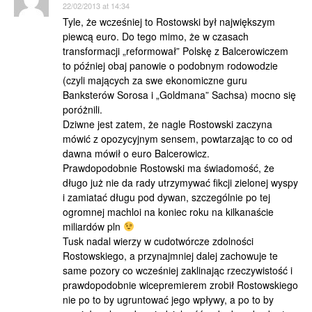
22/02/2013 at 14:34
Tyle, że wcześniej to Rostowski był największym
piewcą euro. Do tego mimo, że w czasach
transformacji „reformował” Polskę z Balcerowiczem
to później obaj panowie o podobnym rodowodzie
(czyli mających za swe ekonomiczne guru
Banksterów Sorosa i „Goldmana” Sachsa) mocno się
poróżnili.
Dziwne jest zatem, że nagle Rostowski zaczyna
mówić z opozycyjnym sensem, powtarzając to co od
dawna mówił o euro Balcerowicz.
Prawdopodobnie Rostowski ma świadomość, że
długo już nie da rady utrzymywać fikcji zielonej wyspy
i zamiatać długu pod dywan, szczególnie po tej
ogromnej machloi na koniec roku na kilkanaście
miliardów pln
Tusk nadal wierzy w cudotwórcze zdolności
Rostowskiego, a przynajmniej dalej zachowuje te
same pozory co wcześniej zaklinając rzeczywistość i
prawdopodobnie wicepremierem zrobił Rostowskiego
nie po to by ugruntować jego wpływy, a po to by