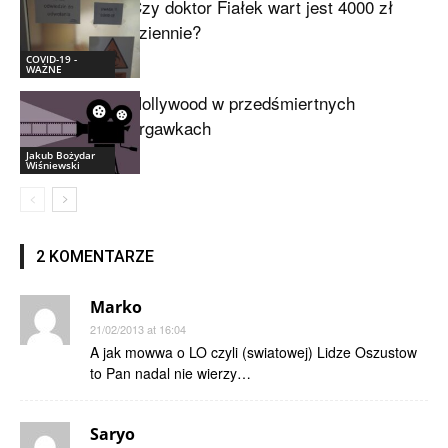
Czy doktor Fiałek wart jest 4000 zł
dziennie?
COVID-19 -
WAŻNE
Hollywood w przedśmiertnych
drgawkach
Jakub Bożydar
Wiśniewski
2 KOMENTARZE
Marko
21/02/2013 at 16:04
A jak mowwa o LO czyli (swiatowej) Lidze Oszustow
to Pan nadal nie wierzy…
Saryo