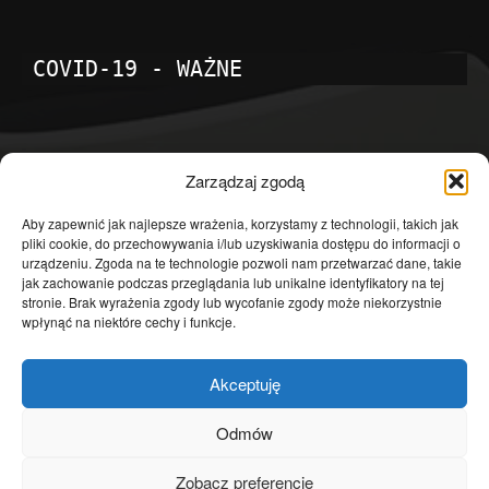
COVID-19 - WAŻNE
POPULARNE KATEGORIE
Zarządzaj zgodą
Temat dnia
4601
Aby zapewnić jak najlepsze wrażenia, korzystamy z technologii, takich jak
pliki cookie, do przechowywania i/lub uzyskiwania dostępu do informacji o
Publicystyka
4363
urządzeniu. Zgoda na te technologie pozwoli nam przetwarzać dane, takie
jak zachowanie podczas przeglądania lub unikalne identyfikatory na tej
Polityka
3639
stronie. Brak wyrażenia zgody lub wycofanie zgody może niekorzystnie
Polska
3462
wpłynąć na niektóre cechy i funkcje.
Społeczeństwo
2823
Akceptuję
Kraj
1290
Gospodarka
1230
Odmów
Europa
866
Zobacz preferencje