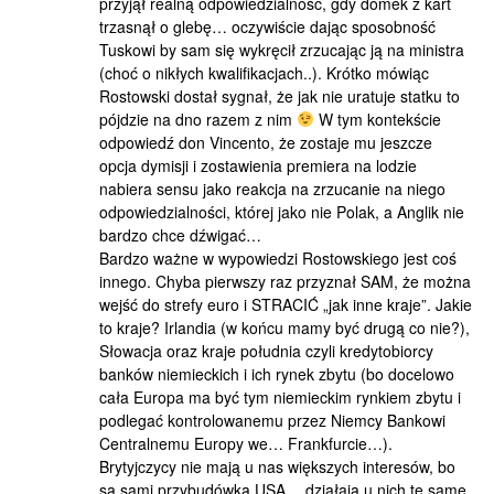
przyjął realną odpowiedzialność, gdy domek z kart
trzasnął o glebę… oczywiście dając sposobność
Tuskowi by sam się wykręcił zrzucając ją na ministra
(choć o nikłych kwalifikacjach..). Krótko mówiąc
Rostowski dostał sygnał, że jak nie uratuje statku to
pójdzie na dno razem z nim
W tym kontekście
odpowiedź don Vincento, że zostaje mu jeszcze
opcja dymisji i zostawienia premiera na lodzie
nabiera sensu jako reakcja na zrzucanie na niego
odpowiedzialności, której jako nie Polak, a Anglik nie
bardzo chce dźwigać…
Bardzo ważne w wypowiedzi Rostowskiego jest coś
innego. Chyba pierwszy raz przyznał SAM, że można
wejść do strefy euro i STRACIĆ „jak inne kraje”. Jakie
to kraje? Irlandia (w końcu mamy być drugą co nie?),
Słowacja oraz kraje południa czyli kredytobiorcy
banków niemieckich i ich rynek zbytu (bo docelowo
cała Europa ma być tym niemieckim rynkiem zbytu i
podlegać kontrolowanemu przez Niemcy Bankowi
Centralnemu Europy we… Frankfurcie…).
Brytyjczycy nie mają u nas większych interesów, bo
są sami przybudówką USA… działają u nich te same