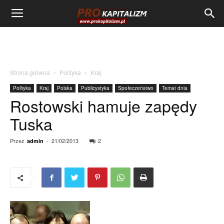
Strona główna
Polityka
Kraj
Polityka
Kraj
Polska
Publicystyka
Społeczeństwo
Temat dnia
Rostowski hamuje zapędy
Tuska
Przez
-
21/02/2013
2
admin