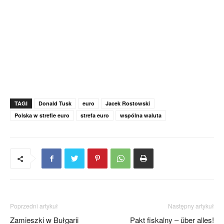
TAGI
Donald Tusk
euro
Jacek Rostowski
Polska w strefie euro
strefa euro
wspólna waluta
Poprzedni artykuł
Następny artykuł
Zamieszki w Bułgarii
Pakt fiskalny – über alles!