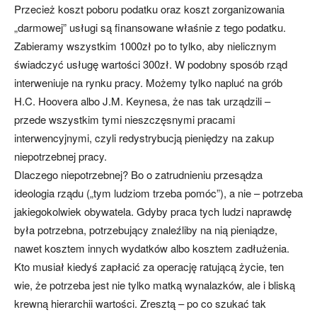
Przecież koszt poboru podatku oraz koszt zorganizowania
„darmowej” usługi są finansowane właśnie z tego podatku.
Zabieramy wszystkim 1000zł po to tylko, aby nielicznym
świadczyć usługę wartości 300zł. W podobny sposób rząd
interweniuje na rynku pracy. Możemy tylko napluć na grób
H.C. Hoovera albo J.M. Keynesa, że nas tak urządzili –
przede wszystkim tymi nieszczęsnymi pracami
interwencyjnymi, czyli redystrybucją pieniędzy na zakup
niepotrzebnej pracy.
Dlaczego niepotrzebnej? Bo o zatrudnieniu przesądza
ideologia rządu („tym ludziom trzeba pomóc”), a nie – potrzeba
jakiegokolwiek obywatela. Gdyby praca tych ludzi naprawdę
była potrzebna, potrzebujący znaleźliby na nią pieniądze,
nawet kosztem innych wydatków albo kosztem zadłużenia.
Kto musiał kiedyś zapłacić za operację ratującą życie, ten
wie, że potrzeba jest nie tylko matką wynalazków, ale i bliską
krewną hierarchii wartości. Zresztą – po co szukać tak