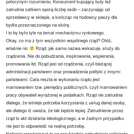
potocznym rozumieniu. Konsument kupujący buty też
zatrudnia całkiem sporą liczbę osób – zaczynając od
sprzedawcy w sklepie, a kończąc na hodowcy paszy dla
bydła przeznaczonego na skórę.
I to by było tyle na temat mechanizmu rynkowego.
Okay, co ma z tym wszystkim wspólnego rząd? Otóż,
właśnie nic
Rząd, jak sama nazwa wskazuje, służy do
rządzenia. Nie do pobudzania, inspirowania, wspierania,
promowania itd. Rząd jest od rządzenia, czyli bieżącej
administracji państwem oraz prowadzenia polityki z innymi
państwami. Cała reszta w wykonaniu rządu jest
marnowaniem tzw. pieniędzy publicznych, czyli marnowaniem
pracy obywateli wyrażonej w podatkach. Rząd nie zatrudnia
dlatego, że istnieje potrzeba korzystania z usług danej osoby,
ale dlatego iż uważa, że tak będzie lepiej. Zatrudnienie przez
rząd to akt działania ideologicznego, a w żadnym przypadku
nie jest to odpowiedź na realną potrzebę.
Najlepiej przećwiczyć to na przykładzie zatrudnienia policjanta