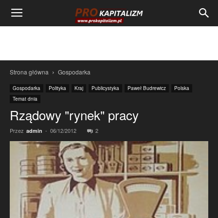
Strona główna
Gospodarka
Gospodarka
Polityka
Kraj
Publicystyka
Paweł Budrewicz
Polska
Temat dnia
Rządowy "rynek" pracy
Przez
-
06/12/2012
2
admin