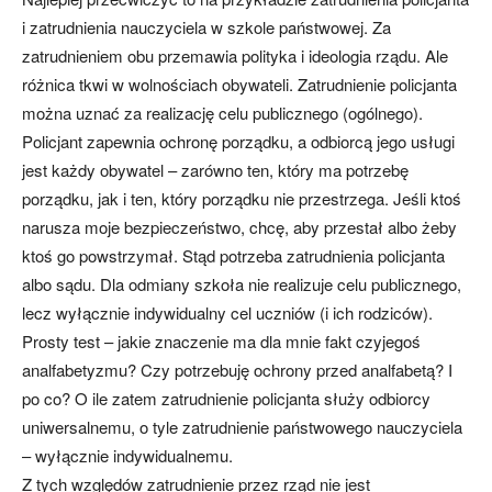
i zatrudnienia nauczyciela w szkole państwowej. Za
zatrudnieniem obu przemawia polityka i ideologia rządu. Ale
różnica tkwi w wolnościach obywateli. Zatrudnienie policjanta
można uznać za realizację celu publicznego (ogólnego).
Policjant zapewnia ochronę porządku, a odbiorcą jego usługi
jest każdy obywatel – zarówno ten, który ma potrzebę
porządku, jak i ten, który porządku nie przestrzega. Jeśli ktoś
narusza moje bezpieczeństwo, chcę, aby przestał albo żeby
ktoś go powstrzymał. Stąd potrzeba zatrudnienia policjanta
albo sądu. Dla odmiany szkoła nie realizuje celu publicznego,
lecz wyłącznie indywidualny cel uczniów (i ich rodziców).
Prosty test – jakie znaczenie ma dla mnie fakt czyjegoś
analfabetyzmu? Czy potrzebuję ochrony przed analfabetą? I
po co? O ile zatem zatrudnienie policjanta służy odbiorcy
uniwersalnemu, o tyle zatrudnienie państwowego nauczyciela
– wyłącznie indywidualnemu.
Z tych względów zatrudnienie przez rząd nie jest