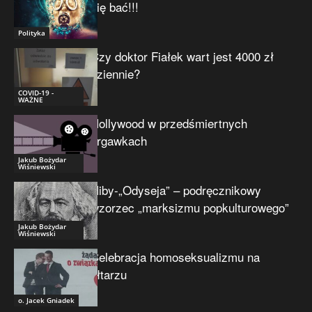
się bać!!!
Polityka
Czy doktor Fiałek wart jest 4000 zł
dziennie?
COVID-19 -
WAŻNE
Hollywood w przedśmiertnych
drgawkach
Jakub Bożydar
Wiśniewski
Niby-„Odyseja” – podręcznikowy
wzorzec „marksizmu popkulturowego”
Jakub Bożydar
Wiśniewski
Celebracja homoseksualizmu na
ołtarzu
o. Jacek Gniadek