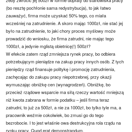
żeby zwrócić jej 500zł w formie dopłaty do stanowiska pracy
(bo resztę pochłonie sama redystrybucja), to jak łatwo
zauważyć, firma może uzyskać 50% tego, co miała
wcześniej na zatrudnienie. A skoro mając 1000zł, nie stać jej
było na zatrudnienie, to jaki chory proces myślowy może
prowadzić do wniosku, że firma zatrudni, nie mając tego
1000zł, a jedynie mglistą obietnicę(!) 500zł?
W efekcie zatem rząd zmniejsza rynek pracy, bo odbiera
potrzebującym pieniądze na zakup pracy innych osób. Z tych
pieniędzy rząd finansuje politykę i promocję zatrudnienia,
zachęcając do zakupu pracy niepotrzebnej, przy okazji
wymuszając obniżkę cen (wynagrodzeń). Obniżkę, bo
przecież rządowe wsparcie ma siłą rzeczy wartość mniejszą
niż kwota zabrana w formie podatku – jeśli firma teraz
zatrudni, to już za 500zł, a nie za 1000zł, bo tylko tyle ma, a
pracownik weźmie cokolwiek, bo zmusi go do tego
bezrobocie. I to jest właśnie owa destrukcyjna rola rządu na
rynku pracy. Quod erat demonstrandum.