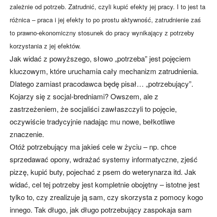
zależnie od potrzeb. Zatrudnić, czyli kupić efekty jej pracy. I to jest ta
różnica – praca i jej efekty to po prostu aktywność, zatrudnienie zaś
to prawno-ekonomiczny stosunek do pracy wynikający z potrzeby
korzystania z jej efektów.
Jak widać z powyższego, słowo „potrzeba” jest pojęciem
kluczowym, które uruchamia cały mechanizm zatrudnienia.
Dlatego zamiast pracodawca będę pisał… „potrzebujący”.
Kojarzy się z socjal-bredniami? Owszem, ale z
zastrzeżeniem, że socjaliści zawłaszczyli to pojęcie,
oczywiście tradycyjnie nadając mu nowe, bełkotliwe
znaczenie.
Otóż potrzebujący ma jakieś cele w życiu – np. chce
sprzedawać opony, wdrażać systemy informatyczne, zjeść
pizzę, kupić buty, pojechać z psem do weterynarza itd. Jak
widać, cel tej potrzeby jest kompletnie obojętny – istotne jest
tylko to, czy zrealizuje ją sam, czy skorzysta z pomocy kogo
innego. Tak długo, jak długo potrzebujący zaspokaja sam