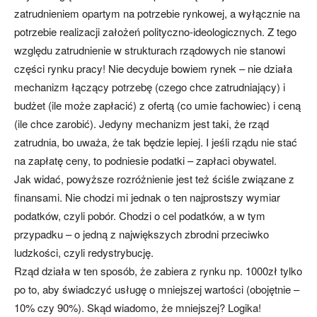
zatrudnieniem opartym na potrzebie rynkowej, a wyłącznie na
potrzebie realizacji założeń polityczno-ideologicznych. Z tego
względu zatrudnienie w strukturach rządowych nie stanowi
części rynku pracy! Nie decyduje bowiem rynek – nie działa
mechanizm łączący potrzebę (czego chce zatrudniający) i
budżet (ile może zapłacić) z ofertą (co umie fachowiec) i ceną
(ile chce zarobić). Jedyny mechanizm jest taki, że rząd
zatrudnia, bo uważa, że tak będzie lepiej. I jeśli rządu nie stać
na zapłatę ceny, to podniesie podatki – zapłaci obywatel.
Jak widać, powyższe rozróżnienie jest też ściśle związane z
finansami. Nie chodzi mi jednak o ten najprostszy wymiar
podatków, czyli pobór. Chodzi o cel podatków, a w tym
przypadku – o jedną z największych zbrodni przeciwko
ludzkości, czyli redystrybucję.
Rząd działa w ten sposób, że zabiera z rynku np. 1000zł tylko
po to, aby świadczyć usługę o mniejszej wartości (obojętnie –
10% czy 90%). Skąd wiadomo, że mniejszej? Logika!