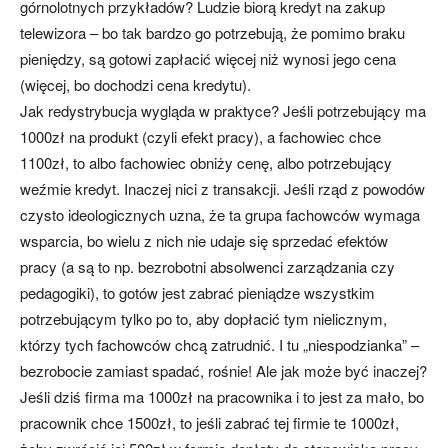
górnolotnych przykładów? Ludzie biorą kredyt na zakup
telewizora – bo tak bardzo go potrzebują, że pomimo braku
pieniędzy, są gotowi zapłacić więcej niż wynosi jego cena
(więcej, bo dochodzi cena kredytu).
Jak redystrybucja wygląda w praktyce? Jeśli potrzebujący ma
1000zł na produkt (czyli efekt pracy), a fachowiec chce
1100zł, to albo fachowiec obniży cenę, albo potrzebujący
weźmie kredyt. Inaczej nici z transakcji. Jeśli rząd z powodów
czysto ideologicznych uzna, że ta grupa fachowców wymaga
wsparcia, bo wielu z nich nie udaje się sprzedać efektów
pracy (a są to np. bezrobotni absolwenci zarządzania czy
pedagogiki), to gotów jest zabrać pieniądze wszystkim
potrzebującym tylko po to, aby dopłacić tym nielicznym,
którzy tych fachowców chcą zatrudnić. I tu „niespodzianka” –
bezrobocie zamiast spadać, rośnie! Ale jak może być inaczej?
Jeśli dziś firma ma 1000zł na pracownika i to jest za mało, bo
pracownik chce 1500zł, to jeśli zabrać tej firmie te 1000zł,