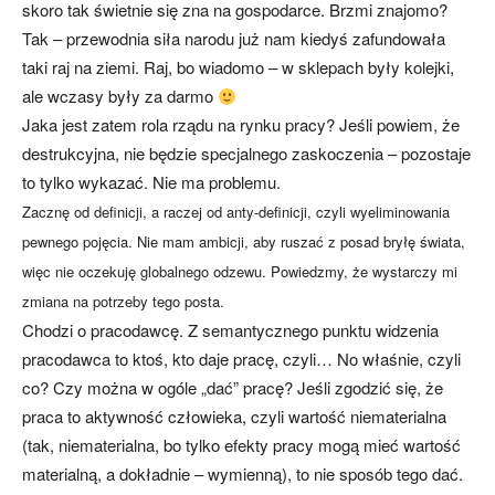
skoro tak świetnie się zna na gospodarce. Brzmi znajomo?
Tak – przewodnia siła narodu już nam kiedyś zafundowała
taki raj na ziemi. Raj, bo wiadomo – w sklepach były kolejki,
ale wczasy były za darmo
Jaka jest zatem rola rządu na rynku pracy? Jeśli powiem, że
destrukcyjna, nie będzie specjalnego zaskoczenia – pozostaje
to tylko wykazać. Nie ma problemu.
Zacznę od definicji, a raczej od anty-definicji, czyli wyeliminowania
pewnego pojęcia. Nie mam ambicji, aby ruszać z posad bryłę świata,
więc nie oczekuję globalnego odzewu. Powiedzmy, że wystarczy mi
zmiana na potrzeby tego posta.
Chodzi o pracodawcę. Z semantycznego punktu widzenia
pracodawca to ktoś, kto daje pracę, czyli… No właśnie, czyli
co? Czy można w ogóle „dać” pracę? Jeśli zgodzić się, że
praca to aktywność człowieka, czyli wartość niematerialna
(tak, niematerialna, bo tylko efekty pracy mogą mieć wartość
materialną, a dokładnie – wymienną), to nie sposób tego dać.