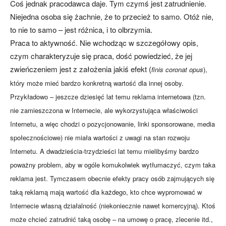
Coś jednak pracodawca daje. Tym czymś jest zatrudnienie.
Niejedna osoba się żachnie, że to przecież to samo. Otóż nie,
to nie to samo – jest różnica, i to olbrzymia.
Praca to aktywność. Nie wchodząc w szczegółowy opis,
czym charakteryzuje się praca, dość powiedzieć, że jej
zwieńczeniem jest z założenia jakiś efekt (
finis coronat opus
),
który może mieć bardzo konkretną wartość dla innej osoby.
Przykładowo – jeszcze dziesięć lat temu reklama internetowa (tzn.
nie zamieszczona w Internecie, ale wykorzystująca właściwości
Internetu, a więc chodzi o pozycjonowanie, linki sponsorowane, media
społecznościowe) nie miała wartości z uwagi na stan rozwoju
Internetu. A dwadzieścia-trzydzieści lat temu mielibyśmy bardzo
poważny problem, aby w ogóle komukolwiek wytłumaczyć, czym taka
reklama jest. Tymczasem obecnie efekty pracy osób zajmujących się
taką reklamą mają wartość dla każdego, kto chce wypromować w
Internecie własną działalność (niekoniecznie nawet komercyjną). Ktoś
może chcieć zatrudnić taką osobę – na umowę o pracę, zlecenie itd.,