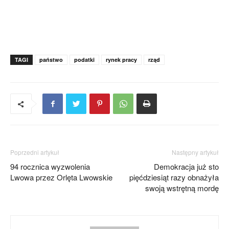
TAGI
państwo
podatki
rynek pracy
rząd
Poprzedni artykuł
Następny artykuł
94 rocznica wyzwolenia
Demokracja już sto
Lwowa przez Orlęta Lwowskie
pięćdziesiąt razy obnażyła
swoją wstrętną mordę