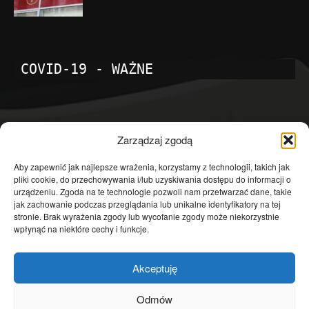
COVID-19 - WAŻNE
POPULARNE KATEGORIE
Zarządzaj zgodą
Temat dnia
4601
Aby zapewnić jak najlepsze wrażenia, korzystamy z technologii, takich jak
pliki cookie, do przechowywania i/lub uzyskiwania dostępu do informacji o
Publicystyka
4363
urządzeniu. Zgoda na te technologie pozwoli nam przetwarzać dane, takie
jak zachowanie podczas przeglądania lub unikalne identyfikatory na tej
Polityka
3639
stronie. Brak wyrażenia zgody lub wycofanie zgody może niekorzystnie
Polska
3462
wpłynąć na niektóre cechy i funkcje.
Społeczeństwo
2823
Akceptuję
Kraj
1290
Gospodarka
1230
Odmów