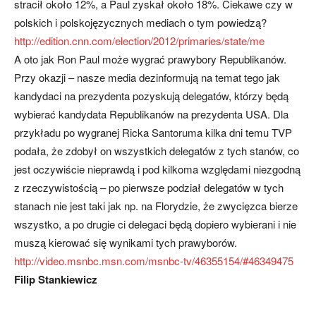
stracił około 12%, a Paul zyskał około 18%. Ciekawe czy w
polskich i polskojęzycznych mediach o tym powiedzą?
http://edition.cnn.com/election/2012/primaries/state/me
A oto jak Ron Paul może wygrać prawybory Republikanów.
Przy okazji – nasze media dezinformują na temat tego jak
kandydaci na prezydenta pozyskują delegatów, którzy będą
wybierać kandydata Republikanów na prezydenta USA. Dla
przykładu po wygranej Ricka Santoruma kilka dni temu TVP
podała, że zdobył on wszystkich delegatów z tych stanów, co
jest oczywiście nieprawdą i pod kilkoma względami niezgodną
z rzeczywistością – po pierwsze podział delegatów w tych
stanach nie jest taki jak np. na Florydzie, że zwycięzca bierze
wszystko, a po drugie ci delegaci będą dopiero wybierani i nie
muszą kierować się wynikami tych prawyborów.
http://video.msnbc.msn.com/msnbc-tv/46355154/#46349475
Filip Stankiewicz