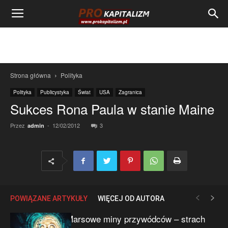
Strona główna
Polityka
Polityka
Publicystyka
Świat
USA
Zagranica
Sukces Rona Paula w stanie Maine
Przez
-
12/02/2012
3
admin
POWIĄZANE ARTYKUŁY
WIĘCEJ OD AUTORA
Marsowe miny przywódców – strach