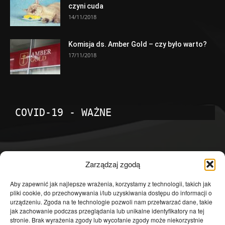
czyni cuda
14/11/2018
Komisja ds. Amber Gold – czy było warto?
17/11/2018
COVID-19 - WAŻNE
POPULARNE KATEGORIE
Zarządzaj zgodą
Temat dnia
4601
Aby zapewnić jak najlepsze wrażenia, korzystamy z technologii, takich jak
pliki cookie, do przechowywania i/lub uzyskiwania dostępu do informacji o
Publicystyka
4363
urządzeniu. Zgoda na te technologie pozwoli nam przetwarzać dane, takie
jak zachowanie podczas przeglądania lub unikalne identyfikatory na tej
Polityka
3639
stronie. Brak wyrażenia zgody lub wycofanie zgody może niekorzystnie