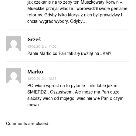
jak czekanie na to zeby ten Muszkowaty Korwin –
Mueckke przejal wladze i wprowadzil swoje genialne
reformy. Gdyby tylko ktorys z nich byl prawdziwy i
chcial wygrac wybory. Gdyby…
Grześ
13/02/2012 at 11:00
Panie Marko co Pan tak się uwziął na JKM?
Marko
13/02/2012 at 13:33
PO-wiem wprost na to pytanie – nie lubie jak mi
SMIERDZI. Oszustwem. Ale moze ma Pan duzo
slabszy wech od mojego, wiec nie wie Pan o czym
mowa.
Comments are closed.