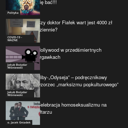
się bać!!!
Polityka
Czy doktor Fiałek wart jest 4000 zł
dziennie?
COVID-19 -
WAŻNE
Hollywood w przedśmiertnych
drgawkach
Jakub Bożydar
Wiśniewski
Niby-„Odyseja” – podręcznikowy
wzorzec „marksizmu popkulturowego”
Jakub Bożydar
Wiśniewski
Celebracja homoseksualizmu na
ołtarzu
o. Jacek Gniadek