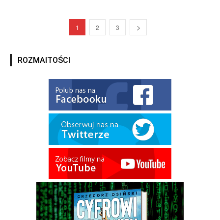
1
2
3
ROZMAITOŚCI