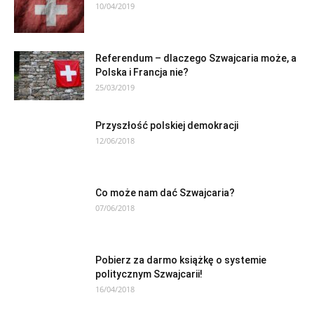
10/04/2019
Referendum – dlaczego Szwajcaria może, a
Polska i Francja nie?
25/03/2019
Przyszłość polskiej demokracji
12/06/2018
Co może nam dać Szwajcaria?
07/06/2018
Pobierz za darmo książkę o systemie
politycznym Szwajcarii!
16/04/2018