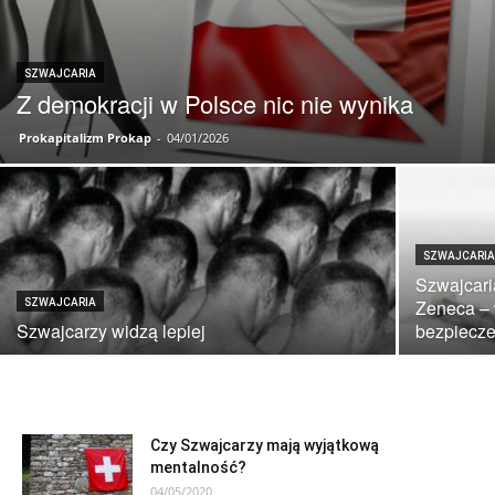
SZWAJCARIA
Z demokracji w Polsce nic nie wynika
Prokapitalizm Prokap
-
04/01/2026
SZWAJCARI
Szwajcari
Zeneca – 
SZWAJCARIA
Szwajcarzy widzą lepiej
bezpiecz
Czy Szwajcarzy mają wyjątkową
mentalność?
04/05/2020