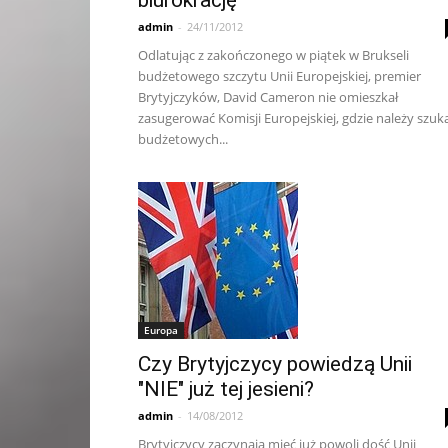
biurokrację
admin
-
24/11/2012
Odlatując z zakończonego w piątek w Brukseli
budżetowego szczytu Unii Europejskiej, premier
Brytyjczyków, David Cameron nie omieszkał
zasugerować Komisji Europejskiej, gdzie należy szuk
budżetowych...
Europa
Czy Brytyjczycy powiedzą Unii
"NIE" już tej jesieni?
admin
-
14/08/2012
Brytyjczycy zaczynają mieć już powoli dość Unii