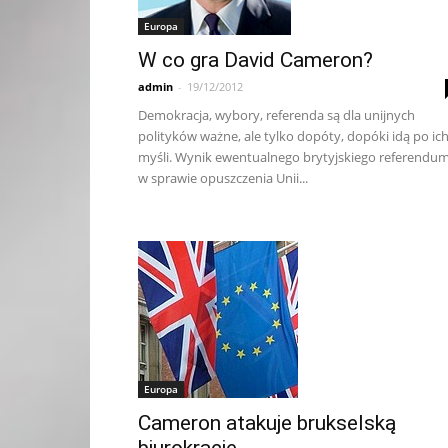
Europa
W co gra David Cameron?
admin
-
19/12/2012
Demokracja, wybory, referenda są dla unijnych
polityków ważne, ale tylko dopóty, dopóki idą po ic
myśli. Wynik ewentualnego brytyjskiego referendu
w sprawie opuszczenia Unii...
Europa
Cameron atakuje brukselską