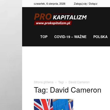
czwartek, 6 sierpnia, 2026
Zaloguj się / Dołącz
Prokapitalizm,
gospodarka,
TOP
COVID-19 – WAŻNE
POLSKA
polityka,
historia,
Strona główna
Tagi
David Cameron
Tag: David Cameron
newsy