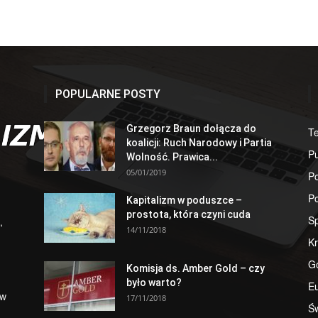
POPULARNE POSTY
Grzegorz Braun dołącza do
T
koalicji: Ruch Narodowy i Partia
Pu
Wolność. Prawica...
05/01/2019
Po
Po
Kapitalizm w poduszce –
prostota, która czyni cuda
S
,
14/11/2018
Kr
G
Komisja ds. Amber Gold – czy
było warto?
E
 w
17/11/2018
Św