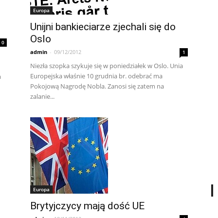
Europa
Unijni bankieciarze zjechali się do
Oslo
0
admin
-
09/12/2012
1
Niezła szopka szykuje się w poniedziałek w Oslo. Unia
h
Europejska właśnie 10 grudnia br. odebrać ma
m
Pokojową Nagrodę Nobla. Zanosi się zatem na
zalanie...
Europa
Brytyjczycy mają dość UE