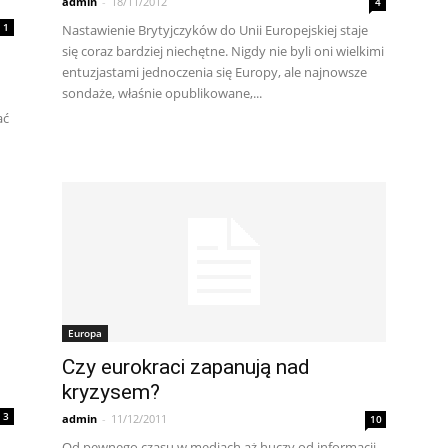
admin
-
18/11/2012
4
1
Nastawienie Brytyjczyków do Unii Europejskiej staje
się coraz bardziej niechętne. Nigdy nie byli oni wielkimi
entuzjastami jednoczenia się Europy, ale najnowsze
sondaże, właśnie opublikowane,...
ać
Europa
Czy eurokraci zapanują nad
kryzysem?
3
admin
-
11/12/2011
10
Od pewnego czasu w mediach aż huczy od informacji