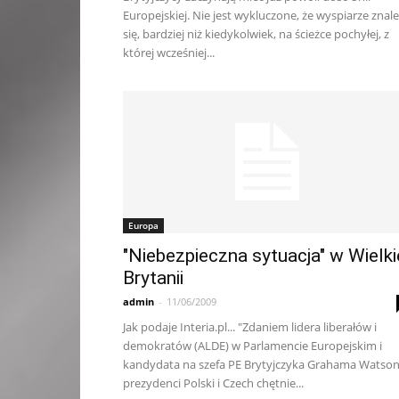
Europejskiej. Nie jest wykluczone, że wyspiarze znale
się, bardziej niż kiedykolwiek, na ścieżce pochyłej, z
której wcześniej...
Europa
"Niebezpieczna sytuacja" w Wielki
Brytanii
admin
-
11/06/2009
Jak podaje Interia.pl... "Zdaniem lidera liberałów i
demokratów (ALDE) w Parlamencie Europejskim i
kandydata na szefa PE Brytyjczyka Grahama Watson
prezydenci Polski i Czech chętnie...