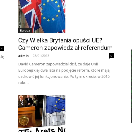
Europa
Czy Wielka Brytania opuści UE?
Cameron zapowiedział referendum
4
admin
-
23/01/2013
0
się
David Cameron zapowiedział dziś, że daje Unii
Europejskiej dwa lata na podjęcie reform, które mają
uzdrowić jej funkcjonowanie. Po tym okresie, w 2015
roku...