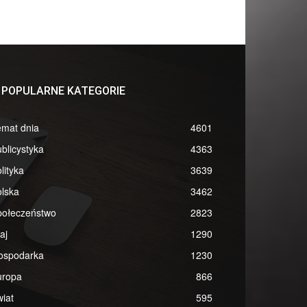
POPULARNE KATEGORIE
emat dnia
4601
blicystyka
4363
lityka
3639
lska
3462
połeczeństwo
2823
aj
1290
ospodarka
1230
uropa
866
iat
595