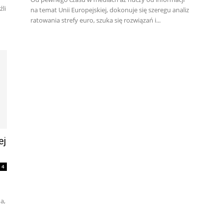
źli
na temat Unii Europejskiej, dokonuje się szeregu analiz
ratowania strefy euro, szuka się rozwiązań i...
ej
4
a,