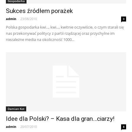
Gospodarka
Sukces źródłem porażek
admin
-
23/08/2010
0
Polska gospodarka kwi..., kwi..., kwitnie oczywiście, o czym starali się
nas przekonywać politycy z partii rządzącej oraz przychylne im
niezależne media na okoliczność 1000...
Damian Kot
Idee dla Polski? – Kasa dla gran…ciarzy!
admin
-
20/07/2010
8