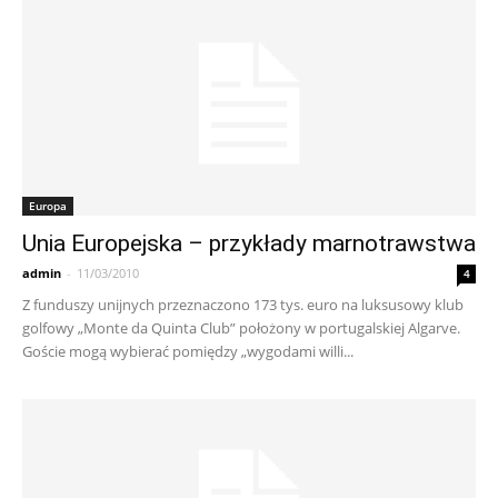
Europa
Unia Europejska – przykłady marnotrawstwa
admin
-
11/03/2010
4
Z funduszy unijnych przeznaczono 173 tys. euro na luksusowy klub
golfowy „Monte da Quinta Club” położony w portugalskiej Algarve.
Goście mogą wybierać pomiędzy „wygodami willi...