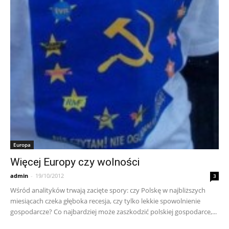
Europa
Więcej Europy czy wolności
admin
-
19/10/2012
3
Wśród analityków trwają zacięte spory: czy Polskę w najbliższych
miesiącach czeka głęboka recesja, czy tylko lekkie spowolnienie
gospodarcze? Co najbardziej może zaszkodzić polskiej gospodarce,...