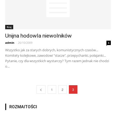
Kraj
Unijna hodowla niewolników
admin
-
26/10/2009
6
Wszystko jak za starych dobrych, komunistycznych czasów...
Komitety kolejkowe, zawodowi "stacze", przepychanki, połajanki...
Pytanie, czy dla wszystkich wystarczy? Tym razem jednak nie chodzi
o...
1
2
3
ROZMAITOŚCI