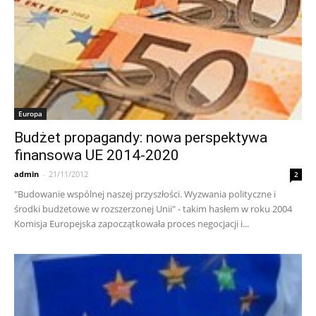
Europa
Budżet propagandy: nowa perspektywa
finansowa UE 2014-2020
admin
-
21/11/2012
2
"Budowanie wspólnej naszej przyszłości. Wyzwania polityczne i
środki budżetowe w rozszerzonej Unii" - takim hasłem w roku 2004
Komisja Europejska zapoczątkowała proces negocjacji i...