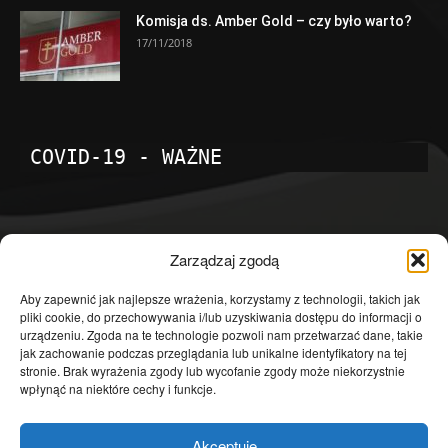
Komisja ds. Amber Gold – czy było warto?
17/11/2018
COVID-19 - WAŻNE
POPULARNE KATEGORIE
Zarządzaj zgodą
Temat dnia
4601
Aby zapewnić jak najlepsze wrażenia, korzystamy z technologii, takich jak
pliki cookie, do przechowywania i/lub uzyskiwania dostępu do informacji o
Publicystyka
4363
urządzeniu. Zgoda na te technologie pozwoli nam przetwarzać dane, takie
jak zachowanie podczas przeglądania lub unikalne identyfikatory na tej
Polityka
3639
stronie. Brak wyrażenia zgody lub wycofanie zgody może niekorzystnie
Polska
3462
wpłynąć na niektóre cechy i funkcje.
Społeczeństwo
2823
Akceptuję