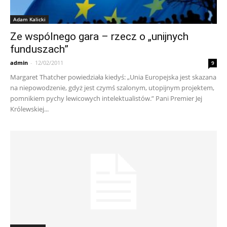
Adam Kalicki
Ze wspólnego gara – rzecz o „unijnych
funduszach”
admin
-
12/02/2011
9
Margaret Thatcher powiedziała kiedyś: „Unia Europejska jest skazana
na niepowodzenie, gdyż jest czymś szalonym, utopijnym projektem,
pomnikiem pychy lewicowych intelektualistów.” Pani Premier Jej
Królewskiej...