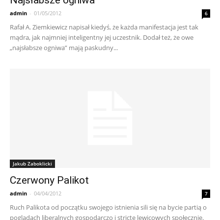
Najsłabsze ogniwa
admin
-
01/05/2012
6
Rafał A. Ziemkiewicz napisał kiedyś, że każda manifestacja jest tak
mądra, jak najmniej inteligentny jej uczestnik. Dodał też, że owe
„najsłabsze ogniwa” mają paskudny...
Jakub Zaboklicki
Czerwony Palikot
admin
-
04/04/2012
7
Ruch Palikota od początku swojego istnienia sili się na bycie partią o
poglądach liberalnych gospodarczo i stricte lewicowych społecznie.