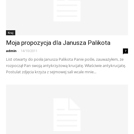
Kraj
Moja propozycja dla Janusza Palikota
admin
-
14/10/2011
7
List otwarty do posła Janusza Palikota Panie pośle, zauważyłem, że
rozpoczął Pan swoją antykrzyżową krucjatę. Właściwie antykrucjatę.
Postulat zdjęcia krzyża z sejmowej sali wcale mnie...