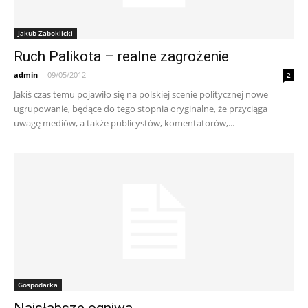
Jakub Zaboklicki
Ruch Palikota – realne zagrożenie
admin
-
09/05/2012
2
Jakiś czas temu pojawiło się na polskiej scenie politycznej nowe
ugrupowanie, będące do tego stopnia oryginalne, że przyciąga
uwagę mediów, a także publicystów, komentatorów,...
Gospodarka