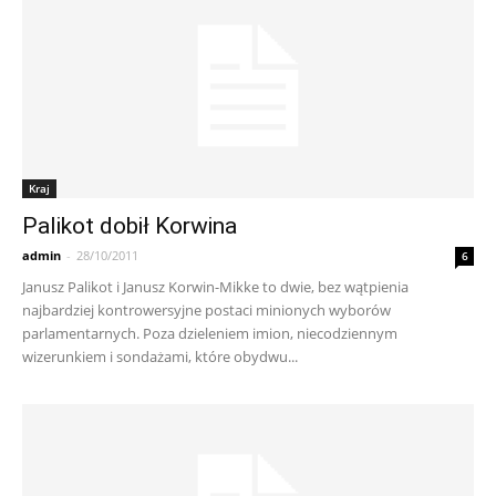
Kraj
Palikot dobił Korwina
admin
-
28/10/2011
6
Janusz Palikot i Janusz Korwin-Mikke to dwie, bez wątpienia
najbardziej kontrowersyjne postaci minionych wyborów
parlamentarnych. Poza dzieleniem imion, niecodziennym
wizerunkiem i sondażami, które obydwu...