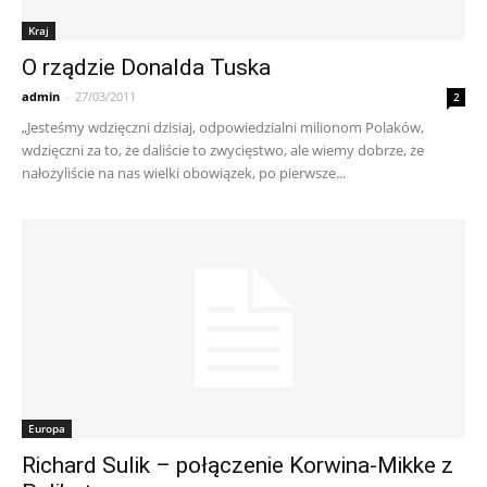
Kraj
O rządzie Donalda Tuska
admin
-
27/03/2011
2
„Jesteśmy wdzięczni dzisiaj, odpowiedzialni milionom Polaków,
wdzięczni za to, że daliście to zwycięstwo, ale wiemy dobrze, że
nałożyliście na nas wielki obowiązek, po pierwsze...
Europa
Richard Sulik – połączenie Korwina-Mikke z