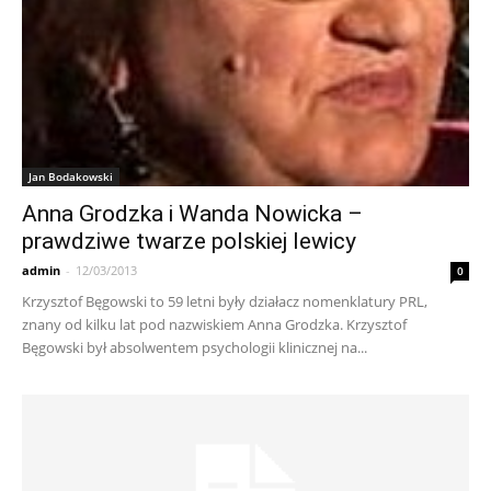
Jan Bodakowski
Anna Grodzka i Wanda Nowicka –
prawdziwe twarze polskiej lewicy
admin
-
12/03/2013
0
Krzysztof Bęgowski to 59 letni były działacz nomenklatury PRL,
znany od kilku lat pod nazwiskiem Anna Grodzka. Krzysztof
Bęgowski był absolwentem psychologii klinicznej na...