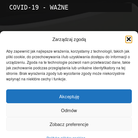
COVID-19 - WAŻNE
POPULARNE KATEGORIE
Zarządzaj zgodą
Temat dnia
4601
Aby zapewnić jak najlepsze wrażenia, korzystamy z technologii, takich jak
pliki cookie, do przechowywania i/lub uzyskiwania dostępu do informacji o
Publicystyka
4363
urządzeniu. Zgoda na te technologie pozwoli nam przetwarzać dane, takie
jak zachowanie podczas przeglądania lub unikalne identyfikatory na tej
Polityka
3639
stronie. Brak wyrażenia zgody lub wycofanie zgody może niekorzystnie
Polska
3462
wpłynąć na niektóre cechy i funkcje.
Społeczeństwo
2823
Akceptuję
Kraj
1290
Gospodarka
1230
Odmów
Europa
866
Zobacz preferencje
Świat
595
Polityka plików cookies