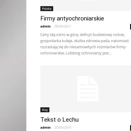
Polska
Firmy antyochroniarskie
admin
-
09/05/2011
Ceny idą ostro w górę, deficyt budżetowy rośnie,
gospodarka kuleje, służba zdrowia pada, natomiast
rozrastają się do niesamowitych rozmiarów firmy
ochroniarskie. Lobbing ochroniarzy jest...
Kraj
Tekst o Lechu
admin
-
20/05/2010