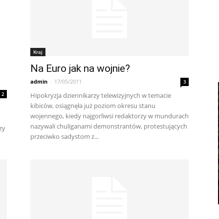
Kraj
Na Euro jak na wojnie?
admin
-
17/05/2011
3
2
Hipokryzja dziennikarzy telewizyjnych w temacie
kibiców, osiągnęła już poziom okresu stanu
wojennego, kiedy najgorliwsi redaktorzy w mundurach
nazywali chuliganami demonstrantów, protestujących
zy
przeciwko sadystom z...