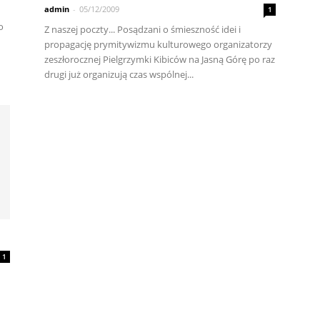
admin
-
05/12/2009
1
o
Z naszej poczty... Posądzani o śmieszność idei i
propagację prymitywizmu kulturowego organizatorzy
zeszłorocznej Pielgrzymki Kibiców na Jasną Górę po raz
drugi już organizują czas wspólnej...
1