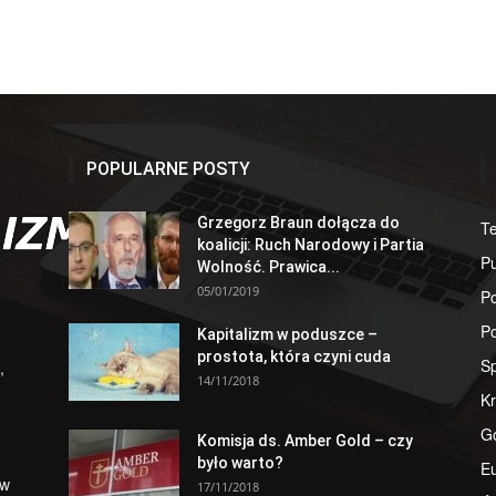
POPULARNE POSTY
Grzegorz Braun dołącza do
T
koalicji: Ruch Narodowy i Partia
Pu
Wolność. Prawica...
05/01/2019
Po
Po
Kapitalizm w poduszce –
prostota, która czyni cuda
S
,
14/11/2018
Kr
G
Komisja ds. Amber Gold – czy
było warto?
E
 w
17/11/2018