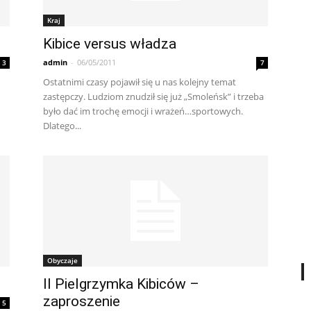
Kraj
Kibice versus władza
admin
-
06/05/2011
3
7
Ostatnimi czasy pojawił się u nas kolejny temat
zastępczy. Ludziom znudził się już „Smoleńsk” i trzeba
było dać im trochę emocji i wrażeń…sportowych.
Dlatego...
Obyczaje
II Pielgrzymka Kibiców –
zaproszenie
5