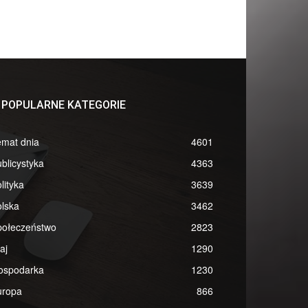
POPULARNE KATEGORIE
emat dnia
4601
blicystyka
4363
lityka
3639
lska
3462
połeczeństwo
2823
aj
1290
ospodarka
1230
uropa
866