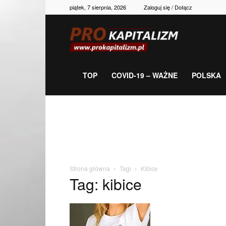
piątek, 7 sierpnia, 2026
Zaloguj się / Dołącz
Prokapitalizm,
gospodarka,
TOP
COVID-19 – WAŻNE
POLSKA
polityka,
historia,
Strona główna
Tagi
Kibice
Tag: kibice
newsy