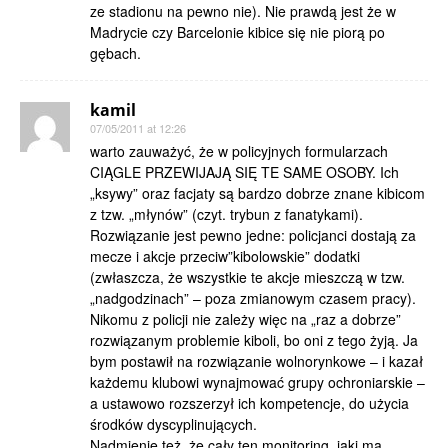
ze stadionu na pewno nie). Nie prawdą jest że w
Madrycie czy Barcelonie kibice się nie piorą po
gębach.
kamil
07/05/2011 at 12:26
warto zauważyć, że w policyjnych formularzach
CIĄGLE PRZEWIJAJĄ SIĘ TE SAME OSOBY. Ich
„ksywy” oraz facjaty są bardzo dobrze znane kibicom
z tzw. „młynów” (czyt. trybun z fanatykami).
Rozwiązanie jest pewno jedne: policjanci dostają za
mecze i akcje przeciw”kibolowskie” dodatki
(zwłaszcza, że wszystkie te akcje mieszczą w tzw.
„nadgodzinach” – poza zmianowym czasem pracy).
Nikomu z policji nie zależy więc na „raz a dobrze”
rozwiązanym problemie kiboli, bo oni z tego żyją. Ja
bym postawił na rozwiązanie wolnorynkowe – i kazał
każdemu klubowi wynajmować grupy ochroniarskie –
a ustawowo rozszerzył ich kompetencje, do użycia
środków dyscyplinujących.
Nadmienię też, że cały ten monitoring, jaki ma