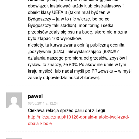
obowiązek instalować każdy klub ekstraklasowy i
obiekt klasy UEFA 3 (takim miał być ten w
Bydgoszczy – ja w to nie wierzę, bo po co
Bydgoszczy taki stadion), monitoring i setka
przepisów zdały się psu na budę, skoro nie mozna
było złapać 100 wyrostków.
niestety, ta kurwa zwana opinią publiczną oceniła
„pozytywnie (54%) i niewystarczająco (63%!!!)”
działania naszego premiera od grzesiów, zbysiów i
rysiów. to znaczy, że 63% Polaków nie umie w tym
kraju myśleć, lub nadal myśli po PRL-owsku – w myśl
zasady odpowiedzialności zbiorowej.
pawel
08/05/2011 at 12:24
Ciekawa relacja sprzed paru dni z Legii
http://niezalezna.pl/10128-donald-matole-twoj-rzad-
obala-kibole