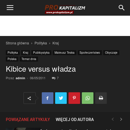
Strona główna
Polityka
Kraj
Polityka
Kraj
Publicystyka
Mateusz Teska
Społeczeństwo
Obyczaje
Polska
Temat dnia
Kibice versus władza
Przez
-
06/05/2011
7
admin
POWIĄZANE ARTYKUŁY
WIĘCEJ OD AUTORA