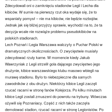
Zdecydowali oni o zamknięciu stadionów Legii i Lecha dla
kibiców. W sumie na pierwszy rzut oka wydaje się, że to
wspaniały pomysł – nie ma kibiców, nie będzie rozbojów.
Jednak jak się bliżej przyjrzy sprawie, wychodzi na to, że ta
decyzja wcale nie rozwiąże problemu pseudokibiców na
polskich stadionach.
Lech Poznań i Legia Warszawa walczyły o Puchar Polski w
dramatycznych okolicznościach. O zwycięstwie musiały
zdecydować rzuty karne. W momencie kiedy Jakub
Wawrzyniak z Legii strzelił gola dającego zwycięstwo jego
drużynie, kibice warszawskiego klubu masowo wbiegli na
murawę stadionu. Było to niebezpieczne dla samych
zawodników z obu drużyn. Niektórzy kibice Legii zaczęli
rzucać racami w stronę fanów Kolejorza. Po kilku minutach
kibice Legii zostali zmuszeni do powrotu na trybuny. Wówczas
ożywili się Poznaniacy. Część z nich także zaczęła
demolować stadion, rzucać racami w stronę Legionistów. Po