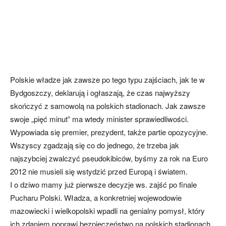
Polskie władze jak zawsze po tego typu zajściach, jak te w
Bydgoszczy, deklarują i ogłaszają, że czas najwyższy
skończyć z samowolą na polskich stadionach. Jak zawsze
swoje „pięć minut” ma wtedy minister sprawiedliwości.
Wypowiada się premier, prezydent, także partie opozycyjne.
Wszyscy zgadzają się co do jednego, że trzeba jak
najszybciej zwalczyć pseudokibiców, byśmy za rok na Euro
2012 nie musieli się wstydzić przed Europą i światem.
I o dziwo mamy już pierwsze decyzje ws. zajść po finale
Pucharu Polski. Władza, a konkretniej wojewodowie
mazowiecki i wielkopolski wpadli na genialny pomysł, który
ich zdaniem poprawi bezpieczeństwo na polskich stadionach.