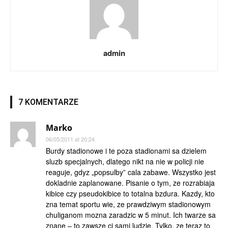
admin
7 KOMENTARZE
Marko
06/05/2011 at 20:24
Burdy stadionowe i te poza stadionami sa dzielem
sluzb specjalnych, dlatego nikt na nie w policji nie
reaguje, gdyz „popsulby” cala zabawe. Wszystko jest
dokladnie zaplanowane. Pisanie o tym, ze rozrabiaja
kibice czy pseudokibice to totalna bzdura. Kazdy, kto
zna temat sportu wie, ze prawdziwym stadionowym
chuliganom mozna zaradzic w 5 minut. Ich twarze sa
znane – to zawsze ci sami ludzie. Tylko, ze teraz to