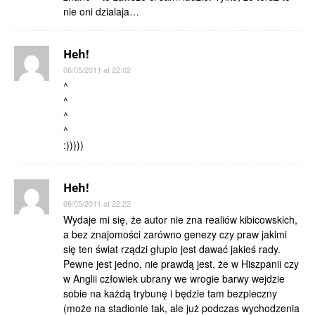
nie oni dzialaja…
Heh!
06/05/2011 at 22:02
^
^
^
^
:)))))
Heh!
06/05/2011 at 22:22
Wydaje mi się, że autor nie zna realiów kibicowskich,
a bez znajomości zarówno genezy czy praw jakimi
się ten świat rządzi głupio jest dawać jakieś rady.
Pewne jest jedno, nie prawdą jest, że w Hiszpanii czy
w Anglii człowiek ubrany we wrogie barwy wejdzie
sobie na każdą trybunę i będzie tam bezpieczny
(może na stadionie tak, ale już podczas wychodzenia