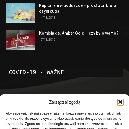
Kapitalizm w poduszce – prostota, która
czyni cuda
14/11/2018
Komisja ds. Amber Gold – czy było warto?
17/11/2018
COVID-19 - WAŻNE
POPULARNE KATEGORIE
Zarządzaj zgodą
Temat dnia
4602
Aby zapewnić jak najlepsze wrażenia, korzystamy z technologii, takich jak
pliki cookie, do przechowywania i/lub uzyskiwania dostępu do informacji o
Publicystyka
4364
urządzeniu. Zgoda na te technologie pozwoli nam przetwarzać dane, takie
jak zachowanie podczas przeglądania lub unikalne identyfikatory na tej