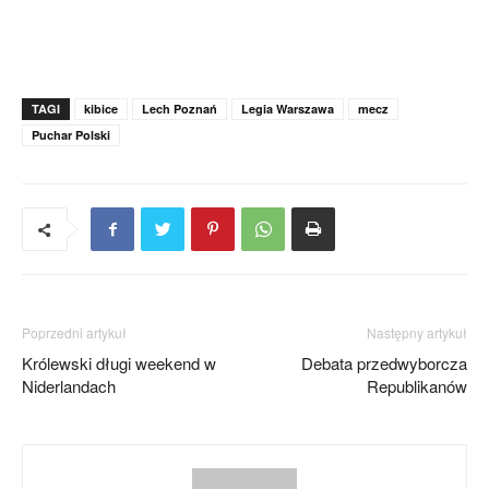
TAGI
kibice
Lech Poznań
Legia Warszawa
mecz
Puchar Polski
Poprzedni artykuł
Następny artykuł
Królewski długi weekend w
Debata przedwyborcza
Niderlandach
Republikanów