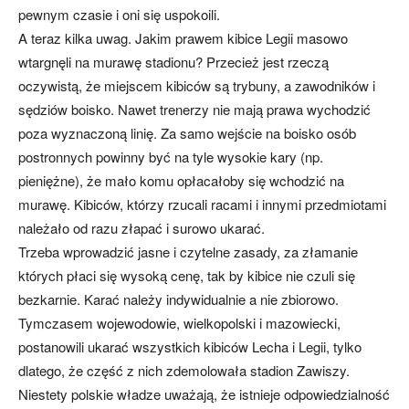
pewnym czasie i oni się uspokoili.
A teraz kilka uwag. Jakim prawem kibice Legii masowo
wtargnęli na murawę stadionu? Przecież jest rzeczą
oczywistą, że miejscem kibiców są trybuny, a zawodników i
sędziów boisko. Nawet trenerzy nie mają prawa wychodzić
poza wyznaczoną linię. Za samo wejście na boisko osób
postronnych powinny być na tyle wysokie kary (np.
pieniężne), że mało komu opłacałoby się wchodzić na
murawę. Kibiców, którzy rzucali racami i innymi przedmiotami
należało od razu złapać i surowo ukarać.
Trzeba wprowadzić jasne i czytelne zasady, za złamanie
których płaci się wysoką cenę, tak by kibice nie czuli się
bezkarnie. Karać należy indywidualnie a nie zbiorowo.
Tymczasem wojewodowie, wielkopolski i mazowiecki,
postanowili ukarać wszystkich kibiców Lecha i Legii, tylko
dlatego, że część z nich zdemolowała stadion Zawiszy.
Niestety polskie władze uważają, że istnieje odpowiedzialność