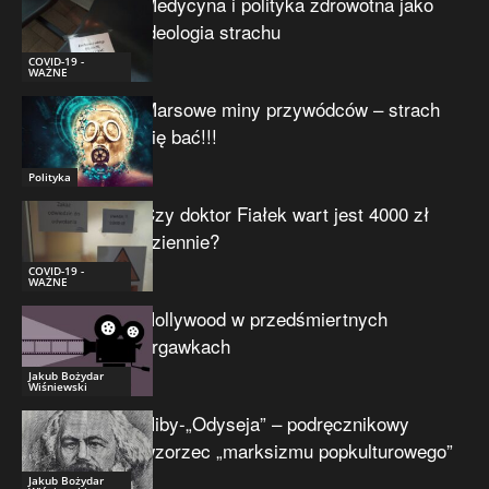
Medycyna i polityka zdrowotna jako
ideologia strachu
COVID-19 -
WAŻNE
Marsowe miny przywódców – strach
się bać!!!
Polityka
Czy doktor Fiałek wart jest 4000 zł
dziennie?
COVID-19 -
WAŻNE
Hollywood w przedśmiertnych
drgawkach
Jakub Bożydar
Wiśniewski
Niby-„Odyseja” – podręcznikowy
wzorzec „marksizmu popkulturowego”
Jakub Bożydar