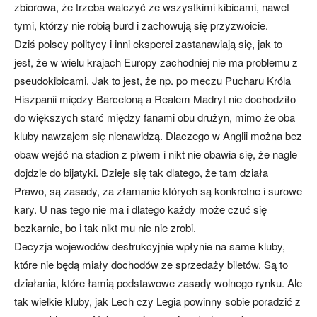
zbiorowa, że trzeba walczyć ze wszystkimi kibicami, nawet
tymi, którzy nie robią burd i zachowują się przyzwoicie.
Dziś polscy politycy i inni eksperci zastanawiają się, jak to
jest, że w wielu krajach Europy zachodniej nie ma problemu z
pseudokibicami. Jak to jest, że np. po meczu Pucharu Króla
Hiszpanii między Barceloną a Realem Madryt nie dochodziło
do większych starć między fanami obu drużyn, mimo że oba
kluby nawzajem się nienawidzą. Dlaczego w Anglii można bez
obaw wejść na stadion z piwem i nikt nie obawia się, że nagle
dojdzie do bijatyki. Dzieje się tak dlatego, że tam działa
Prawo, są zasady, za złamanie których są konkretne i surowe
kary. U nas tego nie ma i dlatego każdy może czuć się
bezkarnie, bo i tak nikt mu nic nie zrobi.
Decyzja wojewodów destrukcyjnie wpłynie na same kluby,
które nie będą miały dochodów ze sprzedaży biletów. Są to
działania, które łamią podstawowe zasady wolnego rynku. Ale
tak wielkie kluby, jak Lech czy Legia powinny sobie poradzić z