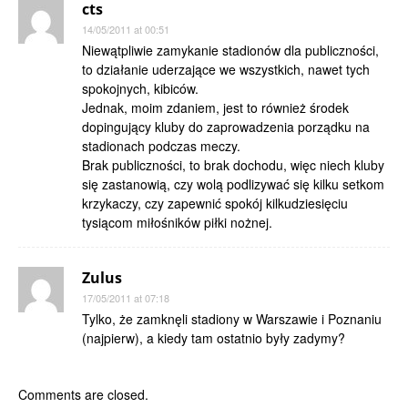
cts
14/05/2011 at 00:51
Niewątpliwie zamykanie stadionów dla publiczności,
to działanie uderzające we wszystkich, nawet tych
spokojnych, kibiców.
Jednak, moim zdaniem, jest to również środek
dopingujący kluby do zaprowadzenia porządku na
stadionach podczas meczy.
Brak publiczności, to brak dochodu, więc niech kluby
się zastanowią, czy wolą podlizywać się kilku setkom
krzykaczy, czy zapewnić spokój kilkudziesięciu
tysiącom miłośników piłki nożnej.
Zulus
17/05/2011 at 07:18
Tylko, że zamknęli stadiony w Warszawie i Poznaniu
(najpierw), a kiedy tam ostatnio były zadymy?
Comments are closed.