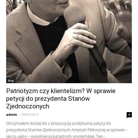
Kraj
Patriotyzm czy klientelizm? W sprawie
petycji do prezydenta Stanów
Zjednoczonych
admin
-
04/07/2012
0
Otrzymałem dzisiaj list z propozycją podpisania petycji do
prezydenta Stanów Zjednoczonych Ameryki Północnej w sprawie –
jak to ujęto – wyjaśnienia katastrofy smoleńskiej. Ten...