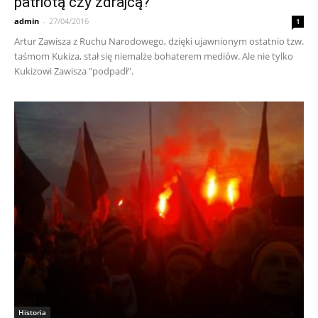
patriotą czy zdrajcą?
admin
-
27/04/2016
1
Artur Zawisza z Ruchu Narodowego, dzięki ujawnionym ostatnio tzw.
taśmom Kukiza, stał się niemalże bohaterem mediów. Ale nie tylko
Kukizowi Zawisza "podpadł".
Historia