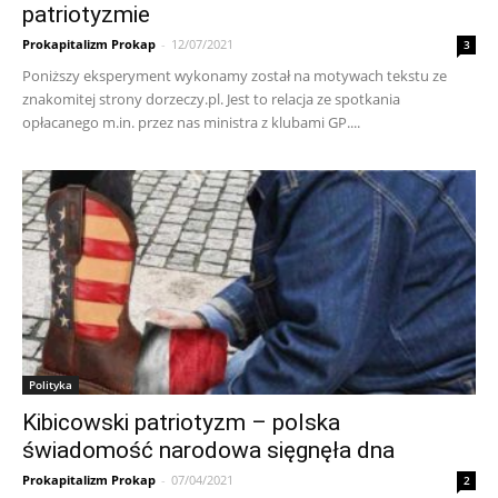
patriotyzmie
Prokapitalizm Prokap
-
12/07/2021
3
Poniższy eksperyment wykonamy został na motywach tekstu ze
znakomitej strony dorzeczy.pl. Jest to relacja ze spotkania
opłacanego m.in. przez nas ministra z klubami GP....
Polityka
Kibicowski patriotyzm – polska
świadomość narodowa sięgnęła dna
Prokapitalizm Prokap
-
07/04/2021
2