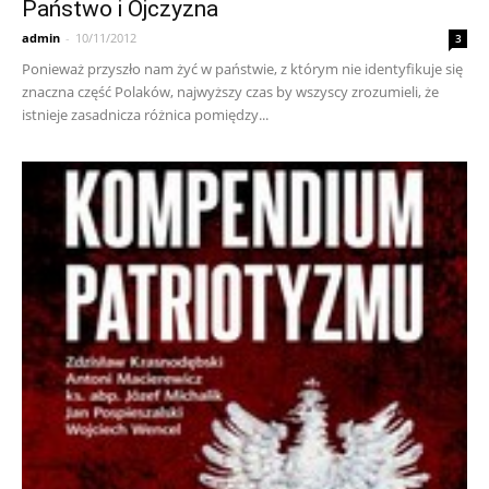
Państwo i Ojczyzna
admin
-
10/11/2012
3
Ponieważ przyszło nam żyć w państwie, z którym nie identyfikuje się
znaczna część Polaków, najwyższy czas by wszyscy zrozumieli, że
istnieje zasadnicza różnica pomiędzy...