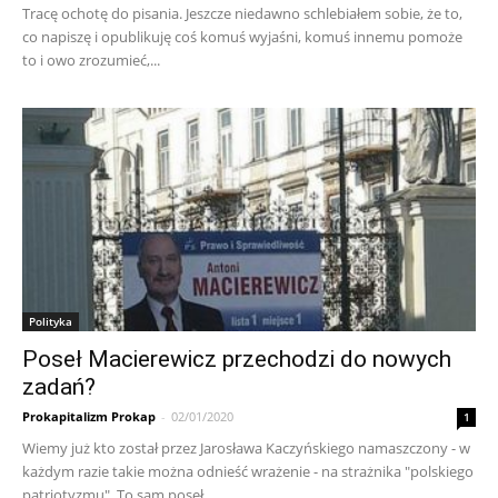
Tracę ochotę do pisania. Jeszcze niedawno schlebiałem sobie, że to,
co napiszę i opublikuję coś komuś wyjaśni, komuś innemu pomoże
to i owo zrozumieć,...
Polityka
Poseł Macierewicz przechodzi do nowych
zadań?
Prokapitalizm Prokap
-
02/01/2020
1
Wiemy już kto został przez Jarosława Kaczyńskiego namaszczony - w
każdym razie takie można odnieść wrażenie - na strażnika "polskiego
patriotyzmu". To sam poseł...