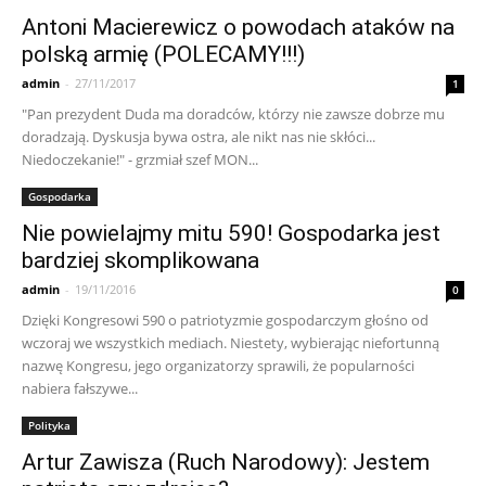
Antoni Macierewicz o powodach ataków na
polską armię (POLECAMY!!!)
admin
-
27/11/2017
1
"Pan prezydent Duda ma doradców, którzy nie zawsze dobrze mu
doradzają. Dyskusja bywa ostra, ale nikt nas nie skłóci...
Niedoczekanie!" - grzmiał szef MON...
Gospodarka
Nie powielajmy mitu 590! Gospodarka jest
bardziej skomplikowana
admin
-
19/11/2016
0
Dzięki Kongresowi 590 o patriotyzmie gospodarczym głośno od
wczoraj we wszystkich mediach. Niestety, wybierając niefortunną
nazwę Kongresu, jego organizatorzy sprawili, że popularności
nabiera fałszywe...
Polityka
Artur Zawisza (Ruch Narodowy): Jestem