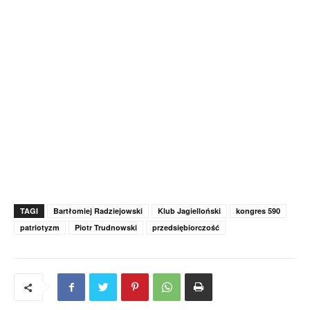
TAGI
Bartłomiej Radziejowski
Klub Jagielloński
kongres 590
patriotyzm
Piotr Trudnowski
przedsiębiorczość