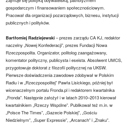
Zajmuje się polityką obywatelską, patriotyzmem
gospodarczym i finansowaniem społecznościowym.
Pracował dla organizacji pozarządowych, biznesu, instytucji
publicznych i polityków.
Bartłomiej Radziejewski
– prezes zarządu CA KJ, redaktor
naczelny „Nowej Konfederacji”, prezes Fundacji Nowa
Rzeczpospolita. Organizator, politolog zaangażowany,
komentator polityczny, publicysta i eseista. Absolwent UMCS,
przygotowuje doktorat z filozofii politycznej na UKSW.
Pierwsze doświadczenia zawodowe zdobywał w Polskim
Radiu i w „Rzeczpospolitej” Pawła Lisickiego, później był
wicenaczelnym portalu Fronda.pl i redaktorem kwartalnika
„Fronda”. Następnie założył i w latach 2010–2013 kierował
kwartalnikiem „Rzeczy Wspólne”. Publikował też m.in. w
„Polsce The Times”, „Gazecie Polskiej”, „Gościu
Niedzielnym”, „Super Expressie”, „Arcanach” i „Znaku”.