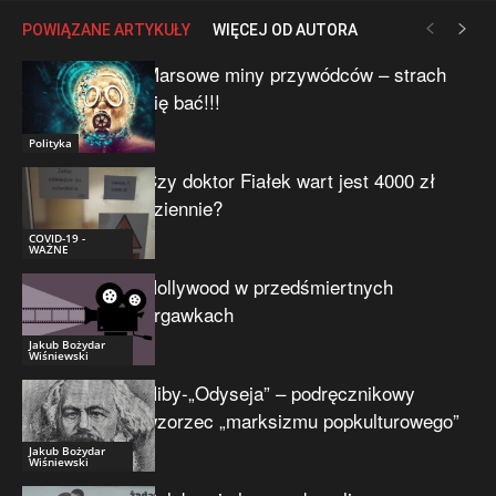
POWIĄZANE ARTYKUŁY
WIĘCEJ OD AUTORA
Marsowe miny przywódców – strach
się bać!!!
Polityka
Czy doktor Fiałek wart jest 4000 zł
dziennie?
COVID-19 -
WAŻNE
Hollywood w przedśmiertnych
drgawkach
Jakub Bożydar
Wiśniewski
Niby-„Odyseja” – podręcznikowy
wzorzec „marksizmu popkulturowego”
Jakub Bożydar
Wiśniewski