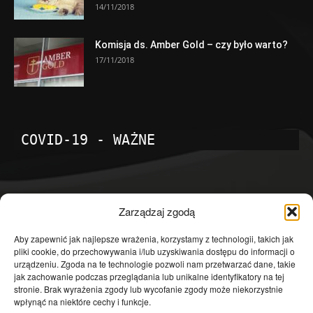
14/11/2018
Komisja ds. Amber Gold – czy było warto?
17/11/2018
COVID-19 - WAŻNE
POPULARNE KATEGORIE
Zarządzaj zgodą
Temat dnia
4601
Aby zapewnić jak najlepsze wrażenia, korzystamy z technologii, takich jak
pliki cookie, do przechowywania i/lub uzyskiwania dostępu do informacji o
Publicystyka
4363
urządzeniu. Zgoda na te technologie pozwoli nam przetwarzać dane, takie
jak zachowanie podczas przeglądania lub unikalne identyfikatory na tej
Polityka
3639
stronie. Brak wyrażenia zgody lub wycofanie zgody może niekorzystnie
Polska
3462
wpłynąć na niektóre cechy i funkcje.