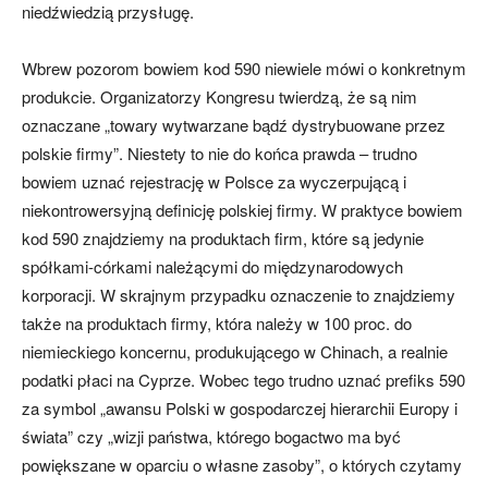
niedźwiedzią przysługę.
Wbrew pozorom bowiem kod 590 niewiele mówi o konkretnym
produkcie. Organizatorzy Kongresu twierdzą, że są nim
oznaczane „towary wytwarzane bądź dystrybuowane przez
polskie firmy”. Niestety to nie do końca prawda – trudno
bowiem uznać rejestrację w Polsce za wyczerpującą i
niekontrowersyjną definicję polskiej firmy. W praktyce bowiem
kod 590 znajdziemy na produktach firm, które są jedynie
spółkami-córkami należącymi do międzynarodowych
korporacji. W skrajnym przypadku oznaczenie to znajdziemy
także na produktach firmy, która należy w 100 proc. do
niemieckiego koncernu, produkującego w Chinach, a realnie
podatki płaci na Cyprze. Wobec tego trudno uznać prefiks 590
za symbol „awansu Polski w gospodarczej hierarchii Europy i
świata” czy „wizji państwa, którego bogactwo ma być
powiększane w oparciu o własne zasoby”, o których czytamy