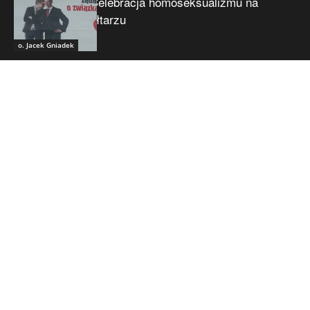
Celebracja homoseksualizmu na
ołtarzu
o. Jacek Gniadek