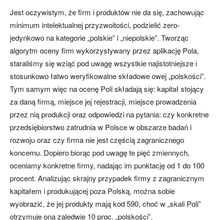
Jest oczywistym, że firm i produktów nie da się, zachowując
minimum intelektualnej przyzwoitości, podzielić zero-
jedynkowo na kategorie „polskie” i „niepolskie”. Tworząc
algorytm oceny firm wykorzystywany przez aplikację Pola,
staraliśmy się wziąć pod uwagę wszystkie najistotniejsze i
stosunkowo łatwo weryfikowalne składowe owej „polskości”.
Tym samym więc na ocenę Poli składają się: kapitał stojący
za daną firmą, miejsce jej rejestracji, miejsce prowadzenia
przez nią produkcji oraz odpowiedzi na pytania: czy konkretne
przedsiębiorstwo zatrudnia w Polsce w obszarze badań i
rozwoju oraz czy firma nie jest częścią zagranicznego
koncernu. Dopiero biorąc pod uwagę te pięć zmiennych,
oceniamy konkretne firmy, nadając im punktację od 1 do 100
procent. Analizując skrajny przypadek firmy z zagranicznym
kapitałem i produkującej poza Polską, można sobie
wyobrazić, że jej produkty mają kod 590, choć w „skali Poli”
otrzymuje ona zaledwie 10 proc. „polskości”.