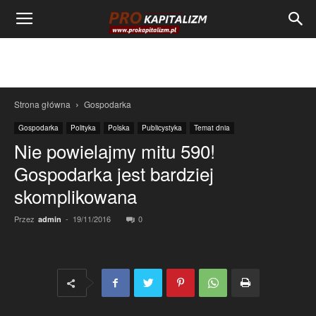
Strona główna
Gospodarka
Gospodarka
Polityka
Polska
Publicystyka
Temat dnia
Nie powielajmy mitu 590!
Gospodarka jest bardziej
skomplikowana
Przez
-
19/11/2016
0
admin