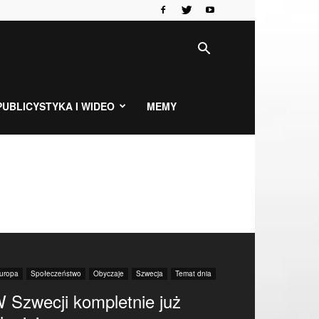
PUBLICYSTYKA I WIDEO
MEMY
uropa
Społeczeństwo
Obyczaje
Szwecja
Temat dnia
 Szwecji kompletnie już