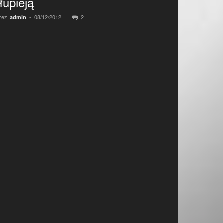
łupieją
zez
-
08/12/2012
2
admin