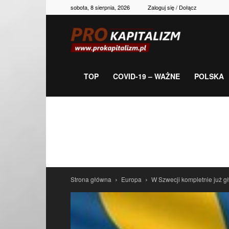
sobota, 8 sierpnia, 2026
Zaloguj się / Dołącz
Prokapitalizm,
gospodarka,
TOP
COVID-19 – WAŻNE
POLSKA
polityka,
historia,
Strona główna
Europa
W Szwecji kompletnie już g
newsy