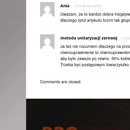
Ania
11/12/2012 at 02:03
Uważam, że to bardzo dobra inicjatywa
dlaczego tytuł artykułu brzmi tak głup
metoda unitaryzacji zerowej
11/12
Ja też nie rozumiem dlaczego na przod
równouprawnienie to równouprawnienie
aby było zawsze po równo. 50% kobie
Trzeba być postępowym towarzyszko 
Comments are closed.