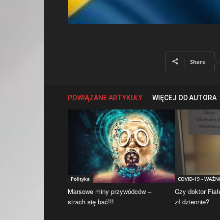
Share
POWIĄZANE ARTYKUŁY
WIĘCEJ OD AUTORA
Polityka
COVID-19 - WAŻN
Marsowe miny przywódców –
Czy doktor Fiał
strach się bać!!!
zł dziennie?