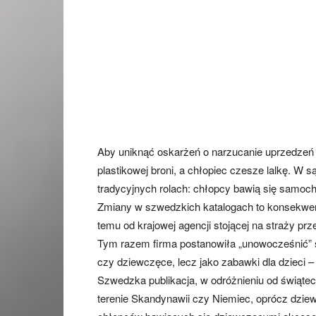
Aby uniknąć oskarżeń o narzucanie uprzedzeń 
plastikowej broni, a chłopiec czesze lalkę. W s
tradycyjnych rolach: chłopcy bawią się samocho
Zmiany w szwedzkich katalogach to konsekwencj
temu od krajowej agencji stojącej na straży prz
Tym razem firma postanowiła „unowocześnić” s
czy dziewczęce, lecz jako zabawki dla dzieci 
Szwedzka publikacja, w odróżnieniu od świąte
terenie Skandynawii czy Niemiec, oprócz dzie