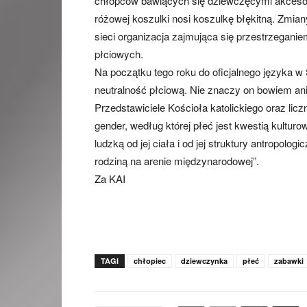
chłopców bawiących się dziewczęcymi akcesori
różowej koszulki nosi koszulkę błękitną. Zmian
sieci organizacja zajmująca się przestrzegan
płciowych.
Na początku tego roku do oficjalnego języka 
neutralność płciową. Nie znaczy on bowiem ani
Przedstawiciele Kościoła katolickiego oraz liczn
gender, według której płeć jest kwestią kultur
ludzką od jej ciała i od jej struktury antropolog
rodziną na arenie międzynarodowej”.
Za KAI
TAGI
chłopiec
dziewczynka
płeć
zabawki