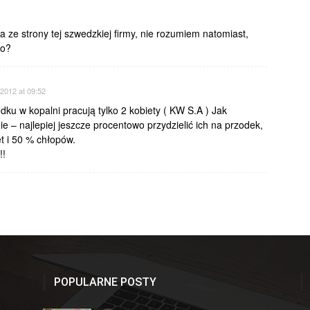
 ze strony tej szwedzkiej firmy, nie rozumiem natomiast,
io?
/2012 at 09:52
ku w kopalni pracują tylko 2 kobiety ( KW S.A ) Jak
 – najlepiej jeszcze procentowo przydzielić ich na przodek,
t i 50 % chłopów.
!!
POPULARNE POSTY