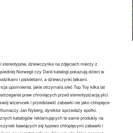
i stereotypów, dziewczynka na zdjęciach mierzy z
ąsiedniej Norwegii czy Danii katalogi pokazują dzieci w
dzikami i pistoletami, a dziewczynki lalkami.
a upomnienia, jakie otrzymała sieć Top Toy kilka lat
estrzegania praw chroniących przed stereotypizacją płci.
wój wizerunek i przedstawić zabawki nie jako chłopięce
– tłumaczy Jan Nyberg, dyrektor sprzedaży spółki.
cznych katalogów reklamujących te same produkty na
wczynek bawiących się typowo chłopięcymi zabawki i