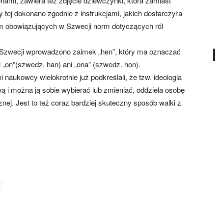
ami, zawiera też zdjęcie dziewczynki, która zamiast
y tej dokonano zgodnie z instrukcjami, jakich dostarczyła
iem obowiązujących w Szwecji norm dotyczących ról
w Szwecji wprowadzono zaimek „hen”, który ma oznaczać
 „on”(szwedz. han) ani „ona” (szwedz. hon).
i naukowcy wielokrotnie już podkreślali, że tzw. ideologia
ową i można ją sobie wybierać lub zmieniać, oddziela osobę
icznej. Jest to też coraz bardziej skuteczny sposób walki z