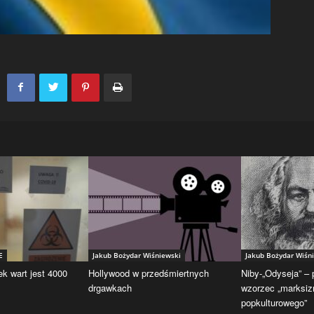
E
Jakub Bożydar Wiśniewski
Jakub Bożydar Wiśn
ek wart jest 4000
Hollywood w przedśmiertnych
Niby-„Odyseja” –
drgawkach
wzorzec „marksi
popkulturowego”