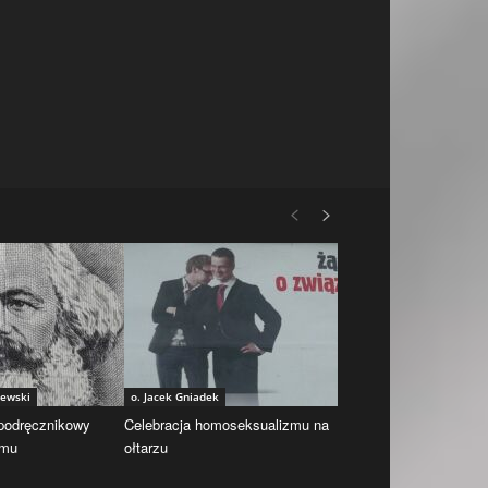
iewski
o. Jacek Gniadek
 podręcznikowy
Celebracja homoseksualizmu na
zmu
ołtarzu