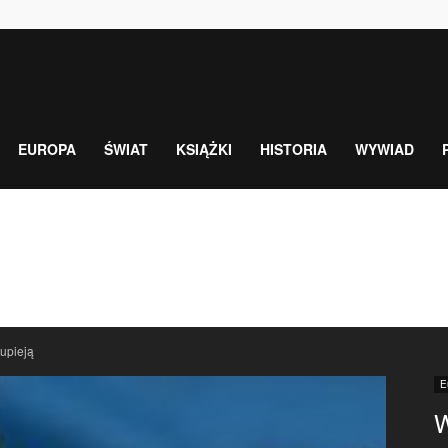
EUROPA
ŚWIAT
KSIĄŻKI
HISTORIA
WYWIAD
łupieją
E
W