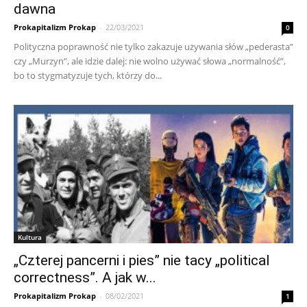
dawna
Prokapitalizm Prokap
-
22/03/2021
0
Polityczna poprawność nie tylko zakazuje używania słów „pederasta”
czy „Murzyn”, ale idzie dalej: nie wolno używać słowa „normalność”,
bo to stygmatyzuje tych, którzy do...
Kultura
„Czterej pancerni i pies” nie tacy „political
correctness”. A jak w...
Prokapitalizm Prokap
-
08/02/2021
1