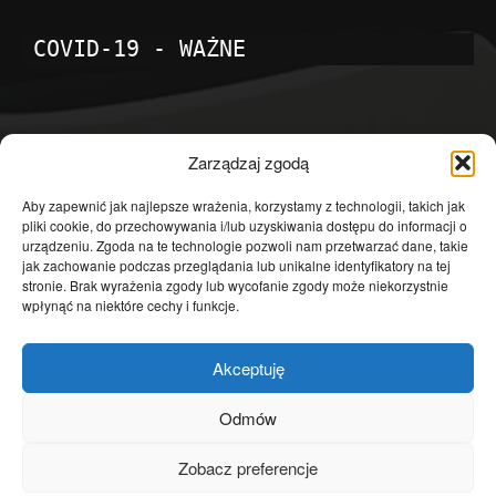
COVID-19 - WAŻNE
POPULARNE KATEGORIE
Zarządzaj zgodą
Temat dnia
4601
Aby zapewnić jak najlepsze wrażenia, korzystamy z technologii, takich jak
pliki cookie, do przechowywania i/lub uzyskiwania dostępu do informacji o
Publicystyka
4363
urządzeniu. Zgoda na te technologie pozwoli nam przetwarzać dane, takie
jak zachowanie podczas przeglądania lub unikalne identyfikatory na tej
Polityka
3639
stronie. Brak wyrażenia zgody lub wycofanie zgody może niekorzystnie
Polska
3462
wpłynąć na niektóre cechy i funkcje.
Społeczeństwo
2823
Akceptuję
Kraj
1290
Gospodarka
1230
Odmów
Europa
866
Zobacz preferencje
Świat
595