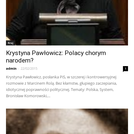
Kraj
Krystyna Pawłowicz: Polacy chorym
narodem?
admin
-
22/02/2015
1
Krystyna Pawłowicz, posłanka PiS, w szczerej i kontrowersyjnej
rozmowie z Marcinem Rolą. Bez kłamstw, głupiego zaczepiania,
idiotycznej poprawności politycznej. Tematy: Polska, System,
Bronisław Komorowski,...