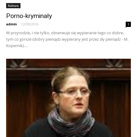
Kultura
Porno-kryminały
admin
-
12/09/2016
1
W przyrodzie, i nie tylko, obserwuje się wypieranie tego co dobre,
tym co gorsze (dobry pieniądz wypierany jest przez zły pieniądz - M.
Kopernik)....