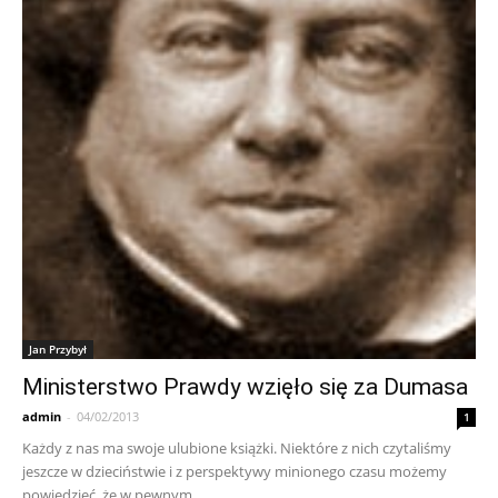
Jan Przybył
Ministerstwo Prawdy wzięło się za Dumasa
admin
-
04/02/2013
1
Każdy z nas ma swoje ulubione książki. Niektóre z nich czytaliśmy
jeszcze w dzieciństwie i z perspektywy minionego czasu możemy
powiedzieć, że w pewnym...