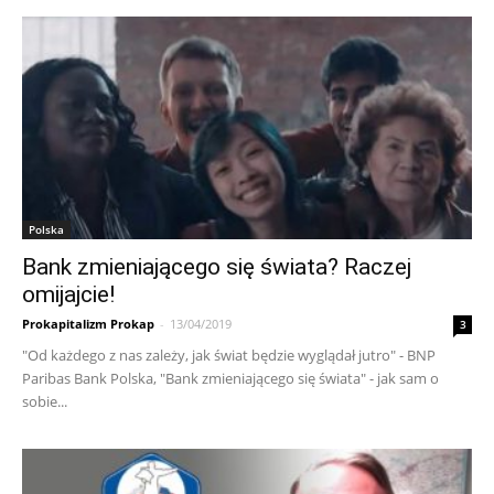
Polska
Bank zmieniającego się świata? Raczej
omijajcie!
Prokapitalizm Prokap
-
13/04/2019
3
"Od każdego z nas zależy, jak świat będzie wyglądał jutro" - BNP
Paribas Bank Polska, "Bank zmieniającego się świata" - jak sam o
sobie...