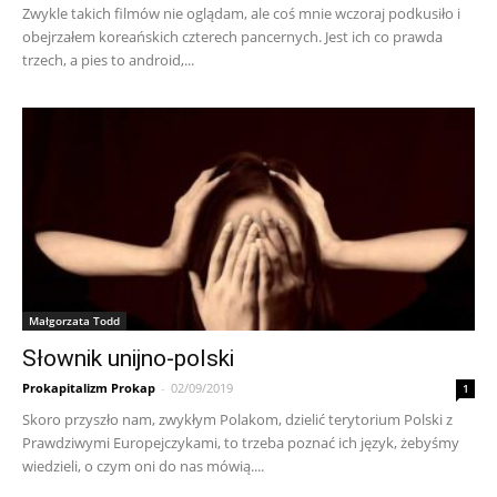
Zwykle takich filmów nie oglądam, ale coś mnie wczoraj podkusiło i
obejrzałem koreańskich czterech pancernych. Jest ich co prawda
trzech, a pies to android,...
Małgorzata Todd
Słownik unijno-polski
Prokapitalizm Prokap
-
02/09/2019
1
Skoro przyszło nam, zwykłym Polakom, dzielić terytorium Polski z
Prawdziwymi Europejczykami, to trzeba poznać ich język, żebyśmy
wiedzieli, o czym oni do nas mówią....