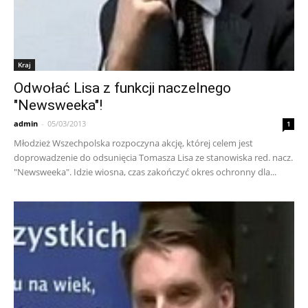
Kraj
Odwołać Lisa z funkcji naczelnego
"Newsweeka"!
admin
-
05/03/2013
1
Młodzież Wszechpolska rozpoczyna akcję, której celem jest
doprowadzenie do odsunięcia Tomasza Lisa ze stanowiska red. nacz.
"Newsweeka". Idzie wiosna, czas zakończyć okres ochronny dla...