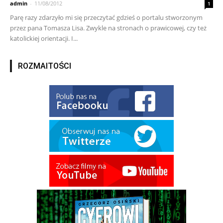
admin
-
11/08/2012
1
Parę razy zdarzyło mi się przeczytać gdzieś o portalu stworzonym
przez pana Tomasza Lisa. Zwykle na stronach o prawicowej, czy też
katolickiej orientacji. I...
ROZMAITOŚCI