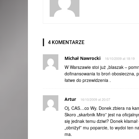
4 KOMENTARZE
Michał Nawrocki
16/10/2009 at 18:19
W Warszawie stoi już „blaszak – pomnik
dofinansowania to broń obosieczna, ps
łatwe do przewidzenia .
Artur
16/10/2009 at 20:07
Oj, CAS…co Wy. Donek zbiera na kamp
Skoro „skarbnik Miro” jest na oficjaln
się jednak temu dziwi? Donek kłamał 
„obniżył” mu poparcie, to wydoi ten n
ma.