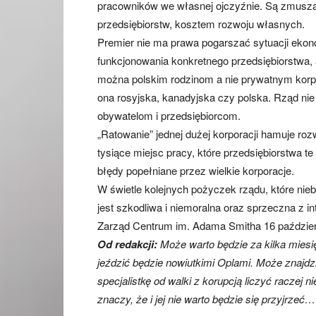
pracowników we własnej ojczyźnie. Są zmusza
przedsiębiorstw, kosztem rozwoju własnych.
Premier nie ma prawa pogarszać sytuacji ekon
funkcjonowania konkretnego przedsiębiorstwa,
można polskim rodzinom a nie prywatnym korpo
ona rosyjska, kanadyjska czy polska. Rząd nie 
obywatelom i przedsiębiorcom.
„Ratowanie” jednej dużej korporacji hamuje roz
tysiące miejsc pracy, które przedsiębiorstwa 
błędy popełniane przez wielkie korporacje.
W świetle kolejnych pożyczek rządu, które nie
jest szkodliwa i niemoralna oraz sprzeczna z
Zarząd Centrum im. Adama Smitha 16 październ
Od redakcji:
Może warto będzie za kilka miesi
jeździć będzie nowiutkimi Oplami. Może znajdzie
specjalistkę od walki z korupcją liczyć raczej n
znaczy, że i jej nie warto będzie się przyjrzeć…