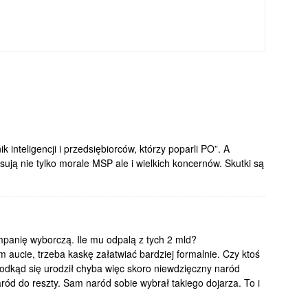
 inteligencji i przedsiębiorców, którzy poparli PO”. A
ują nie tylko morale MSP ale i wielkich koncernów. Skutki są
anię wyborczą. Ile mu odpalą z tych 2 mld?
ym aucie, trzeba kaskę załatwiać bardziej formalnie. Czy ktoś
odkąd się urodził chyba więc skoro niewdzięczny naród
aród do reszty. Sam naród sobie wybrał takiego dojarza. To i