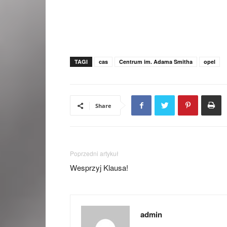
TAGI
cas
Centrum im. Adama Smitha
opel
Share
Poprzedni artykuł
Wesprzyj Klausa!
admin