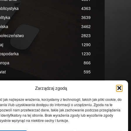
blicystyka
4363
lityka
3639
lska
3462
połeczeństwo
2823
aj
1290
ospodarka
1230
uropa
866
iat
595
Zarządzaj zgodą
 jak najlepsze wrażenia, korzystamy z technologii, takich jak pliki cookie, do
ia i/lub uzyskiwania dostępu do informacji o urządzeniu. Zgoda na te
 pozwoli nam przetwarzać dane, takie jak zachowanie podczas przeglądania
 identyfikatory na tej stronie. Brak wyrażenia zgody lub wycofanie zgody
ystnie wpłynąć na niektóre cechy i funkcje.