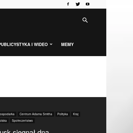
PUBLICYSTYKA I WIDEO
MEMY
ospodarka
Centrum Adama Smitha
Polityka
Kraj
olska
Społeczeństwo
usk sięgnął dna