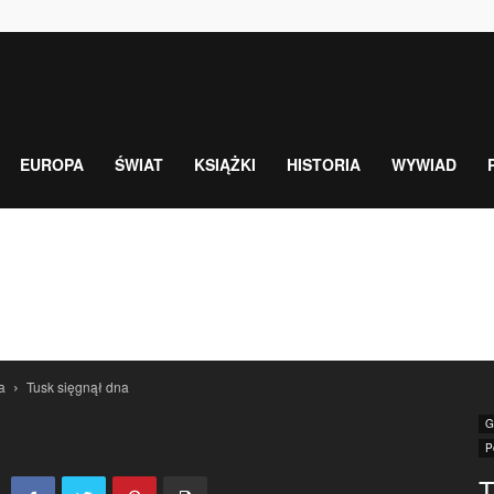
EUROPA
ŚWIAT
KSIĄŻKI
HISTORIA
WYWIAD
a
Tusk sięgnął dna
G
P
T