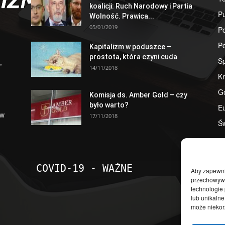
koalicji: Ruch Narodowy i Partia
Pu
Wolność. Prawica...
05/01/2019
Po
Po
Kapitalizm w poduszce –
prostota, która czyni cuda
S
,
14/11/2018
Kr
G
Komisja ds. Amber Gold – czy
było warto?
E
 w
17/11/2018
Św
COVID-19 - WAŻNE
Aby zapewnić
przechowywan
technologie
lub unikalne
może niekorz