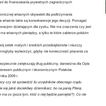
ni do finansowania prywatnych zagranicznych
omicznej własnych obywateli dla podtrzymania
 a właśnie takie są konsekwencje jego decyzji. Pomagać
racjom działającym dla zysku. Nie ma znaczenia czy jest
ma własnych pieniędzy, a tylko te które zabierze polskim
wój setek małych i średnich przedsiębiorstw i niszczy
te mogłyby wytworzyć, gdyby nie konieczność płacenia za
bezpiecznie zwiększają dług publiczny, darowizna dla Opla
 interesem publicznym i ekonomicznym Polaków.
ika 2009 r.
ęcy czy lat sprawdzić ilu urzędników obecnego rządu
 się jakiś dociekliwy dziennikarz, bo na panią Piterę,
ie ma co (poza tym, któż o niej będzie pamiętał?). Co nie