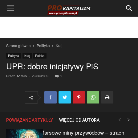
Strona główna
Polityka
Kraj
Polityka
Kraj
Polska
UPR: dobre inicjatywy PiS
Przez
-
29/06/2009
2
admin
POWIĄZANE ARTYKUŁY
WIĘCEJ OD AUTORA
Marsowe miny przywódców – strach