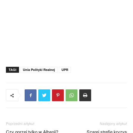
TAGI
Unia Polityki Realnej
UPR
Poprzedni artykuł
Następny artykuł
Czy gorzej tylko w Albanii?
Szarej strefie kryzys