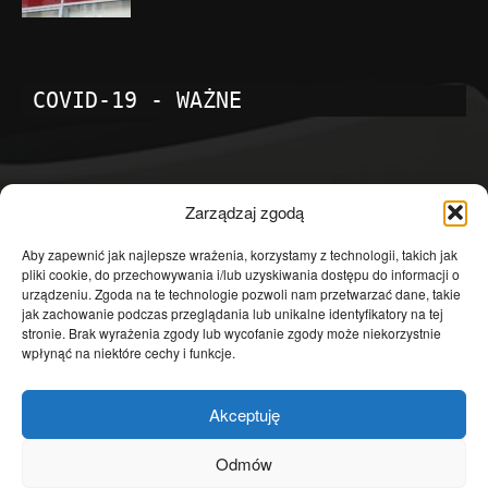
COVID-19 - WAŻNE
POPULARNE KATEGORIE
Zarządzaj zgodą
Temat dnia
4601
Aby zapewnić jak najlepsze wrażenia, korzystamy z technologii, takich jak
pliki cookie, do przechowywania i/lub uzyskiwania dostępu do informacji o
Publicystyka
4363
urządzeniu. Zgoda na te technologie pozwoli nam przetwarzać dane, takie
jak zachowanie podczas przeglądania lub unikalne identyfikatory na tej
Polityka
3639
stronie. Brak wyrażenia zgody lub wycofanie zgody może niekorzystnie
Polska
3462
wpłynąć na niektóre cechy i funkcje.
Społeczeństwo
2823
Akceptuję
Kraj
1290
Gospodarka
1230
Odmów
Europa
866