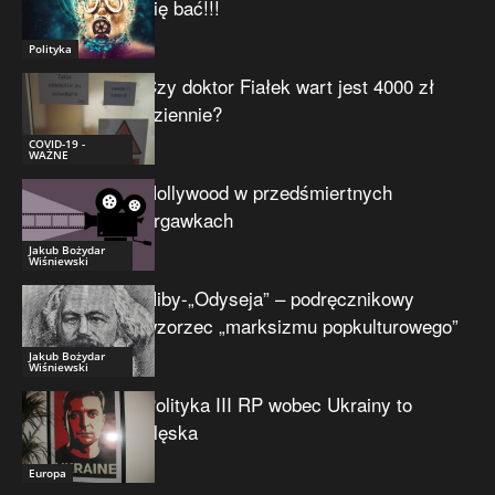
się bać!!!
Polityka
Czy doktor Fiałek wart jest 4000 zł
dziennie?
COVID-19 -
WAŻNE
Hollywood w przedśmiertnych
drgawkach
Jakub Bożydar
Wiśniewski
Niby-„Odyseja” – podręcznikowy
wzorzec „marksizmu popkulturowego”
Jakub Bożydar
Wiśniewski
Polityka III RP wobec Ukrainy to
klęska
Europa