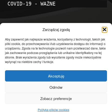
COVID-19 - WAŻNE
POPULARNE KATEGORIE
Zarządzaj zgodą
Temat dnia
4602
Aby zapewnić jak najlepsze wrażenia, korzystamy z technologii, takich jak
pliki cookie, do przechowywania i/lub uzyskiwania dostępu do informacji o
Publicystyka
4364
urządzeniu. Zgoda na te technologie pozwoli nam przetwarzać dane, takie
jak zachowanie podczas przeglądania lub unikalne identyfikatory na tej
Polityka
3640
stronie. Brak wyrażenia zgody lub wycofanie zgody może niekorzystnie
Polska
3462
wpłynąć na niektóre cechy i funkcje.
Społeczeństwo
2823
Akceptuję
Kraj
1290
Gospodarka
1230
Odmów
Europa
866
Zobacz preferencje
Świat
595
Polityka plików cookies