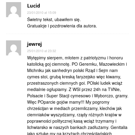
Lucid
23/01/2010 at 15:09
Świetny tekst, ubawiłem się.
Gratualcje i pozdrowienia dla autora.
jewrej
25/01/2010 at 23:32
Wytępimy sierpem, młotem z patriotyzmu i honoru
katolicką goj ciemnotę. PO Geremku, Mazowieckim i
Michniku jak sanhedryn polski Rząd i Sejm nam
cymes stoi, grubą kreską faryzejsko więc kiwamy,
przestraszonych ciemnych goi. POlski ludek wciąż
medialnie ogłupiamy. Z WSI przez 24h na TVNie,
Polsacie i Super Stacji cymesowo i Wyborczo, gramy.
Więc POparcie gojów mamy!!! My pogromy
chrześcijan w mediach przemilczamy, klechów jak
ciemniaków wyszydzamy, rządy różnych krajów w
poprawności politycznej kasą wciąż trzymamy i
lichwiarsko w naszych bankach zadłużamy. Genitalia
jako sztukę my na krzyżach chrześcijańskich