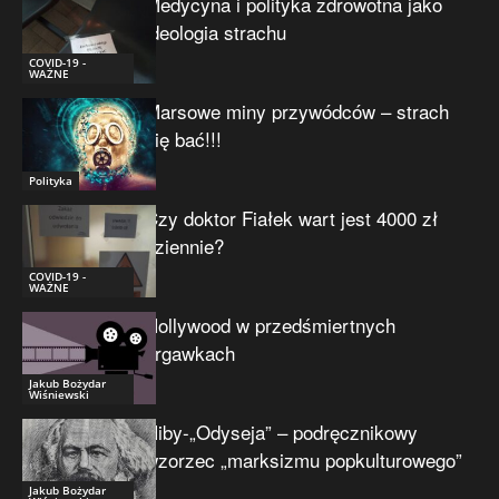
Medycyna i polityka zdrowotna jako
ideologia strachu
COVID-19 -
WAŻNE
Marsowe miny przywódców – strach
się bać!!!
Polityka
Czy doktor Fiałek wart jest 4000 zł
dziennie?
COVID-19 -
WAŻNE
Hollywood w przedśmiertnych
drgawkach
Jakub Bożydar
Wiśniewski
Niby-„Odyseja” – podręcznikowy
wzorzec „marksizmu popkulturowego”
Jakub Bożydar