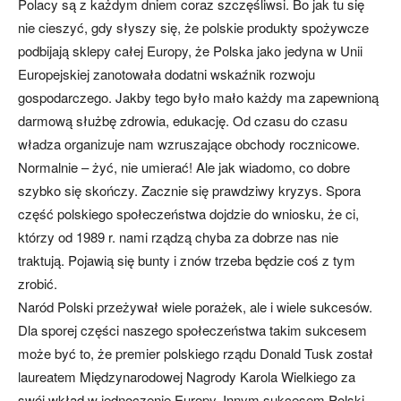
Polacy są z każdym dniem coraz szczęśliwsi. Bo jak tu się
nie cieszyć, gdy słyszy się, że polskie produkty spożywcze
podbijają sklepy całej Europy, że Polska jako jedyna w Unii
Europejskiej zanotowała dodatni wskaźnik rozwoju
gospodarczego. Jakby tego było mało każdy ma zapewnioną
darmową służbę zdrowia, edukację. Od czasu do czasu
władza organizuje nam wzruszające obchody rocznicowe.
Normalnie – żyć, nie umierać! Ale jak wiadomo, co dobre
szybko się skończy. Zacznie się prawdziwy kryzys. Spora
część polskiego społeczeństwa dojdzie do wniosku, że ci,
którzy od 1989 r. nami rządzą chyba za dobrze nas nie
traktują. Pojawią się bunty i znów trzeba będzie coś z tym
zrobić.
Naród Polski przeżywał wiele porażek, ale i wiele sukcesów.
Dla sporej części naszego społeczeństwa takim sukcesem
może być to, że premier polskiego rządu Donald Tusk został
laureatem Międzynarodowej Nagrody Karola Wielkiego za
swój wkład w jednoczenie Europy. Innym sukcesem Polski