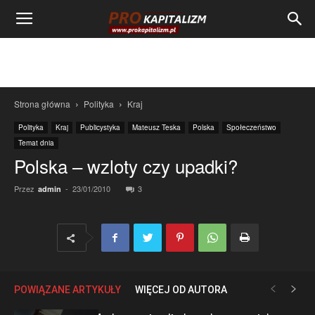
Strona główna
Polityka
Kraj
Polityka
Kraj
Publicystyka
Mateusz Teska
Polska
Społeczeństwo
Temat dnia
Polska – wzloty czy upadki?
Przez
-
23/01/2010
3
admin
POWIĄZANE ARTYKUŁY
WIĘCEJ OD AUTORA