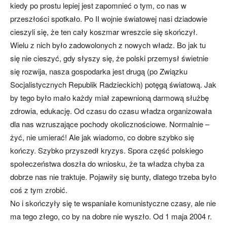
kiedy po prostu lepiej jest zapomnieć o tym, co nas w
przeszłości spotkało. Po II wojnie światowej nasi dziadowie
cieszyli się, że ten cały koszmar wreszcie się skończył.
Wielu z nich było zadowolonych z nowych władz. Bo jak tu
się nie cieszyć, gdy słyszy się, że polski przemysł świetnie
się rozwija, nasza gospodarka jest drugą (po Związku
Socjalistycznych Republik Radzieckich) potęgą światową. Jak
by tego było mało każdy miał zapewnioną darmową służbę
zdrowia, edukację. Od czasu do czasu władza organizowała
dla nas wzruszające pochody okolicznościowe. Normalnie –
żyć, nie umierać! Ale jak wiadomo, co dobre szybko się
kończy. Szybko przyszedł kryzys. Spora część polskiego
społeczeństwa doszła do wniosku, że ta władza chyba za
dobrze nas nie traktuje. Pojawiły się bunty, dlatego trzeba było
coś z tym zrobić.
No i skończyły się te wspaniałe komunistyczne czasy, ale nie
ma tego złego, co by na dobre nie wyszło. Od 1 maja 2004 r.