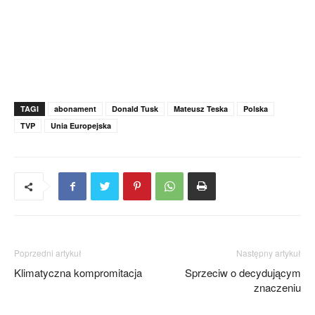
TAGI
abonament
Donald Tusk
Mateusz Teska
Polska
TVP
Unia Europejska
Poprzedni artykuł
Następny artykuł
Klimatyczna kompromitacja
Sprzeciw o decydującym
znaczeniu