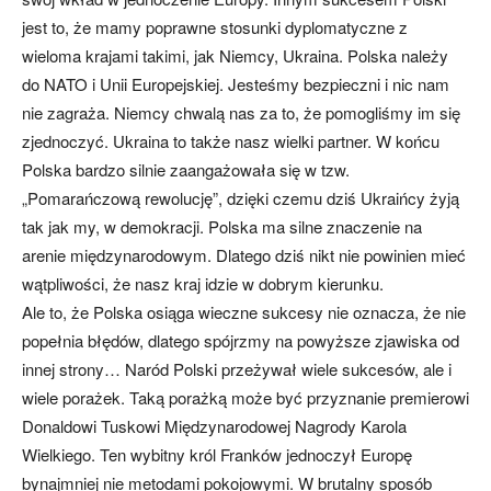
jest to, że mamy poprawne stosunki dyplomatyczne z
wieloma krajami takimi, jak Niemcy, Ukraina. Polska należy
do NATO i Unii Europejskiej. Jesteśmy bezpieczni i nic nam
nie zagraża. Niemcy chwalą nas za to, że pomogliśmy im się
zjednoczyć. Ukraina to także nasz wielki partner. W końcu
Polska bardzo silnie zaangażowała się w tzw.
„Pomarańczową rewolucję”, dzięki czemu dziś Ukraińcy żyją
tak jak my, w demokracji. Polska ma silne znaczenie na
arenie międzynarodowym. Dlatego dziś nikt nie powinien mieć
wątpliwości, że nasz kraj idzie w dobrym kierunku.
Ale to, że Polska osiąga wieczne sukcesy nie oznacza, że nie
popełnia błędów, dlatego spójrzmy na powyższe zjawiska od
innej strony… Naród Polski przeżywał wiele sukcesów, ale i
wiele porażek. Taką porażką może być przyznanie premierowi
Donaldowi Tuskowi Międzynarodowej Nagrody Karola
Wielkiego. Ten wybitny król Franków jednoczył Europę
bynajmniej nie metodami pokojowymi. W brutalny sposób