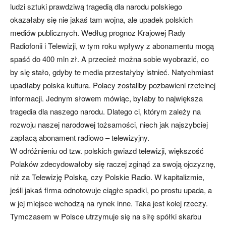
ludzi sztuki prawdziwą tragedią dla narodu polskiego
okazałaby się nie jakaś tam wojna, ale upadek polskich
mediów publicznych. Według prognoz Krajowej Rady
Radiofonii i Telewizji, w tym roku wpływy z abonamentu mogą
spaść do 400 mln zł. A przecież można sobie wyobrazić, co
by się stało, gdyby te media przestałyby istnieć. Natychmiast
upadłaby polska kultura. Polacy zostaliby pozbawieni rzetelnej
informacji. Jednym słowem mówiąc, byłaby to największa
tragedia dla naszego narodu. Dlatego ci, którym zależy na
rozwoju naszej narodowej tożsamości, niech jak najszybciej
zapłacą abonament radiowo – telewizyjny.
W odróżnieniu od tzw. polskich gwiazd telewizji, większość
Polaków zdecydowałoby się raczej zginąć za swoją ojczyznę,
niż za Telewizję Polską, czy Polskie Radio. W kapitalizmie,
jeśli jakaś firma odnotowuje ciągłe spadki, po prostu upada, a
w jej miejsce wchodzą na rynek inne. Taka jest kolej rzeczy.
Tymczasem w Polsce utrzymuje się na siłę spółki skarbu