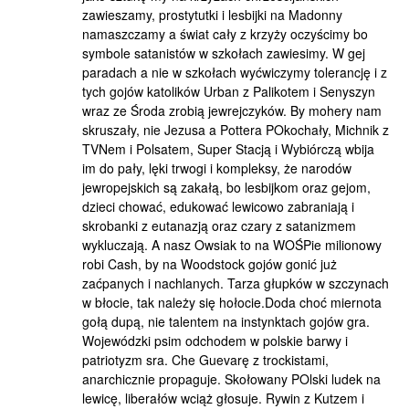
zawieszamy, prostytutki i lesbijki na Madonny
namaszczamy a świat cały z krzyży oczyścimy bo
symbole satanistów w szkołach zawiesimy. W gej
paradach a nie w szkołach wyćwiczymy tolerancję i z
tych gojów katolików Urban z Palikotem i Senyszyn
wraz ze Środa zrobią jewrejczyków. By mohery nam
skruszały, nie Jezusa a Pottera POkochały, Michnik z
TVNem i Polsatem, Super Stacją i Wybiórczą wbija
im do pały, lęki trwogi i kompleksy, że narodów
jewropejskich są zakałą, bo lesbijkom oraz gejom,
dzieci chować, edukować lewicowo zabraniają i
skrobanki z eutanazją oraz czary z satanizmem
wykluczają. A nasz Owsiak to na WOŚPie milionowy
robi Cash, by na Woodstock gojów gonić już
zaćpanych i nachlanych. Tarza głupków w szczynach
w błocie, tak należy się hołocie.Doda choć miernota
gołą dupą, nie talentem na instynktach gojów gra.
Wojewódzki psim odchodem w polskie barwy i
patriotyzm sra. Che Guevarę z trockistami,
anarchicznie propaguje. Skołowany POlski ludek na
lewicę, liberałów wciąż głosuje. Rywin z Kutzem i