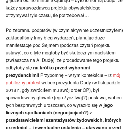
ględziła ok. 40 minut! Skądinąd – było to normą dotąd, że
każdy sprawozdawca projektu obywatelskiego
otrzymywał tyle czasu, ile potrzebował…
Po zebraniu podpisów (w czym aktywnie uczestniczyłem)
zakładaliśmy inny bieg wydarzeń, planując duże
manifestacje pod Sejmem (podczas czytań projektu
ustawy), co o tyle mogłoby być skutecznym naciskiem
(zwłaszcza na A. Dudę), że procedowanie tego projektu
odbyłoby się
na krótko przed wyborami
prezydenckimi!
Przypomnę – w tym kontekście – iż
mój
publiczny protest
wobec prezydenta Dudy (w listopadzie
2018 r., gdy zwróciłem mu swój order OP), był
spowodowany głównie jego życzliwą(?) postawą, wobec
tych bezprawnych uroszczeń, co wyraziło się w
jego
licznych spotkaniach (negocjacjach?) z
przedstawicielami szantażystów żydowskich, których
przedmiot – i ewentualne ustalenia – ukrywano przed