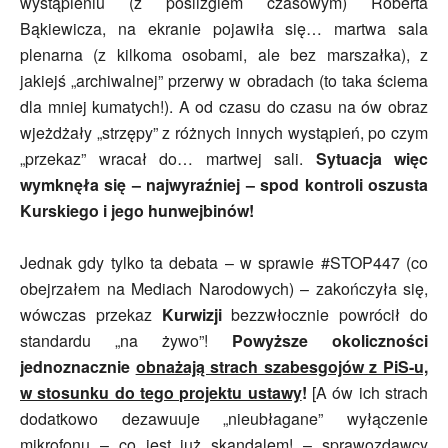
wystąpieniu (z poślizgiem czasowym) Roberta
Bąkiewicza, na ekranie pojawiła się… martwa sala
plenarna (z kilkoma osobami, ale bez marszałka), z
jakiejś „archiwalnej” przerwy w obradach (to taka ściema
dla mniej kumatych!). A od czasu do czasu na ów obraz
wjeżdżały „strzępy” z różnych innych wystąpień, po czym
„przekaz” wracał do… martwej sali.
Sytuacja więc
wymknęła się – najwyraźniej – spod kontroli oszusta
Kurskiego i jego hunwejbinów!
Jednak gdy tylko ta debata – w sprawie #STOP447 (co
obejrzałem na Mediach Narodowych) – zakończyła się,
wówczas przekaz
Kurwizji
bezzwłocznie powrócił do
standardu „na żywo”!
Powyższe okoliczności
jednoznacznie
obnażają strach szabesgojów z PiS-u,
w stosunku do tego projektu ustawy
!
[A ów ich strach
dodatkowo dezawuuje „nieubłagane” wyłączenie
mikrofonu – co jest już skandalem! – sprawozdawcy