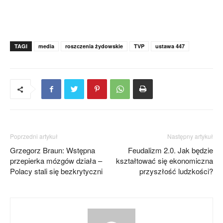
TAGI
media
roszczenia żydowskie
TVP
ustawa 447
Poprzedni artykuł
Następny artykuł
Grzegorz Braun: Wstępna
Feudalizm 2.0. Jak będzie
przepierka mózgów działa –
kształtować się ekonomiczna
Polacy stali się bezkrytyczni
przyszłość ludzkości?