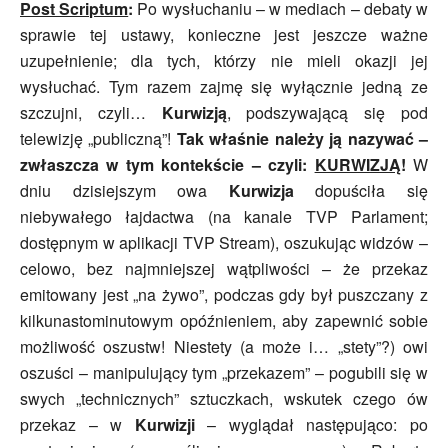
Post Scriptum
:
Po wysłuchaniu – w mediach – debaty w
sprawie tej ustawy, konieczne jest jeszcze ważne
uzupełnienie; dla tych, którzy nie mieli okazji jej
wysłuchać. Tym razem zajmę się wyłącznie jedną ze
szczujni, czyli…
Kurwizją
, podszywającą się pod
telewizję „publiczną”!
Tak właśnie należy ją nazywać –
zwłaszcza w tym kontekście – czyli:
KURWIZJĄ
!
W
dniu dzisiejszym owa
Kurwizja
dopuściła się
niebywałego łajdactwa (na kanale TVP Parlament;
dostępnym w aplikacji TVP Stream), oszukując widzów –
celowo, bez najmniejszej wątpliwości – że przekaz
emitowany jest „na żywo”, podczas gdy był puszczany z
kilkunastominutowym opóźnieniem, aby zapewnić sobie
możliwość oszustw! Niestety (a może i… „stety”?) owi
oszuści – manipulujący tym „przekazem” – pogubili się w
swych „technicznych” sztuczkach, wskutek czego ów
przekaz – w
Kurwizji
– wyglądał następująco: po