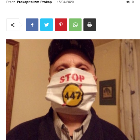
Przez
-
15/04/2020
0
Prokapitalizm Prokap