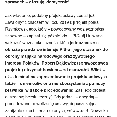
sprawach – głosują identycznie
!
Jak wiadomo, podobny projekt ustawy został już
„uwalony” cichaczem w lipcu 2019 r. [Projekt posła
Rzymkowskiego, który – powodowany wdzięcznością
zapewne – zapisał się później do… PiS-u!] I tu warto
wskazać ważną okoliczność, która
jednoznacznie
obnaża
prawdziwe intencje PiS-u i jego stosunek do
obrony majątku narodowego
oraz żywotnego
interesu Polaków. Robert Bąkiewicz (sprawozdawca
projektu) otrzymał bowiem – od marszałek Witek –
aż… 5 minut na zaprezentowanie projektu ustawy, a
także – uniemożliwiono mu skorzystania z pomocy
prawnika, w trakcie procedowania!
[Zaś jego protest
okazał się bezskuteczny.] Gdy jednak – onegdaj –
procedowano nowelizację ustawy, dopuszczającą
zabijanie dzieci nienarodzonych, wówczas B. Nowacka