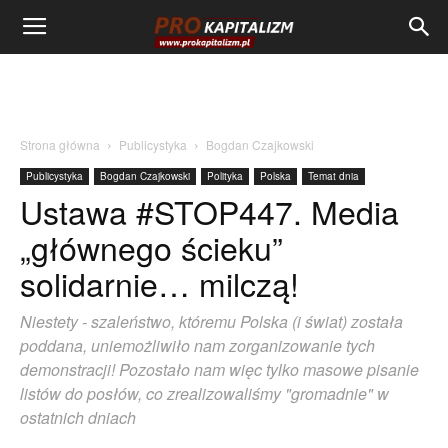
Strona główna
Publicystyka
Bogdan Czajkowski
Publicystyka
Bogdan Czajkowski
Polityka
Polska
Temat dnia
Ustawa #STOP447. Media
„głównego ścieku”
solidarnie… milczą!
Niestety - szaleństwo, któremu Polska (i świat) została
poddana, uniemożliwiło nam zorganizowanie tych
demonstracji! Pozostało nam więc tylko masowe pisanie
listów do posłów, co zrealizowaliśmy "gromadnie" w
ostatnich dniach