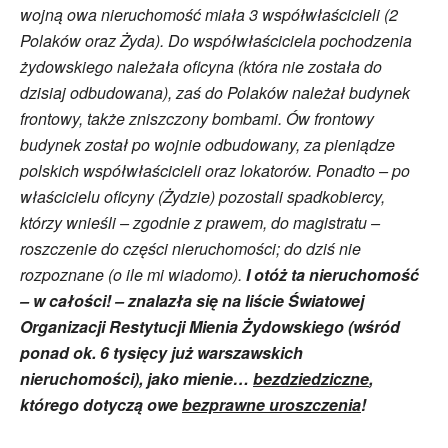
wojną owa nieruchomość miała 3 współwłaścicieli (2
Polaków oraz Żyda). Do współwłaściciela pochodzenia
żydowskiego należała oficyna (która nie została do
dzisiaj odbudowana), zaś do Polaków należał budynek
frontowy, także zniszczony bombami. Ów frontowy
budynek został po wojnie odbudowany, za pieniądze
polskich współwłaścicieli oraz lokatorów. Ponadto – po
właścicielu oficyny (Żydzie) pozostali spadkobiercy,
którzy wnieśli – zgodnie z prawem, do magistratu –
roszczenie do części nieruchomości; do dziś nie
rozpoznane (o ile mi wiadomo).
I otóż ta nieruchomość
– w całości! – znalazła się na liście Światowej
Organizacji Restytucji Mienia Żydowskiego (wśród
ponad ok. 6 tysięcy już warszawskich
nieruchomości), jako mienie…
bezdziedziczne
,
którego dotyczą owe
bezprawne uroszczenia
!