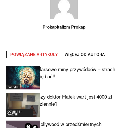
Prokapitalizm Prokap
POWIĄZANE ARTYKUŁY
WIĘCEJ OD AUTORA
Marsowe miny przywódców – strach
się bać!!!
Polityka
Czy doktor Fiałek wart jest 4000 zł
dziennie?
COVID-19 -
WAŻNE
Hollywood w przedśmiertnych