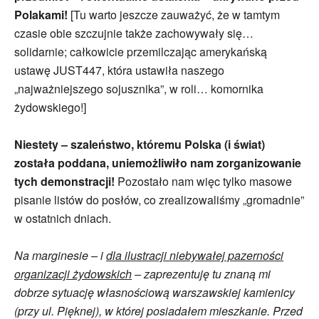
Polakami!
[Tu warto jeszcze zauważyć, że w tamtym
czasie obie szczujnie także zachowywały się…
solidarnie; całkowicie przemilczając amerykańską
ustawę JUST447, która ustawiła naszego
„najważniejszego sojusznika”, w roli… komornika
żydowskiego!]
Niestety – szaleństwo, któremu Polska (i świat)
została poddana, uniemożliwiło nam zorganizowanie
tych demonstracji!
Pozostało nam więc tylko masowe
pisanie listów do posłów, co zrealizowaliśmy „gromadnie”
w ostatnich dniach.
Na marginesie – i
dla ilustracji niebywałej pazerności
organizacji żydowskich
– zaprezentuję tu znaną mi
dobrze sytuację własnościową warszawskiej kamienicy
(przy ul. Pięknej), w której posiadałem mieszkanie. Przed