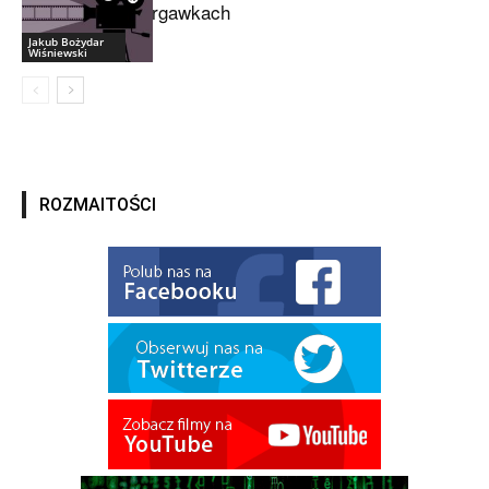
drgawkach
Jakub Bożydar
Wiśniewski
ROZMAITOŚCI