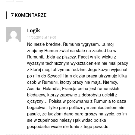
7 KOMENTARZE
Logik
11/05/2018 at 19:00
No niezle brednie. Rumunia tygrysem…a moj
znajomy Rumun zwial na stale na zachod bo w
Rumunii…bida az piszczy. Facet w sile wieku z
wyzszym technicznym wyksztalceniem nie mial pracy
z ktorej mogl utrzymac rodzine. Jego kuzyn wyjechal
po nim do Szwecji i tam ciezka praca utrzymuje kilka
osob w Rumunii, ktorzy pracy nie maja. Niemcy,
Austria, Holandia, Francja pelna jest rumunskich
biedakow, ktorzy zapewne z dobrobytu uciekli z
ojczyzny… Polska w porownaniu z Rumunia to oaza
bogactwa. Tylko paru politcznym amnipulantom nie
pasuje, ze ludziom dano pare groszy na zycie, co im
sie w zupelnosci nalezy i jak widac polska
gospodarka wcale nie tonie z tego powodu.