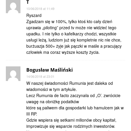
T
10/06/2018 at 11:49
Ryszard
Zgadzam się w 100%, tylko ktoś kto cały dzień
uprawia „piloting” przed tv może nie widzieć tego
upadku. I nie tylko o kafelkarzy chodzi, wszystkie
usługi leżą, ludziom już się kompletnie nic nie chce,
burżuazja 500+ żyje jak pączki w maśle a pracujący
człowiek ma coraz wyższe koszty życia.
Bogusław Maśliński
14/06/2018 at 23:01
W naszej świadomości Rumunia jest daleka od
wiadomości w tym artykule.
Lecz Rumunia de facto zaczynała od „O’. zwrócicie
uwagę na obniżkę podatków
które są paliwem dla gospodarki lub hamulcem jak w
III RP.
Gdzie wspiera się setkami milionów obcy kapitał,
improwizuje się wsparcie rodzimych inwestorów.