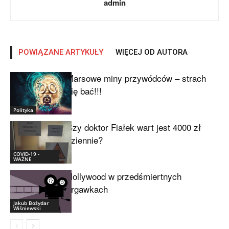
admin
POWIĄZANE ARTYKUŁY
WIĘCEJ OD AUTORA
Marsowe miny przywódców – strach
się bać!!!
Polityka
Czy doktor Fiałek wart jest 4000 zł
dziennie?
COVID-19 -
WAŻNE
Hollywood w przedśmiertnych
drgawkach
Jakub Bożydar
Wiśniewski