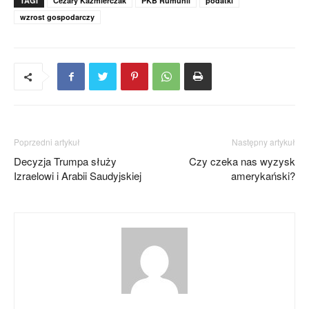
TAGI
Cezary Kaźmierczak
PKB Rumunii
podatki
wzrost gospodarczy
Poprzedni artykuł
Następny artykuł
Decyzja Trumpa służy
Czy czeka nas wyzysk
Izraelowi i Arabii Saudyjskiej
amerykański?