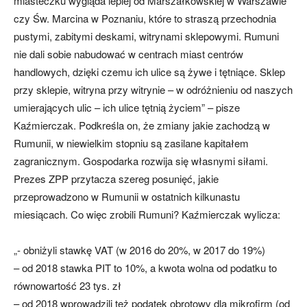
miasteczku wygląda lepiej od Marszałkowskiej w Warszawie
czy Św. Marcina w Poznaniu, które to straszą przechodnia
pustymi, zabitymi deskami, witrynami sklepowymi. Rumuni
nie dali sobie nabudować w centrach miast centrów
handlowych, dzięki czemu ich ulice są żywe i tętniące. Sklep
przy sklepie, witryna przy witrynie – w odróżnieniu od naszych
umierających ulic – ich ulice tętnią życiem” – pisze
Kaźmierczak. Podkreśla on, że zmiany jakie zachodzą w
Rumunii, w niewielkim stopniu są zasilane kapitałem
zagranicznym. Gospodarka rozwija się własnymi siłami.
Prezes ZPP przytacza szereg posunięć, jakie
przeprowadzono w Rumunii w ostatnich kilkunastu
miesiącach. Co więc zrobili Rumuni? Kaźmierczak wylicza:
„- obniżyli stawkę VAT (w 2016 do 20%, w 2017 do 19%)
– od 2018 stawka PIT to 10%, a kwota wolna od podatku to
równowartość 23 tys. zł
– od 2018 wprowadzili też podatek obrotowy dla mikrofirm (od