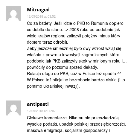
Mitnaged
12/05/2018 at 03:52
Co za bzdety. Jeśli idzie o PKB to Rumunia dopiero
co dobiła do stanu…z 2008 roku bo podobnie jak
wiele krajów regionu zaliczyli potężny minus który
dopiero teraz odrobili.
Żeby jeszcze śmieszniej było owy wzrost wziął się
właśnie z powrotu inwestycji zagranicznych które
podobnie jak PKB zaliczyły skok w minionym roku i…
powróciły do poziomu sprzed dekady.
Relacja długu do PKB, cóż w Polsce też spadła ^^
W Polsce też oficjalne bezrobocie bardzo niskie (i to
pomimo ukraińskiej inwazji).
antipasti
12/05/2018 at 06:07
Ciekawe komentarze. Nikomu nie przeszkadzają
wysokie podatki, upadek polskiej przedsiębiorczości,
masowa emigracja, socjalizm gospodarczy i