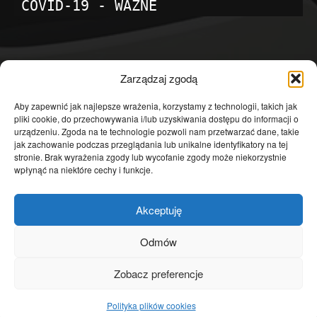
COVID-19 - WAŻNE
POPULARNE KATEGORIE
Zarządzaj zgodą
Temat dnia
4601
Aby zapewnić jak najlepsze wrażenia, korzystamy z technologii, takich jak
pliki cookie, do przechowywania i/lub uzyskiwania dostępu do informacji o
Publicystyka
4363
urządzeniu. Zgoda na te technologie pozwoli nam przetwarzać dane, takie
jak zachowanie podczas przeglądania lub unikalne identyfikatory na tej
Polityka
3639
stronie. Brak wyrażenia zgody lub wycofanie zgody może niekorzystnie
Polska
3462
wpłynąć na niektóre cechy i funkcje.
Społeczeństwo
2823
Akceptuję
Kraj
1290
Gospodarka
1230
Odmów
Europa
866
Zobacz preferencje
Świat
595
Polityka plików cookies