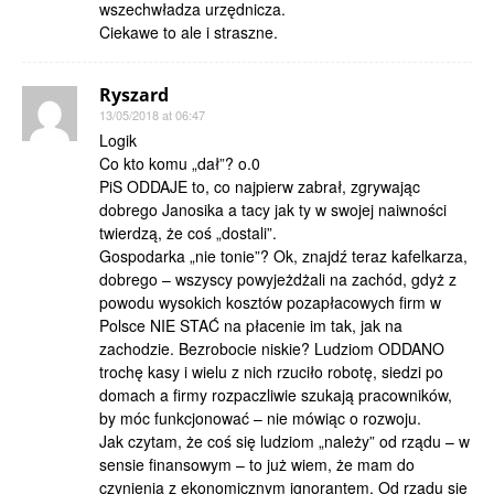
wszechwładza urzędnicza.
Ciekawe to ale i straszne.
Ryszard
13/05/2018 at 06:47
Logik
Co kto komu „dał”? o.0
PiS ODDAJE to, co najpierw zabrał, zgrywając
dobrego Janosika a tacy jak ty w swojej naiwności
twierdzą, że coś „dostali”.
Gospodarka „nie tonie”? Ok, znajdź teraz kafelkarza,
dobrego – wszyscy powyjeżdżali na zachód, gdyż z
powodu wysokich kosztów pozapłacowych firm w
Polsce NIE STAĆ na płacenie im tak, jak na
zachodzie. Bezrobocie niskie? Ludziom ODDANO
trochę kasy i wielu z nich rzuciło robotę, siedzi po
domach a firmy rozpaczliwie szukają pracowników,
by móc funkcjonować – nie mówiąc o rozwoju.
Jak czytam, że coś się ludziom „należy” od rządu – w
sensie finansowym – to już wiem, że mam do
czynienia z ekonomicznym ignorantem. Od rządu się