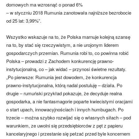
domowych ma wzrosnąć o ponad 6%
– w styczniu 2018 Rumunia zanotowała najniższe bezrobocie
od 25 lat: 3,99%”.
Wszystko wskazuje na to, że Polska marnuje kolejną szansę
na to, by stać się rzeczywistym, a nie urojonym liderem
gospodarczych przemian. Rumunia robi to, co powinna robić
Polska – prowadzi z Zachodem konkurencję prawno-
instytucjonalną, co – jak widać – przynosi świetne rezultaty.
„Po pierwsze: Rumunia jest dowodem, że konkurencja
prawno-instytucjonalna, którą nadal postuluję – działa. Po
drugie – rumuński przykład pokazuje, że decyduje realna
gospodarka, a nie fantasmagorie poparte kwiecistymi oracjami
o start upach, innowacyjnościach i innych humbugach. Po
trzecie – można szybko rozwijać się o własnych siłach – pod
warunkiem, ze uwolni się przedsiębiorców z pęt z papieru
kancelaryjnego i przestanie się pełzać przed byle koncernem