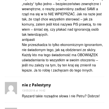
„należy” tylko jedno – bezpieczeństwo zewnętrzne i
wewnętrzne, o resztę powinniśmy zadbać SAMI a
rząd ma się w to NIE WPIEPRZAĆ. Jak na razie jest
tak, że rząd chce wszystkim sterować – jak za
komuny, zatem jeśli ktoś nazywa PiS prawicą, to nie
wiem – śmiać się, czy płakać nad ignorancją osób
tak twierdzących.
antipasti
Nie przeszkadza to tylko ekonomicznym ignorantom,
nie świadomym tego, jak są obdzierani ze skóry.
Każdy kto ma tego świadomość ma OBOWIĄZEK
uświadamiania to wszystkim w swoim otoczeniu –
jeśli mu zależy na tym, by ten kraj się zmienił na
lepsze. Ja to robię i zachęcam do tego innych.
nie z Palestyny
13/05/2018 at 14:42
Ryszard takie rozsądne słowa i nie Petru? Dobrze!