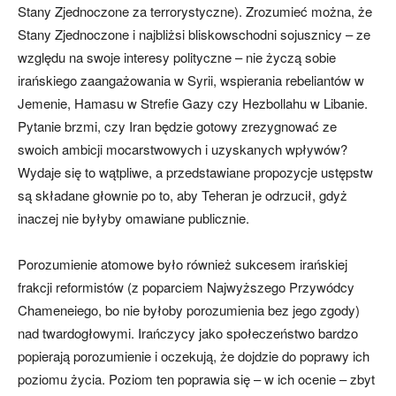
Stany Zjednoczone za terrorystyczne). Zrozumieć można, że
Stany Zjednoczone i najbliżsi bliskowschodni sojusznicy – ze
względu na swoje interesy polityczne – nie życzą sobie
irańskiego zaangażowania w Syrii, wspierania rebeliantów w
Jemenie, Hamasu w Strefie Gazy czy Hezbollahu w Libanie.
Pytanie brzmi, czy Iran będzie gotowy zrezygnować ze
swoich ambicji mocarstwowych i uzyskanych wpływów?
Wydaje się to wątpliwe, a przedstawiane propozycje ustępstw
są składane głownie po to, aby Teheran je odrzucił, gdyż
inaczej nie byłyby omawiane publicznie.
Porozumienie atomowe było również sukcesem irańskiej
frakcji reformistów (z poparciem Najwyższego Przywódcy
Chameneiego, bo nie byłoby porozumienia bez jego zgody)
nad twardogłowymi. Irańczycy jako społeczeństwo bardzo
popierają porozumienie i oczekują, że dojdzie do poprawy ich
poziomu życia. Poziom ten poprawia się – w ich ocenie – zbyt