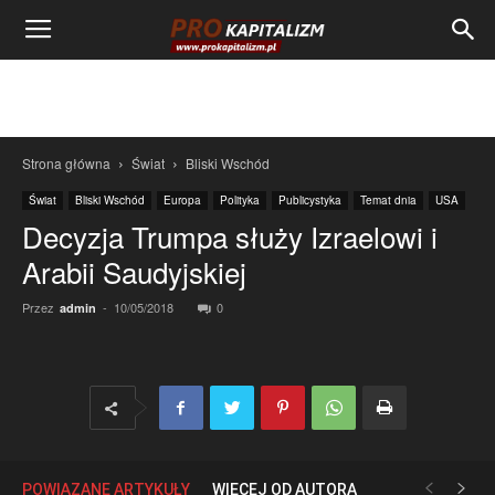
Strona główna
Świat
Bliski Wschód
Świat
Bliski Wschód
Europa
Polityka
Publicystyka
Temat dnia
USA
Decyzja Trumpa służy Izraelowi i
Arabii Saudyjskiej
Przez
-
10/05/2018
0
admin
POWIĄZANE ARTYKUŁY
WIĘCEJ OD AUTORA