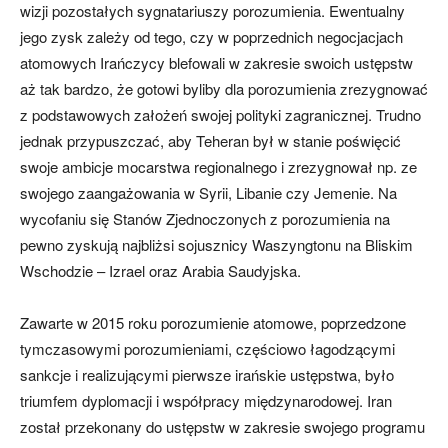
wizji pozostałych sygnatariuszy porozumienia. Ewentualny
jego zysk zależy od tego, czy w poprzednich negocjacjach
atomowych Irańczycy blefowali w zakresie swoich ustępstw
aż tak bardzo, że gotowi byliby dla porozumienia zrezygnować
z podstawowych założeń swojej polityki zagranicznej. Trudno
jednak przypuszczać, aby Teheran był w stanie poświęcić
swoje ambicje mocarstwa regionalnego i zrezygnował np. ze
swojego zaangażowania w Syrii, Libanie czy Jemenie. Na
wycofaniu się Stanów Zjednoczonych z porozumienia na
pewno zyskują najbliżsi sojusznicy Waszyngtonu na Bliskim
Wschodzie – Izrael oraz Arabia Saudyjska.
Zawarte w 2015 roku porozumienie atomowe, poprzedzone
tymczasowymi porozumieniami, częściowo łagodzącymi
sankcje i realizującymi pierwsze irańskie ustępstwa, było
triumfem dyplomacji i współpracy międzynarodowej. Iran
został przekonany do ustępstw w zakresie swojego programu