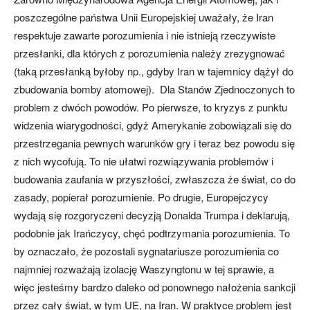
poszczególne państwa Unii Europejskiej uważały, że Iran
respektuje zawarte porozumienia i nie istnieją rzeczywiste
przesłanki, dla których z porozumienia należy zrezygnować
(taką przesłanką byłoby np., gdyby Iran w tajemnicy dążył do
zbudowania bomby atomowej). Dla Stanów Zjednoczonych to
problem z dwóch powodów. Po pierwsze, to kryzys z punktu
widzenia wiarygodności, gdyż Amerykanie zobowiązali się do
przestrzegania pewnych warunków gry i teraz bez powodu się
z nich wycofują. To nie ułatwi rozwiązywania problemów i
budowania zaufania w przyszłości, zwłaszcza że świat, co do
zasady, popierał porozumienie. Po drugie, Europejczycy
wydają się rozgoryczeni decyzją Donalda Trumpa i deklarują,
podobnie jak Irańczycy, chęć podtrzymania porozumienia. To
by oznaczało, że pozostali sygnatariusze porozumienia co
najmniej rozważają izolację Waszyngtonu w tej sprawie, a
więc jesteśmy bardzo daleko od ponownego nałożenia sankcji
przez cały świat, w tym UE, na Iran. W praktyce problem jest