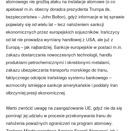
atomowego nie groźbą ataku na instalacje atomowe (o co
apelował m.in. obecny doradca prezydenta Trumpa ds.
bezpieczeństwa – John Bolton), gdyż informacje w tej sprawie
pojawiały się od wielu lat – lecz nałożeniem sankcji
ekonomicznych przez europejskich sojuszników. Irańczycy
od lat nie prowadza wymiany handlowej z USA, ale już z
Europą – jak najbardziej. Sankcje europejskie w postaci m.in.
zakazu dostarczania nowoczesnych technologii, handlu
produktami petrochemicznymi i określonymi metalami,
zakazu ubezpieczania transportu morskiego do Iranu,
faktycznego odcięcie irańskiego systemu bankowego –
wzmocniły istniejące sankcje amerykańskie i poddały Iran
olbrzymiej presji ekonomicznej.
Warto zwrócić uwagę na zaangażowanie UE, gdyż nie da się
pominąć jej udziału w procesie przekonywania Iranu do
nałożenia poważnych ograniczeń na program atomowy.
Zarówno Międzynarodowa Agencja Energii Atomowej, jak i