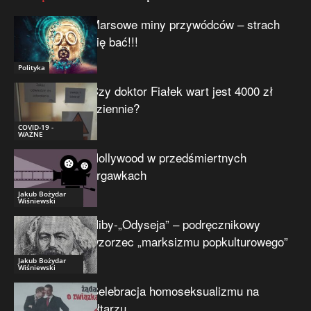
Marsowe miny przywódców – strach
się bać!!!
Polityka
Czy doktor Fiałek wart jest 4000 zł
dziennie?
COVID-19 -
WAŻNE
Hollywood w przedśmiertnych
drgawkach
Jakub Bożydar
Wiśniewski
Niby-„Odyseja” – podręcznikowy
wzorzec „marksizmu popkulturowego”
Jakub Bożydar
Wiśniewski
Celebracja homoseksualizmu na
ołtarzu