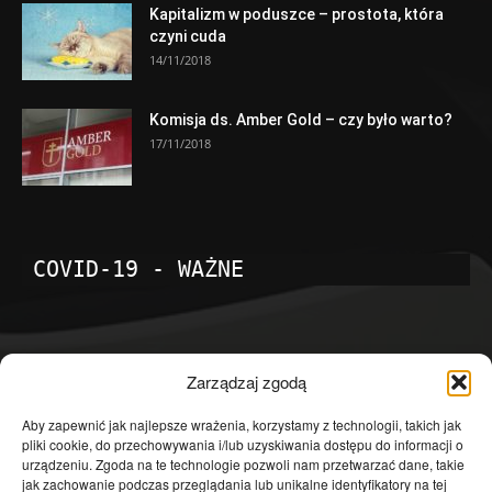
Kapitalizm w poduszce – prostota, która
czyni cuda
14/11/2018
Komisja ds. Amber Gold – czy było warto?
17/11/2018
COVID-19 - WAŻNE
POPULARNE KATEGORIE
Zarządzaj zgodą
Temat dnia
4601
Aby zapewnić jak najlepsze wrażenia, korzystamy z technologii, takich jak
pliki cookie, do przechowywania i/lub uzyskiwania dostępu do informacji o
Publicystyka
4363
urządzeniu. Zgoda na te technologie pozwoli nam przetwarzać dane, takie
jak zachowanie podczas przeglądania lub unikalne identyfikatory na tej
Polityka
3639