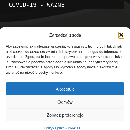
COVID-19 - WAŻNE
POPULARNE KATEGORIE
Zarządzaj zgodą
Temat dnia
4601
Aby zapewnić jak najlepsze wrażenia, korzystamy z technologii, takich jak
pliki cookie, do przechowywania i/lub uzyskiwania dostępu do informacji o
Publicystyka
4363
urządzeniu. Zgoda na te technologie pozwoli nam przetwarzać dane, takie
jak zachowanie podczas przeglądania lub unikalne identyfikatory na tej
Polityka
3639
stronie. Brak wyrażenia zgody lub wycofanie zgody może niekorzystnie
Polska
3462
wpłynąć na niektóre cechy i funkcje.
Społeczeństwo
2823
Akceptuję
Kraj
1290
Gospodarka
1230
Odmów
Europa
866
Zobacz preferencje
Świat
595
Polityka plików cookies