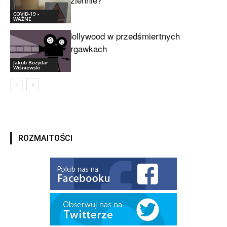
COVID-19 -
WAŻNE
Hollywood w przedśmiertnych
drgawkach
Jakub Bożydar
Wiśniewski
ROZMAITOŚCI