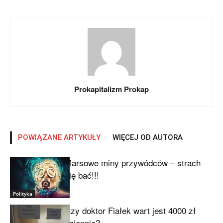
Prokapitalizm Prokap
POWIĄZANE ARTYKUŁY
WIĘCEJ OD AUTORA
Marsowe miny przywódców – strach
się bać!!!
Polityka
Czy doktor Fiałek wart jest 4000 zł
dziennie?