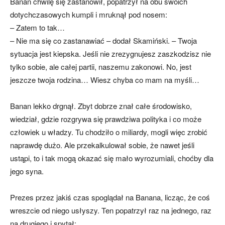
Banan chwilę się zastanowił, popatrzył na obu swoich
dotychczasowych kumpli i mruknął pod nosem:
– Zatem to tak…
– Nie ma się co zastanawiać – dodał Skamiński. – Twoja
sytuacja jest kiepska. Jeśli nie zrezygnujesz zaszkodzisz nie
tylko sobie, ale całej partii, naszemu zakonowi. No, jest
jeszcze twoja rodzina… Wiesz chyba co mam na myśli…
Banan lekko drgnął. Zbyt dobrze znał całe środowisko,
wiedział, gdzie rozgrywa się prawdziwa polityka i co może
człowiek u władzy. Tu chodziło o miliardy, mogli więc zrobić
naprawdę dużo. Ale przekalkulował sobie, że nawet jeśli
ustąpi, to i tak mogą okazać się mało wyrozumiali, choćby dla
jego syna.
Prezes przez jakiś czas spoglądał na Banana, licząc, że coś
wreszcie od niego usłyszy. Ten popatrzył raz na jednego, raz
na drugiego i spytał: