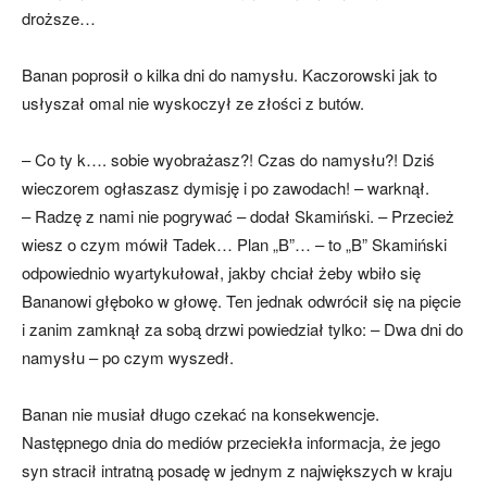
droższe…
Banan poprosił o kilka dni do namysłu. Kaczorowski jak to
usłyszał omal nie wyskoczył ze złości z butów.
– Co ty k…. sobie wyobrażasz?! Czas do namysłu?! Dziś
wieczorem ogłaszasz dymisję i po zawodach! – warknął.
– Radzę z nami nie pogrywać – dodał Skamiński. – Przecież
wiesz o czym mówił Tadek… Plan „B”… – to „B” Skamiński
odpowiednio wyartykułował, jakby chciał żeby wbiło się
Bananowi głęboko w głowę. Ten jednak odwrócił się na pięcie
i zanim zamknął za sobą drzwi powiedział tylko: – Dwa dni do
namysłu – po czym wyszedł.
Banan nie musiał długo czekać na konsekwencje.
Następnego dnia do mediów przeciekła informacja, że jego
syn stracił intratną posadę w jednym z największych w kraju