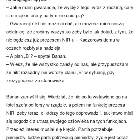
– Jakie mam gwarancje, że wyjdę z tego, wraz z rodziną, cały
i że moje interesy na tym nie ucierpią?
– Gwarancji nikt nie może ci dać, ale możesz mieć naszą
obietnicę, że zrobimy wszystko żeby było jak dotąd, z tym, że
nie będziesz już prezesem NIR-u – Kaczorowskiemu w
oczach rozbłysła nadzieja.
– A plan „B”? – spytał Banan.
– Wiesz, że nie wszystko zależy od nas, ale przypuszczam,
że nikt rozsądny nie wdroży planu „B” w sytuacji, gdy
zrezygnujesz ze stanowiska.
Banan zamyślił się. Wiedział, że nie po to wstawiono go na
fotel szefa od forsy w rządzie, a potem na funkcję prezesa
NIR, żeby teraz, ci którzy do tego doprowadzili, tak łatwo mieli
się pogodzić z utratą swojego człowieka na tych funkcjach.
Przecież interes musiał się kręcić. Partia potrzebuje
pieniędzy, ludzie partii potrzebują pieniędzy, życie jest coraz