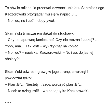
Tę chwilę milczenia przerwał dzwonek telefonu Skamińskiego.
Kaczorowski przyglądał mu się w napięciu…
– No i co, no i co? – dopytywał.
Skamiński tymczasem dukał do słuchawki:
– Czy to naprawdę konieczne? Czy nie można inaczej? …
Yyyy, aha… Tak jest! – wykrzyknął na koniec.
– No i co? – naciskał Kaczorowski. – No i co, do jasnej
cholery?!
Skamiński odwrócił głowę w jego stronę, cmoknął i
powiedział tylko:
– Plan „B”… Niestety, trzeba wdrożyć plan „B”…
– Niech to szlag trafi! – wrzasnął tylko Kaczorowski.
* * *