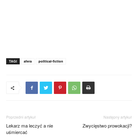
TAGI
afera
political-fiction
Poprzedni artykuł
Następny artykuł
Lekarz ma leczyć a nie
Zwycięstwo prowokacji?
uśmiercać