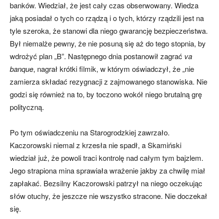
banków. Wiedział, że jest cały czas obserwowany. Wiedza
jaką posiadał o tych co rządzą i o tych, którzy rządzili jest na
tyle szeroka, że stanowi dla niego gwarancję bezpieczeństwa.
Był niemalże pewny, że nie posuną się aż do tego stopnia, by
wdrożyć plan „B”. Następnego dnia postanowił zagrać
va
banque
, nagrał krótki filmik, w którym oświadczył, że „nie
zamierza składać rezygnacji z zajmowanego stanowiska. Nie
godzi się również na to, by toczono wokół niego brutalną grę
polityczną.
Po tym oświadczeniu na Starogrodzkiej zawrzało.
Kaczorowski niemal z krzesła nie spadł, a Skamiński
wiedział już, że powoli traci kontrolę nad całym tym bajzlem.
Jego strapiona mina sprawiała wrażenie jakby za chwilę miał
zapłakać. Bezsilny Kaczorowski patrzył na niego oczekując
słów otuchy, że jeszcze nie wszystko stracone. Nie doczekał
się.