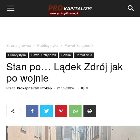
Strona główna
Publicystyka
Paweł Sztąberek
Publicystyka
Paweł Sztąberek
Polska
Temat dnia
Stan po… Lądek Zdrój jak
po wojnie
Przez
-
21/09/2024
0
Prokapitalizm Prokap