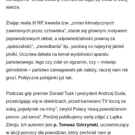
wierze.
Znając realia III RP, kwestia tzw. „zmian klimatycznych
zawinionych przez człowieka”, stanie się głównym motywem
popowodziowych debat, a odpowiedzialność prawną za
„opieszałość”, „zaniedbania” itp., poniosą co najwyżej jakieś
płotki. Uczciwa debata na temat wydolności aparatu
państwowego, tego czy zdał on egzamin, czy – mówiąc
górnolotnie – państwo zareagowało jak należy, raczej nam nie
grozi. Polityczne połajanki już tak.
Podczas gdy premier Donald Tusk i prezydent Andrzej Duda,
prześcigając się w obietnicach, przed kamerami TV toczą ze
sobą „pojedynek na miny”, zwykli Polacy niosą powodzianom
pomoc „od serca”. Poniżej publikujemy serię zdjęć z Lądka
Zdroju. Ich autorem jest
p. Tomasz Górzyński
, uczestniczący
w akcji pomocy dla powodzian, który zechciał nam je