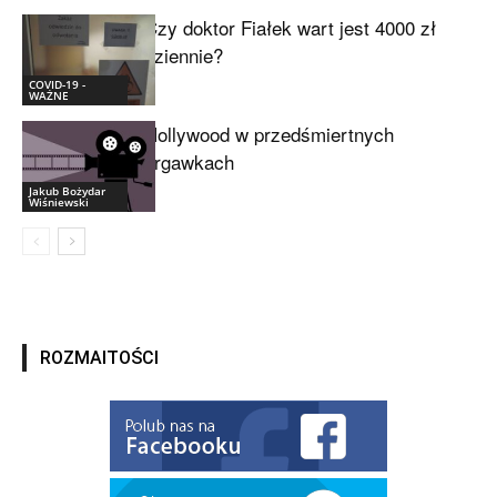
Czy doktor Fiałek wart jest 4000 zł
dziennie?
COVID-19 -
WAŻNE
Hollywood w przedśmiertnych
drgawkach
Jakub Bożydar
Wiśniewski
ROZMAITOŚCI