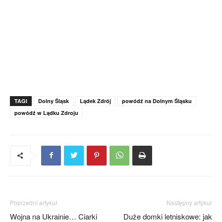
TAGI
Dolny Śląsk
Lądek Zdrój
powódź na Dolnym Śląsku
powódź w Lądku Zdroju
Poprzedni artykuł
Następny artykuł
Wojna na Ukrainie… Ciarki
Duże domki letniskowe: jak