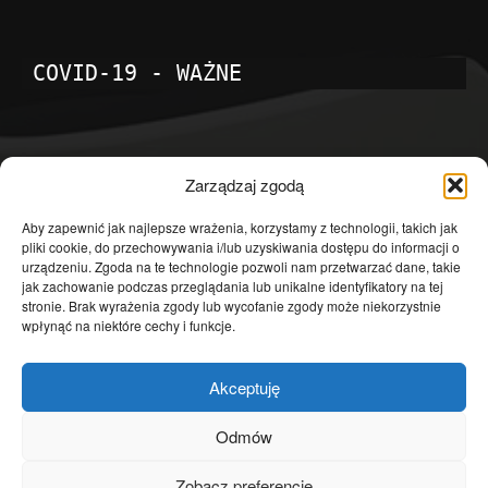
COVID-19 - WAŻNE
POPULARNE KATEGORIE
Zarządzaj zgodą
Temat dnia
4601
Aby zapewnić jak najlepsze wrażenia, korzystamy z technologii, takich jak
pliki cookie, do przechowywania i/lub uzyskiwania dostępu do informacji o
Publicystyka
4363
urządzeniu. Zgoda na te technologie pozwoli nam przetwarzać dane, takie
jak zachowanie podczas przeglądania lub unikalne identyfikatory na tej
Polityka
3639
stronie. Brak wyrażenia zgody lub wycofanie zgody może niekorzystnie
Polska
3462
wpłynąć na niektóre cechy i funkcje.
Społeczeństwo
2823
Akceptuję
Kraj
1290
Gospodarka
1230
Odmów
Europa
866
Zobacz preferencje