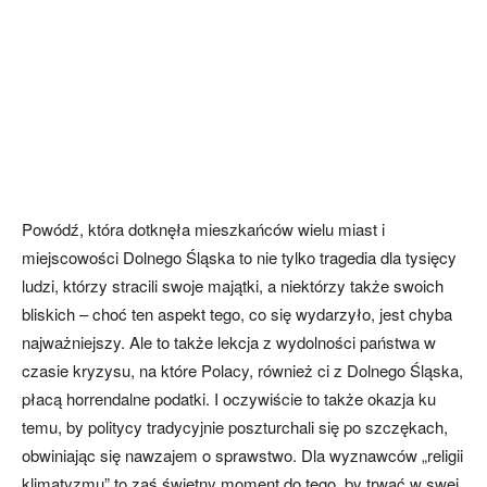
Powódź, która dotknęła mieszkańców wielu miast i
miejscowości Dolnego Śląska to nie tylko tragedia dla tysięcy
ludzi, którzy stracili swoje majątki, a niektórzy także swoich
bliskich – choć ten aspekt tego, co się wydarzyło, jest chyba
najważniejszy. Ale to także lekcja z wydolności państwa w
czasie kryzysu, na które Polacy, również ci z Dolnego Śląska,
płacą horrendalne podatki. I oczywiście to także okazja ku
temu, by politycy tradycyjnie poszturchali się po szczękach,
obwiniając się nawzajem o sprawstwo. Dla wyznawców „religii
klimatyzmu” to zaś świetny moment do tego, by trwać w swej