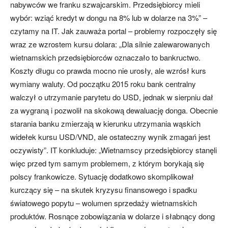
nabywców we franku szwajcarskim. Przedsiębiorcy mieli
wybór: wziąć kredyt w dongu na 8% lub w dolarze na 3%” –
czytamy na IT. Jak zauważa portal – problemy rozpoczęły się
wraz ze wzrostem kursu dolara: „Dla silnie zalewarowanych
wietnamskich przedsiębiorców oznaczało to bankructwo.
Koszty długu co prawda mocno nie urosły, ale wzrósł kurs
wymiany waluty. Od początku 2015 roku bank centralny
walczył o utrzymanie parytetu do USD, jednak w sierpniu dał
za wygraną i pozwolił na skokową dewaluację donga. Obecnie
starania banku zmierzają w kierunku utrzymania wąskich
widełek kursu USD/VND, ale ostateczny wynik zmagań jest
oczywisty”. IT konkluduje: „Wietnamscy przedsiębiorcy stanęli
więc przed tym samym problemem, z którym borykają się
polscy frankowicze. Sytuację dodatkowo skomplikował
kurczący się – na skutek kryzysu finansowego i spadku
światowego popytu – wolumen sprzedaży wietnamskich
produktów. Rosnące zobowiązania w dolarze i słabnący dong