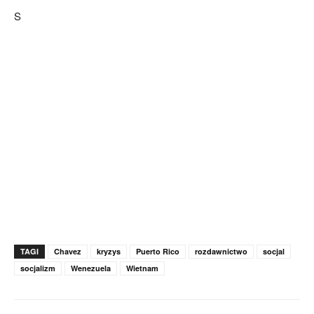
S
TAGI
Chavez
kryzys
Puerto Rico
rozdawnictwo
socjal
socjalizm
Wenezuela
Wietnam