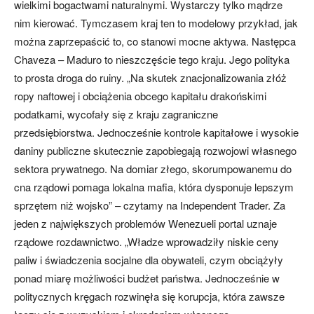
wielkimi bogactwami naturalnymi. Wystarczy tylko mądrze
nim kierować. Tymczasem kraj ten to modelowy przykład, jak
można zaprzepaścić to, co stanowi mocne aktywa. Następca
Chaveza – Maduro to nieszczęście tego kraju. Jego polityka
to prosta droga do ruiny. „Na skutek znacjonalizowania złóż
ropy naftowej i obciążenia obcego kapitału drakońskimi
podatkami, wycofały się z kraju zagraniczne
przedsiębiorstwa. Jednocześnie kontrole kapitałowe i wysokie
daniny publiczne skutecznie zapobiegają rozwojowi własnego
sektora prywatnego. Na domiar złego, skorumpowanemu do
cna rządowi pomaga lokalna mafia, która dysponuje lepszym
sprzętem niż wojsko” – czytamy na Independent Trader. Za
jeden z największych problemów Wenezueli portal uznaje
rządowe rozdawnictwo. „Władze wprowadziły niskie ceny
paliw i świadczenia socjalne dla obywateli, czym obciążyły
ponad miarę możliwości budżet państwa. Jednocześnie w
politycznych kręgach rozwinęła się korupcja, która zawsze