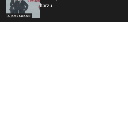
ołtarzu
o. Jacek Gniadek