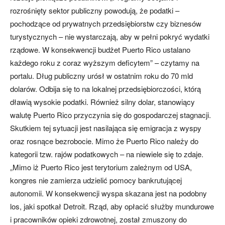
rozrośnięty sektor publiczny powodują, że podatki –
pochodzące od prywatnych przedsiębiorstw czy biznesów
turystycznych – nie wystarczają, aby w pełni pokryć wydatki
rządowe. W konsekwencji budżet Puerto Rico ustalano
każdego roku z coraz wyższym deficytem” – czytamy na
portalu. Dług publiczny urósł w ostatnim roku do 70 mld
dolarów. Odbija się to na lokalnej przedsiębiorczości, którą
dławią wysokie podatki. Również silny dolar, stanowiący
walutę Puerto Rico przyczynia się do gospodarczej stagnacji.
Skutkiem tej sytuacji jest nasilająca się emigracja z wyspy
oraz rosnące bezrobocie. Mimo że Puerto Rico należy do
kategorii tzw. rajów podatkowych – na niewiele się to zdaje.
„Mimo iż Puerto Rico jest terytorium zależnym od USA,
kongres nie zamierza udzielić pomocy bankrutującej
autonomii. W konsekwencji wyspa skazana jest na podobny
los, jaki spotkał Detroit. Rząd, aby opłacić służby mundurowe
i pracowników opieki zdrowotnej, został zmuszony do