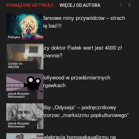
POWIĄZANE ARTYKUŁY
WIĘCEJ OD AUTORA
Marsowe miny przywódców – strach
się bać!!!
Polityka
Czy doktor Fiałek wart jest 4000 zł
dziennie?
COVID-19 -
WAŻNE
Hollywood w przedśmiertnych
drgawkach
Jakub Bożydar
Wiśniewski
Niby-„Odyseja” – podręcznikowy
wzorzec „marksizmu popkulturowego”
Jakub Bożydar
Wiśniewski
Celebracja homoseksualizmu na