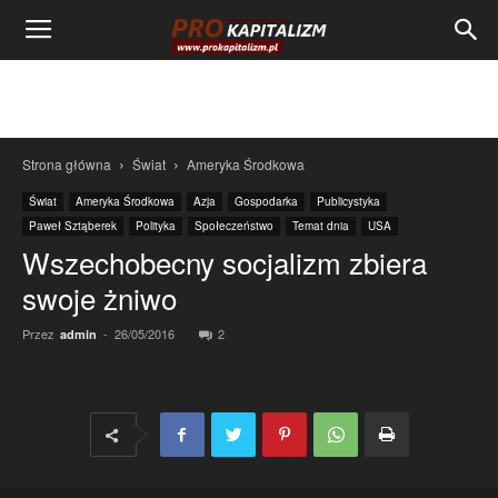
Strona główna
Świat
Ameryka Środkowa
Świat
Ameryka Środkowa
Azja
Gospodarka
Publicystyka
Paweł Sztąberek
Polityka
Społeczeństwo
Temat dnia
USA
Wszechobecny socjalizm zbiera
swoje żniwo
Przez
-
26/05/2016
2
admin