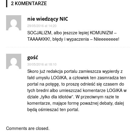
2 KOMENTARZE
nie wiedzący NIC
29/05/2016 at 14:20
SOCJALIZM, albo jeszcze lepiej KOMUNIZM –
TAAAAKKK!, błędy i wypaczenia – Niieeeeeeee!
gość
30/05/2016 at 18:10
Skoro już redakcja portalu zamieszcza wypierdy z
fałd umysłu LOGIKA, a człowiek ten zasmradza ten
portal na potęgę, to proszę odnieść się czasem do
tych bredni albo umieszczać komentarze LOGIKA w
dziale „tylko dla idiotów”. W przeciwnym razie te
komentarze, mające formę poważnej debaty, dalej
będą ośmieszać ten portal.
Comments are closed.