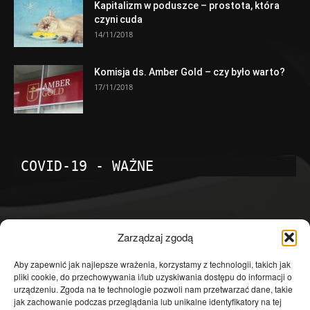
Kapitalizm w poduszce – prostota, która
czyni cuda
14/11/2018
Komisja ds. Amber Gold – czy było warto?
17/11/2018
COVID-19 - WAŻNE
POPULARNE KATEGORIE
Zarządzaj zgodą
Temat dnia
4601
Aby zapewnić jak najlepsze wrażenia, korzystamy z technologii, takich jak
pliki cookie, do przechowywania i/lub uzyskiwania dostępu do informacji o
Publicystyka
4363
urządzeniu. Zgoda na te technologie pozwoli nam przetwarzać dane, takie
jak zachowanie podczas przeglądania lub unikalne identyfikatory na tej
Polityka
3639