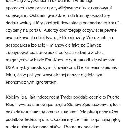
łączy się z wyzyskiem i okradaniem własnego
społeczeństwa przez uprzywilejowane elity z rządowymi
koneksjami. Ostatnim gwoździem do trumny okazał się
dodruk waluty, który pogłębił dewastację gospodarczą kraju” –
czytamy na portalu. Autorzy dostrzegają oczywiście pewne
uwarunkowania obiektywne, które skazały Wenezuelę na
gospodarczą izolację – mianowicie fakt, że Chavez
zdecydował się sprowadzić do kraju rodzime złoto z
magazynów w bazie Fort Knox, czym naraził się władzom
USA międzynarodowym lichwiarzom. Nie zmienia to jednak
faktu, że w polityce wewnętrznej okazał się totalnym
ekonomicznym ignorantem.
Kolejny kraj, jak Independent Trader poddaje ocenie to Puerto
Rico – wyspa stanowiąca część Stanów Zjednoczonych, lecz
posiadająca znaczny obszar autonomii (nie płacą chociażby
podatków federalnych). Okazuje się, że i tam rząd hojną ręką
rozdaje pieniądze podatników. „Programy socjalne i