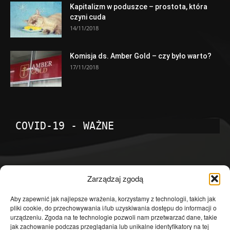
Kapitalizm w poduszce – prostota, która
czyni cuda
14/11/2018
Komisja ds. Amber Gold – czy było warto?
17/11/2018
COVID-19 - WAŻNE
POPULARNE KATEGORIE
Zarządzaj zgodą
Temat dnia
4601
Aby zapewnić jak najlepsze wrażenia, korzystamy z technologii, takich jak
pliki cookie, do przechowywania i/lub uzyskiwania dostępu do informacji o
Publicystyka
4363
urządzeniu. Zgoda na te technologie pozwoli nam przetwarzać dane, takie
jak zachowanie podczas przeglądania lub unikalne identyfikatory na tej
Polityka
3639