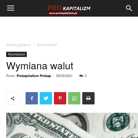
Strona główna
Rozmaitości
Rozmaitości
Wymiana walut
Przez
-
29/03/2021
0
Prokapitalizm Prokap