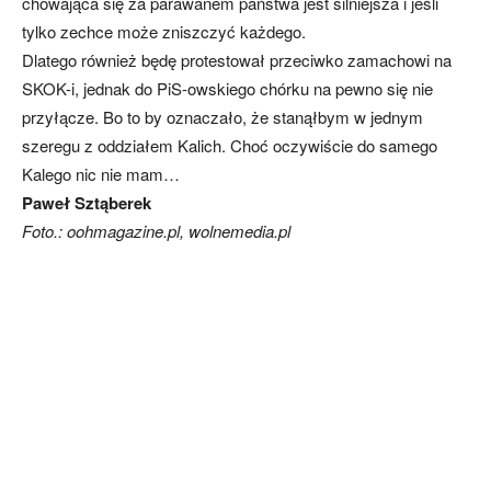
chowająca się za parawanem państwa jest silniejsza i jeśli
tylko zechce może zniszczyć każdego.
Dlatego również będę protestował przeciwko zamachowi na
SKOK-i, jednak do PiS-owskiego chórku na pewno się nie
przyłącze. Bo to by oznaczało, że stanąłbym w jednym
szeregu z oddziałem Kalich. Choć oczywiście do samego
Kalego nic nie mam…
Paweł Sztąberek
Foto.: oohmagazine.pl, wolnemedia.pl