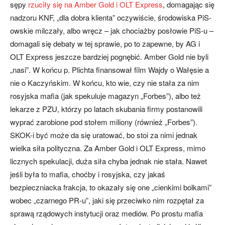
sępy
rzuciły się na Amber Gold i OLT Express
, domagając się
nadzoru KNF, „dla dobra klienta” oczywiście, środowiska PiS-
owskie milczały, albo wręcz – jak chociażby posłowie PiS-u –
domagali się debaty w tej sprawie, po to zapewne, by AG i
OLT Express jeszcze bardziej pognębić. Amber Gold nie byli
„nasi”. W końcu p. Plichta finansował film Wajdy o Wałęsie a
nie o Kaczyńskim. W końcu, kto wie, czy nie stała za nim
rosyjska mafia (jak spekuluje magazyn „Forbes”), albo też
lekarze z PZU, którzy po latach skubania firmy postanowili
wyprać zarobione pod stołem miliony (również „Forbes”).
SKOK-i być może da się uratować, bo stoi za nimi jednak
wielka siła polityczna. Za Amber Gold i OLT Express, mimo
licznych spekulacji, duża siła chyba jednak nie stała. Nawet
jeśli była to mafia, choćby i rosyjska, czy jakaś
bezpieczniacka frakcja, to okazały się one „cienkimi bolkami”
wobec „czarnego PR-u”, jaki się przeciwko nim rozpętał za
sprawą rządowych instytucji oraz mediów. Po prostu mafia