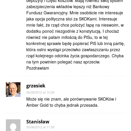
depozyty i część kosztów. Mają również swój system
zabezpieczenia wkładów lepszy niż Bankowy
Fundusz Gwarancyjny. Mnie osobiście nie interesuje
jaka opcja polityczna stoi za SKOKami. Interesuje
mnie fakt, że rząd chce położyć łapę na nieswoim, w
dodatku ponoć niezgodnie z konstytucją. I chociaż
również nie pałam miłością do PiSu, to w tej
konkretnej sprawie będę popierać PiS lub inną partię,
która ostro wystąpi przeciwko zawłaszczaniu przez
rząd kolejnego odcinka życia gospodarczego. Chyba
na tym powinien polegać nasz sprzeciw.
Pozdrawiam
grzesiek
06/08/2012 at 10:30
Może się nie znam, ale porównywanie SKOKów i
Amber Gold to chyba jednak przesada.
Stanisław
30/08/2012 at 11:53