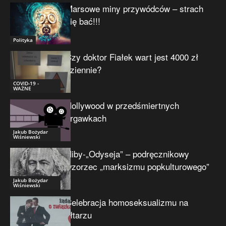
Marsowe miny przywódców – strach
się bać!!!
Polityka
Czy doktor Fiałek wart jest 4000 zł
dziennie?
COVID-19 -
WAŻNE
Hollywood w przedśmiertnych
drgawkach
Jakub Bożydar
Wiśniewski
Niby-„Odyseja” – podręcznikowy
wzorzec „marksizmu popkulturowego”
Jakub Bożydar
Wiśniewski
Celebracja homoseksualizmu na
ołtarzu