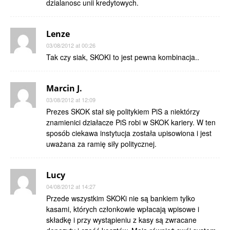
dzialanosc unii kredytowych.
Lenze
03/08/2012 at 00:26
Tak czy siak, SKOKI to jest pewna kombinacja..
Marcin J.
03/08/2012 at 12:09
Prezes SKOK stał się politykiem PiS a niektórzy
znamienici działacze PiS robi w SKOK kariery. W ten
sposób ciekawa instytucja została upisowiona i jest
uważana za ramię siły politycznej.
Lucy
04/08/2012 at 14:27
Przede wszystkim SKOKi nie są bankiem tylko
kasami, których członkowie wpłacają wpisowe i
składkę i przy wystąpieniu z kasy są zwracane