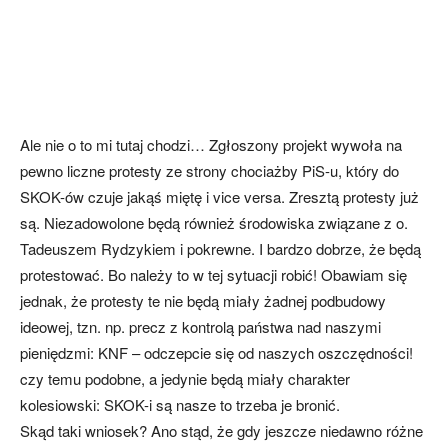
Ale nie o to mi tutaj chodzi… Zgłoszony projekt wywoła na
pewno liczne protesty ze strony chociażby PiS-u, który do
SKOK-ów czuje jakąś miętę i vice versa. Zresztą protesty już
są. Niezadowolone będą również środowiska związane z o.
Tadeuszem Rydzykiem i pokrewne. I bardzo dobrze, że będą
protestować. Bo należy to w tej sytuacji robić! Obawiam się
jednak, że protesty te nie będą miały żadnej podbudowy
ideowej, tzn. np. precz z kontrolą państwa nad naszymi
pieniędzmi: KNF – odczepcie się od naszych oszczędności!
czy temu podobne, a jedynie będą miały charakter
kolesiowski: SKOK-i są nasze to trzeba je bronić.
Skąd taki wniosek? Ano stąd, że gdy jeszcze niedawno różne