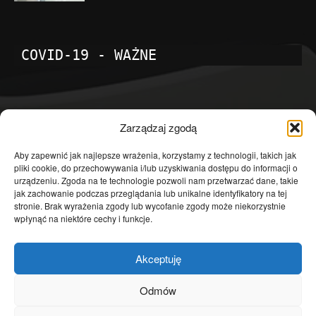
COVID-19 - WAŻNE
POPULARNE KATEGORIE
Zarządzaj zgodą
Temat dnia
4601
Aby zapewnić jak najlepsze wrażenia, korzystamy z technologii, takich jak
pliki cookie, do przechowywania i/lub uzyskiwania dostępu do informacji o
Publicystyka
4363
urządzeniu. Zgoda na te technologie pozwoli nam przetwarzać dane, takie
jak zachowanie podczas przeglądania lub unikalne identyfikatory na tej
Polityka
3639
stronie. Brak wyrażenia zgody lub wycofanie zgody może niekorzystnie
Polska
3462
wpłynąć na niektóre cechy i funkcje.
Społeczeństwo
2823
Akceptuję
Kraj
1290
Gospodarka
1230
Odmów
Europa
866