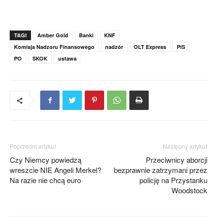
TAGI
Amber Gold
Banki
KNF
Komisja Nadzoru Finansowego
nadzór
OLT Express
PiS
PO
SKOK
ustawa
Poprzedni artykuł
Następny artykuł
Czy Niemcy powiedzą
Przeciwnicy aborcji
wreszcie NIE Angeli Merkel?
bezprawnie zatrzymani przez
Na razie nie chcą euro
policję na Przystanku
Woodstock