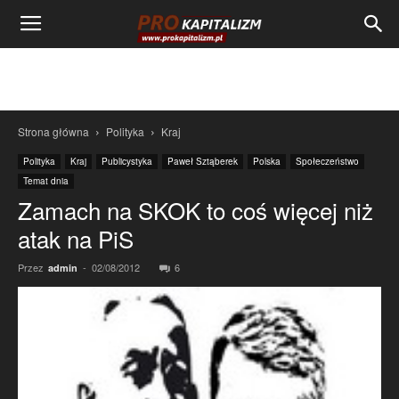
Strona główna
Polityka
Kraj
Polityka
Kraj
Publicystyka
Paweł Sztąberek
Polska
Społeczeństwo
Temat dnia
Zamach na SKOK to coś więcej niż
atak na PiS
Przez
-
02/08/2012
6
admin