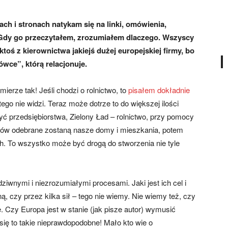
ach i stronach natykam się na linki, omówienia,
 Gdy go przeczytałem, zrozumiałem dlaczego. Wszyscy
 ktoś z kierownictwa jakiejś dużej europejskiej firmy, bo
ówce”, którą relacjonuje.
ierze tak! Jeśli chodzi o rolnictwo, to
pisałem dokładnie
 tego nie widzi. Teraz może dotrze to do większej ilości
yć przedsiębiorstwa, Zielony Ład – rolnictwo, przy pomocy
ków odebrane zostaną nasze domy i mieszkania, potem
h. To wszystko może być drogą do stworzenia nie tyle
iwnymi i niezrozumiałymi procesami. Jaki jest ich cel i
 czy przez kilka sił – tego nie wiemy. Nie wiemy też, czy
e. Czy Europa jest w stanie (jak pisze autor) wymusić
się to takie nieprawdopodobne! Mało kto wie o