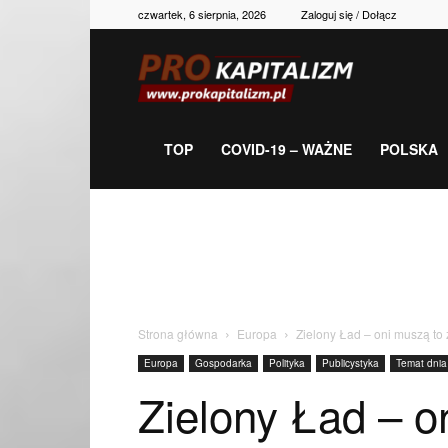
czwartek, 6 sierpnia, 2026
Zaloguj się / Dołącz
Prokapitalizm,
gospodarka,
TOP
COVID-19 – WAŻNE
POLSKA
polityka,
historia,
Strona główna
Europa
Zielony Ład – oni muszą to z
Europa
Gospodarka
Polityka
Publicystyka
Temat dnia
newsy
Zielony Ład – o