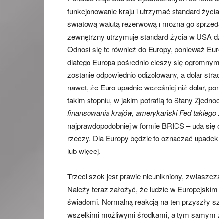
funkcjonowanie kraju i utrzymać standard życia
światową walutą rezerwową i można go sprzeda
zewnętrzny utrzymuje standard życia w USA dz
Odnosi się to również do Europy, ponieważ Euro
dlatego Europa pośrednio cieszy się ogromnym
zostanie odpowiednio odizolowany, a dolar stra
nawet, że Euro upadnie wcześniej niż dolar, po
takim stopniu, w jakim potrafią to Stany Zjedno
finansowania krajów, amerykański Fed takiego
najprawdopodobniej w formie BRICS – uda się 
rzeczy. Dla Europy będzie to oznaczać upadek 
lub więcej.
Trzeci szok jest prawie nieunikniony, zwłaszcz
Należy teraz założyć, że ludzie w Europejskim
świadomi. Normalną reakcją na ten przyszły 
wszelkimi możliwymi środkami, a tym samym z