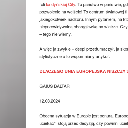
roli
londyńskiej City
. To państwo w państwie, gdz
pozwolenie na wejście! To centrum światowej f
jakiegokolwiek nadzoru. Innym pytaniem, na któr
nieprzewidywalną chorągiewką na wietrze. Czy s
– tego nie wiemy.
A więc ja zwykle – deepl przetłumaczył, ja sk
stylistyczne a to wspomniany artykuł.
DLACZEGO UNIA EUROPEJSKA NISZCZY
GAIUS BALTAR
12.03.2024
Obecna sytuacja w Europie jest ponura. Europ
uciekać”, stoją przed decyzją, czy powinni uci