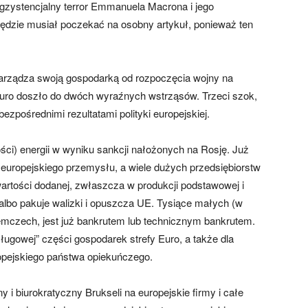
zystencjalny terror Emmanuela Macrona i jego
dzie musiał poczekać na osobny artykuł, ponieważ ten
zarządza swoją gospodarką od rozpoczęcia wojny na
Euro doszło do dwóch wyraźnych wstrząsów. Trzeci szok,
zpośrednimi rezultatami polityki europejskiej.
ci) energii w wyniku sankcji nałożonych na Rosję. Już
europejskiego przemysłu, a wiele dużych przedsiębiorstw
wartości dodanej, zwłaszcza w produkcji podstawowej i
albo pakuje walizki i opuszcza UE. Tysiące małych (w
emczech, jest już bankrutem lub technicznym bankrutem.
ugowej” części gospodarek strefy Euro, a także dla
opejskiego państwa opiekuńczego.
ny i biurokratyczny Brukseli na europejskie firmy i całe