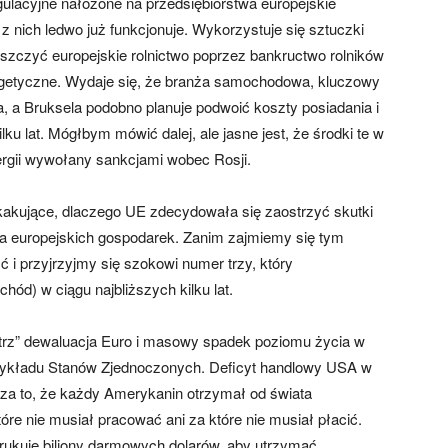
gulacyjne nałożone na przedsiębiorstwa europejskie
 z nich ledwo już funkcjonuje. Wykorzystuje się sztuczki
iszczyć europejskie rolnictwo poprzez bankructwo rolników
ergetyczne. Wydaje się, że branża samochodowa, kluczowy
, a Bruksela podobno planuje podwoić koszty posiadania i
ku lat. Mógłbym mówić dalej, ale jasne jest, że środki te w
rgii wywołany sankcjami wobec Rosji.
skakujące, dlaczego UE zdecydowała się zaostrzyć skutki
ia europejskich gospodarek. Zanim zajmiemy się tym
i przyjrzyjmy się szokowi numer trzy, który
hód) w ciągu najbliższych kilku lat.
rz” dewaluacja Euro i masowy spadek poziomu życia w
przykładu Stanów Zjednoczonych. Deficyt handlowy USA w
cza to, że każdy Amerykanin otrzymał od świata
re nie musiał pracować ani za które nie musiał płacić.
ukuje biliony darmowych dolarów, aby utrzymać