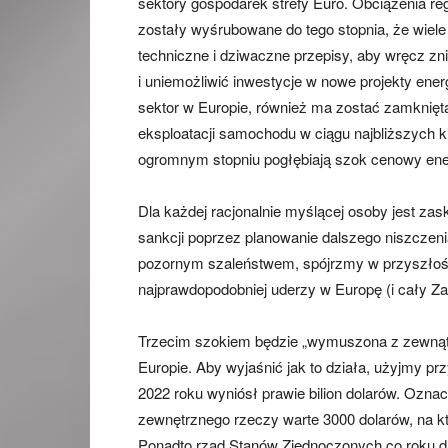
sektory gospodarek strefy Euro. Obciążenia re
zostały wyśrubowane do tego stopnia, że ​​wiele
techniczne i dziwaczne przepisy, aby wręcz zn
i uniemożliwić inwestycje w nowe projekty en
sektor w Europie, również ma zostać zamknięta
eksploatacji samochodu w ciągu najbliższych kil
ogromnym stopniu pogłębiają szok cenowy ene
Dla każdej racjonalnie myślącej osoby jest za
sankcji poprzez planowanie dalszego niszczen
pozornym szaleństwem, spójrzmy w przyszłość 
najprawdopodobniej uderzy w Europę (i cały Zac
Trzecim szokiem będzie „wymuszona z zewnąt
Europie. Aby wyjaśnić jak to działa, użyjmy 
2022 roku wyniósł prawie bilion dolarów. Ozna
zewnętrznego rzeczy warte 3000 dolarów, na któ
Ponadto rząd Stanów Zjednoczonych co roku dr