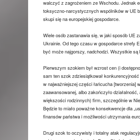
walczyć z zagrożeniem ze Wschodu. Jednak eg
toksyczno-narcystycznych wspólników w UE bę
skupi się na europejskiej gospodarce.
Wiele osób zastanawia się, w jaki sposób UE 
Ukrainie. Od tego czasu w gospodarce strefy 
być może najgorszy, nadchodzi. Wszystkie są be
Pierwszym szokiem był wzrost cen (i dostępnoś
sam ten szok zdziesiątkował konkurencyjność 
w najważniejszej części łańcucha [tworzenia] 
zaawansowanej, albo zakończyło działalność, 
większości rodzinnych) firm, szczególnie w Ni
Będzie to miało poważne konsekwencje dla „usł
finansów państwa i możliwości utrzymania eur
Drugi szok to oczywisty i totalny atak regulacyj