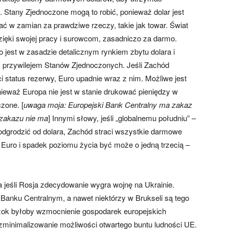
. Stany Zjednoczone mogą to robić, ponieważ dolar jest
ć w zamian za prawdziwe rzeczy, takie jak towar. Świat
ięki swojej pracy i surowcom, zasadniczo za darmo.
 jest w zasadzie detalicznym rynkiem zbytu dolara i
 przywilejem Stanów Zjednoczonych. Jeśli Zachód
ci status rezerwy, Euro upadnie wraz z nim. Możliwe jest
nieważ Europa nie jest w stanie drukować pieniędzy w
czone. [
uwaga moja: Europejski Bank Centralny ma zakaz
 zakazu nie ma
] Innymi słowy, jeśli „globalnemu południu” –
odgrodzić od dolara, Zachód straci wszystkie darmowe
Euro i spadek poziomu życia być może o jedną trzecią –
a jeśli Rosja zdecydowanie wygra wojnę na Ukrainie.
 Banku Centralnym, a nawet niektórzy w Brukseli są tego
szok byłoby wzmocnienie gospodarek europejskich
minimalizowanie możliwości otwartego buntu ludności UE.