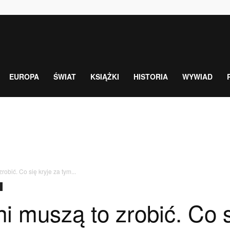
EUROPA
ŚWIAT
KSIĄŻKI
HISTORIA
WYWIAD
robić. Co się kryje za tym...
ni muszą to zrobić. Co s