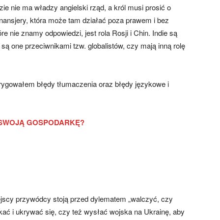
ie nie ma władzy angielski rząd, a król musi prosić o
inansjery, która może tam działać poza prawem i bez
e nie znamy odpowiedzi, jest rola Rosji i Chin. Indie są
ą one przeciwnikami tzw. globalistów, czy mają inną rolę
orygowałem błędy tłumaczenia oraz błędy językowe i
 SWOJĄ GOSPODARKĘ?
ejscy przywódcy stoją przed dylematem „walczyć, czy
ekać i ukrywać się, czy też wysłać wojska na Ukrainę, aby