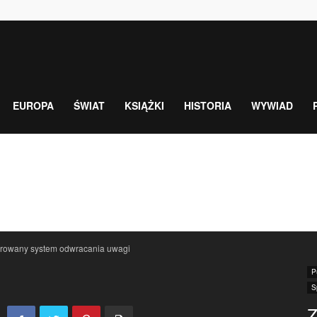
EUROPA
ŚWIAT
KSIĄŻKI
HISTORIA
WYWIAD
growany system odwracania uwagi
P
S
Z