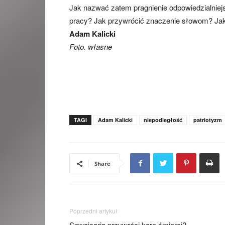
Jak nazwać zatem pragnienie odpowiedzialniejsz
pracy? Jak przywrócić znaczenie słowom? Jak
Adam Kalicki
Foto. własne
TAGI
Adam Kalicki
niepodległość
patriotyzm
Share
Poprzedni artykuł
Szwajcaria przywróci karę śmierci?