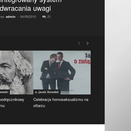
dwracania uwagi
zez
-
04/09/2010
21
admin
iewski
o. Jacek Gniadek
 podręcznikowy
Celebracja homoseksualizmu na
zmu
ołtarzu