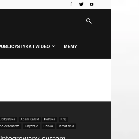
PUBLICYSTYKA I WIDEO
MEMY
ublicystyka
Adam Kalicki
Polityka
Kraj
połeczeństwo
Obyczaje
Polska
Temat dnia
integrowany system