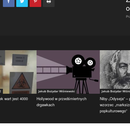
o
Pr
E
Jakub Bożydar Wiśniewski
Jakub Bożydar Wiśn
ek wart jest 4000
Hollywood w przedśmiertnych
Niby-„Odyseja” –
drgawkach
wzorzec „marksi
popkulturowego”