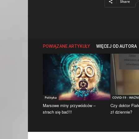
Share
POWIĄZANE ARTYKUŁY
WIĘCEJ OD AUTORA
Polityka
COVID-19 - WAŻN
Marsowe miny przywódców –
Czy doktor Fiał
strach się bać!!!
zł dziennie?