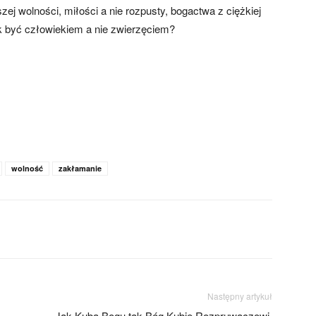
ej wolności, miłości a nie rozpusty, bogactwa z ciężkiej
 być człowiekiem a nie zwierzęciem?
wolność
zakłamanie
Następny artykuł
Jak Kuba Bogu tak Bóg Kubie Rozpruwaczowi,