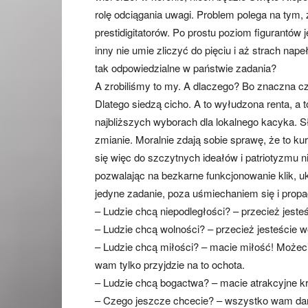
rolę odciągania uwagi. Problem polega na tym
prestidigitatorów. Po prostu poziom figurantów 
inny nie umie zliczyć do pięciu i aż strach nap
tak odpowiedzialne w państwie zadania?
A zrobiliśmy to my. A dlaczego? Bo znaczna c
Dlatego siedzą cicho. A to wyłudzona renta, a t
najbliższych wyborach dla lokalnego kacyka. Sł
zmianie. Moralnie zdają sobie sprawę, że to k
się więc do szczytnych ideałów i patriotyzmu 
pozwalając na bezkarne funkcjonowanie klik, u
jedyne zadanie, poza uśmiechaniem się i prop
– Ludzie chcą niepodległości? – przecież jesteś
– Ludzie chcą wolności? – przecież jesteście wo
– Ludzie chcą miłości? – macie miłość! Możecie
wam tylko przyjdzie na to ochota.
– Ludzie chcą bogactwa? – macie atrakcyjne kr
– Czego jeszcze chcecie? – wszystko wam d