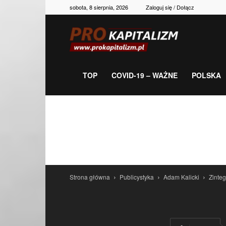
sobota, 8 sierpnia, 2026
Zaloguj się / Dołącz
Prokapitalizm,
gospodarka,
TOP
COVID-19 – WAŻNE
POLSKA
polityka,
historia,
Strona główna
Publicystyka
Adam Kalicki
Zinte
newsy