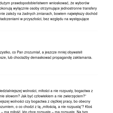
 z dużym prawdopodobieństwem wnioskować, że wyborów
dokonują wyłącznie osoby otrzymujące jednostronne transfery
 nie zależy na żadnych zmianach, bowiem największy dochód
iadczeniami w przyszłości, bez względu na występujące
zystko, co Pan zrozumiał, a jeszcze mniej obywateli
lepsze, lub chociażby demaskować propagandę zakłamania.
zialniejszej wolności, miłości a nie rozpusty, bogactwa z
enie słowom? Jak być człowiekiem a nie zwierzęciem?”
ejszej wolności czy bogactwa z ciężkiej pracy, bo obecny
ozumiem, o co chodzi z tą „miłością, a nie rozpustą”? Ktoś
i – ma miłość, kto chcę rozpustę – ma rozpustę. Na tym