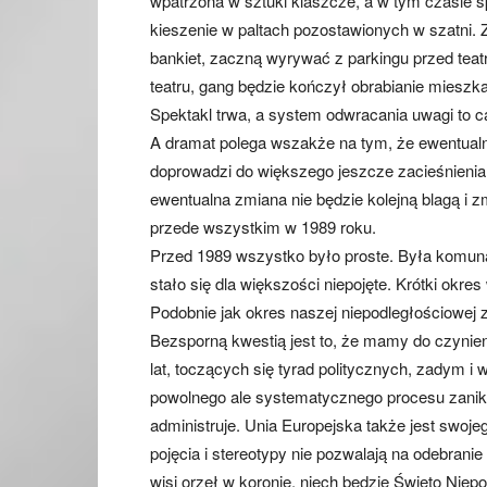
wpatrzona w sztuki klaszcze, a w tym czasie s
kieszenie w paltach pozostawionych w szatni. 
bankiet, zaczną wyrywać z parkingu przed te
teatru, gang będzie kończył obrabianie mieszk
Spektakl trwa, a system odwracania uwagi to c
A dramat polega wszakże na tym, że ewentual
doprowadzi do większego jeszcze zacieśnienia
ewentualna zmiana nie będzie kolejną blagą i z
przede wszystkim w 1989 roku.
Przed 1989 wszystko było proste. Była komuna
stało się dla większości niepojęte. Krótki okre
Podobnie jak okres naszej niepodległościowej 
Bezsporną kwestią jest to, że mamy do czynien
lat, toczących się tyrad politycznych, zadym i
powolnego ale systematycznego procesu zaniku 
administruje. Unia Europejska także jest swoj
pojęcia i stereotypy nie pozwalają na odebranie
wisi orzeł w koronie, niech będzie Święto Niepo