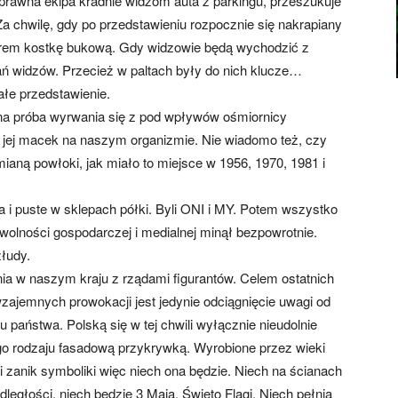
prawna ekipa kradnie widzom auta z parkingu, przeszukuje
Za chwilę, gdy po przedstawieniu rozpocznie się nakrapiany
atrem kostkę bukową. Gdy widzowie będą wychodzić z
ań widzów. Przecież w paltach były do nich klucze…
ałe przedstawienie.
na próba wyrwania się z pod wpływów ośmiornicy
 jej macek na naszym organizmie. Nie wiadomo też, czy
mianą powłoki, jak miało to miejsce w 1956, 1970, 1981 i
 i puste w sklepach półki. Byli ONI i MY. Potem wszystko
s wolności gospodarczej i medialnej minął bezpowrotnie.
złudy.
ia w naszym kraju z rządami figurantów. Celem ostatnich
 wzajemnych prowokacji jest jedynie odciągnięcie uwagi od
państwa. Polską się w tej chwili wyłącznie nieudolnie
ego rodzaju fasadową przykrywką. Wyrobione przez wieki
 i zanik symboliki więc niech ona będzie. Niech na ścianach
dległości, niech będzie 3 Maja, Święto Flagi. Niech pełnią