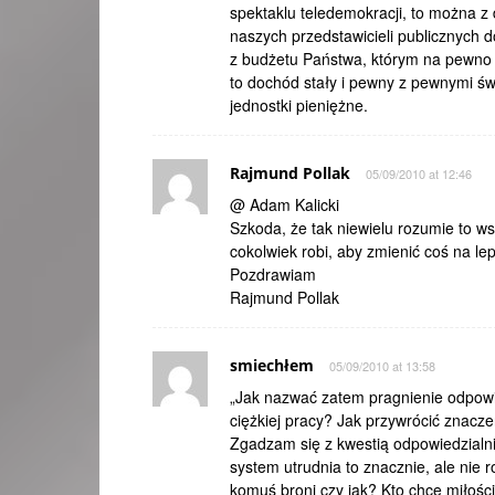
spektaklu teledemokracji, to można
naszych przedstawicieli publicznych 
z budżetu Państwa, którym na pewno
to dochód stały i pewny z pewnymi św
jednostki pieniężne.
Rajmund Pollak
05/09/2010 at 12:46
@ Adam Kalicki
Szkoda, że tak niewielu rozumie to ws
cokolwiek robi, aby zmienić coś na 
Pozdrawiam
Rajmund Pollak
smiechłem
05/09/2010 at 13:58
„Jak nazwać zatem pragnienie odpowied
ciężkiej pracy? Jak przywrócić znacz
Zgadzam się z kwestią odpowiedzialni
system utrudnia to znacznie, ale nie r
komuś broni czy jak? Kto chce miłośc