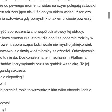
, że od pewnego momentu widać na czym polegają sztuczki
jest tak żenująco niski, że gołym okiem widać, iż ten czy
ełnia człowieka gdy pomyśli, kto takiemu idiocie powierzył
zęść społeczeństwa to współudziałowcy tej obłudy.
o lewa emeryturka, stołek dla córki za poparcie rodziny w
owem: spora część ludzi wcale nie myśli o jakiejkolwiek
urewstwo, ale tkwią w ośmiornicy zależności. Odwoływanie
nic tu nie da. Doskonale zna ten mechanizm Platforma
kładów i przymykanie oczu na grabież wszelaką. To jej
agandą sukcesu.
cie niepodlegli!
lni!
 przecież robić to wszystko z kim tylko chcecie i gdzie
edyty!
amy!