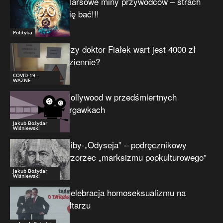
Marsowe miny przywódców – strach
się bać!!!
Polityka
Czy doktor Fiałek wart jest 4000 zł
dziennie?
COVID-19 -
WAŻNE
Hollywood w przedśmiertnych
drgawkach
Jakub Bożydar
Wiśniewski
Niby-„Odyseja” – podręcznikowy
wzorzec „marksizmu popkulturowego”
Jakub Bożydar
Wiśniewski
Celebracja homoseksualizmu na
ołtarzu