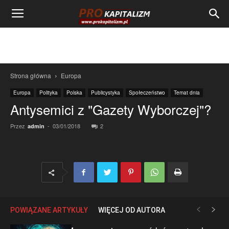
Strona główna
Europa
Europa
Polityka
Polska
Publicystyka
Społeczeństwo
Temat dnia
Antysemici z "Gazety Wyborczej"?
Przez
-
03/01/2018
2
admin
POWIĄZANE ARTYKUŁY
WIĘCEJ OD AUTORA