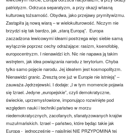
patriotyzm. Odrzuca separatyzm, a przy okazji własną
kulturową tożsamość. Obydwa, jako przejawy prymitywizmu.
Zastąpiła ją nową wiarą – w wielokulturowość. Niczym nie
brzydzi się tak bardzo, jak „starą Europą”. Europa
zaczadzona lewicowymi ideami postrzega więc siebie samą
wyłącznie poprzez cechy odrażające: rasizm, ksenofobię,
europocentryzm. I nienawidzi ich. Nic nie napawa ją takim
wstrętem, jak idea powiązania narodu z terytorium. Chyba
tylko samo pojęcie narodu. Jej ideałem jest kosmopolityzm.
Nienawidzi granic. Zresztą one już w Europie nie istnieją” –
zauważa Jędrzejewski. I dodaje: „I w tym momencie pojawia
się Izrael. Jedyne „europejskie”, czyli demokratyczne,
świeckie, uprzemysłowione, imponująco rozwinięte pod
względem nauki i techniki państwo w morzu
niedemokratycznych, zacofanych, sfanatyzowanych krajów
muzułmańskich. Izrael – państwo, które będąc takie jak
Europa - jednocześnie – najsilniej NIE PRZYPOMINA tej