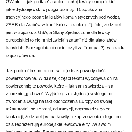
GW ale i – jak podkreśla autor – całej lewicy europejskiej,
jakie Jędrzejewski wyciąga brzmią: 1). spuścizna
tradycyjnego poparcia krajów komunistycznych pod wodzą
ZSRR dla Arabów w konflikcie z Izraelem; 2). fakt, że Izrael
jest w sojuszu z USA, a Stany Zjednoczone dla lewicy
europejskiej to nie mniej „wielki szatan” niż dla ajatollahów
irańskich. Szczególnie obecnie, czyli za Trumpa; 3). w Izraelu
rządzi prawica.
Jak podkreśla sam autor, są to jednak powody dość
powierzchowne. W dalszej części tekstu wydobywa on na
powierzchnię te powody, które – jak sam stwierdza – są
znacznie „głębsze”. Wyjście przez Jędrzejewskiego od
zwrócenia uwagi na fakt odchodzenia Europy od swojej
tożsamości, od korzeni, od tradycji, doprowadza go do
konkluzji, że Izrael jest całkowitym zaprzeczeniem tego, co
dziś reprezentują europejskie lewicowe elity. „W swoim
lewicowym nurcie, Europa odrzuca nacjonalizm, a przy okazji