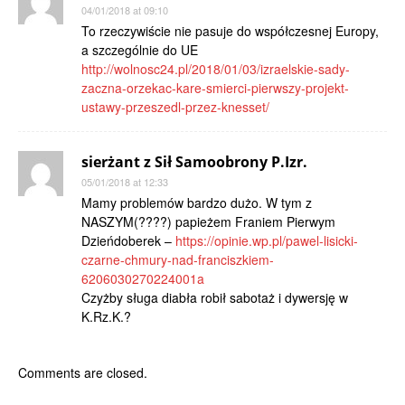
04/01/2018 at 09:10
To rzeczywiście nie pasuje do współczesnej Europy,
a szczególnie do UE
http://wolnosc24.pl/2018/01/03/izraelskie-sady-
zaczna-orzekac-kare-smierci-pierwszy-projekt-
ustawy-przeszedl-przez-knesset/
sierżant z Sił Samoobrony P.Izr.
05/01/2018 at 12:33
Mamy problemów bardzo dużo. W tym z
NASZYM(????) papieżem Franiem Pierwym
Dzieńdoberek –
https://opinie.wp.pl/pawel-lisicki-
czarne-chmury-nad-franciszkiem-
6206030270224001a
Czyżby sługa diabła robił sabotaż i dywersję w
K.Rz.K.?
Comments are closed.