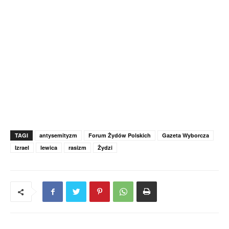
TAGI
antysemityzm
Forum Żydów Polskich
Gazeta Wyborcza
Izrael
lewica
rasizm
Żydzi