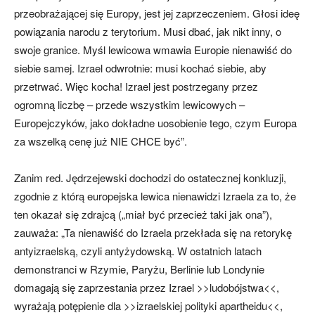
przeobrażającej się Europy, jest jej zaprzeczeniem. Głosi ideę
powiązania narodu z terytorium. Musi dbać, jak nikt inny, o
swoje granice. Myśl lewicowa wmawia Europie nienawiść do
siebie samej. Izrael odwrotnie: musi kochać siebie, aby
przetrwać. Więc kocha! Izrael jest postrzegany przez
ogromną liczbę – przede wszystkim lewicowych –
Europejczyków, jako dokładne uosobienie tego, czym Europa
za wszelką cenę już NIE CHCE być”.
Zanim red. Jędrzejewski dochodzi do ostatecznej konkluzji,
zgodnie z którą europejska lewica nienawidzi Izraela za to, że
ten okazał się zdrajcą („miał być przecież taki jak ona”),
zauważa: „Ta nienawiść do Izraela przekłada się na retorykę
antyizraelską, czyli antyżydowską. W ostatnich latach
demonstranci w Rzymie, Paryżu, Berlinie lub Londynie
domagają się zaprzestania przez Izrael >>ludobójstwa<<,
wyrażają potępienie dla >>izraelskiej polityki apartheidu<<,