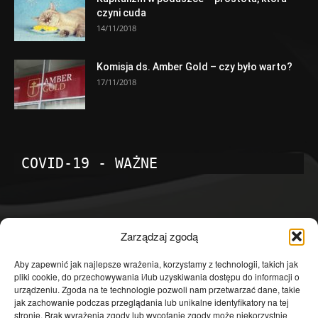
czyni cuda
14/11/2018
Komisja ds. Amber Gold – czy było warto?
17/11/2018
COVID-19 - WAŻNE
POPULARNE KATEGORIE
Zarządzaj zgodą
Temat dnia
4601
Aby zapewnić jak najlepsze wrażenia, korzystamy z technologii, takich jak
pliki cookie, do przechowywania i/lub uzyskiwania dostępu do informacji o
Publicystyka
4363
urządzeniu. Zgoda na te technologie pozwoli nam przetwarzać dane, takie
jak zachowanie podczas przeglądania lub unikalne identyfikatory na tej
Polityka
3639
stronie. Brak wyrażenia zgody lub wycofanie zgody może niekorzystnie