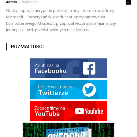
admin
-
26/08/2009
0
Onet.pl opisuje perypetie polskiej strony internetowej firmy
Microsoft... "Amerykański producent oprogramowania
komputerowego Microsoft przeprosił wczoraj za zmianę rasy
jednego z ludzi, przedstawionych na zdjęciu na...
ROZMAITOŚCI