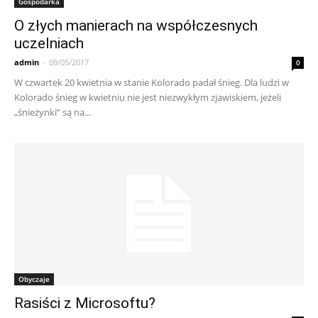
Gospodarka
O złych manierach na współczesnych
uczelniach
admin
-
09/05/2017
0
W czwartek 20 kwietnia w stanie Kolorado padał śnieg. Dla ludzi w
Kolorado śnieg w kwietniu nie jest niezwykłym zjawiskiem, jeżeli
„śnieżynki” są na...
Obyczaje
Rasiści z Microsoftu?