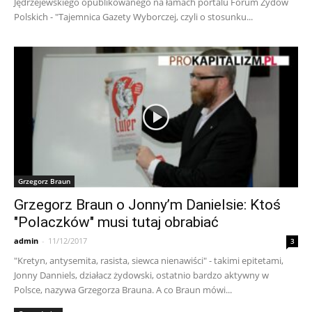
Jędrzejewskiego opublikowanego na łamach portalu Forum Żydów
Polskich - "Tajemnica Gazety Wyborczej, czyli o stosunku...
Grzegorz Braun
Grzegorz Braun o Jonny’m Danielsie: Ktoś
"Polaczków" musi tutaj obrabiać
admin
-
11/12/2017
3
"Kretyn, antysemita, rasista, siewca nienawiści" - takimi epitetami,
Jonny Danniels, działacz żydowski, ostatnio bardzo aktywny w
Polsce, nazywa Grzegorza Brauna. A co Braun mówi...