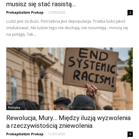
musisz się stać rasistą...
Prokapitalizm Prokap
-
12/09/2020
2
Ludzi jest za dużo. Potrzebna jest depopulacja. Trzeba ludzi jakoś
zredukować. Ale ludzie tego nie słuchają, nie rozumieją - mnożą się
na potęgę. Tak...
Polityka
Rewolucja, Mury… Między iluzją wyzwolenia
a rzeczywistością zniewolenia
Prokapitalizm Prokap
-
11/07/2020
0