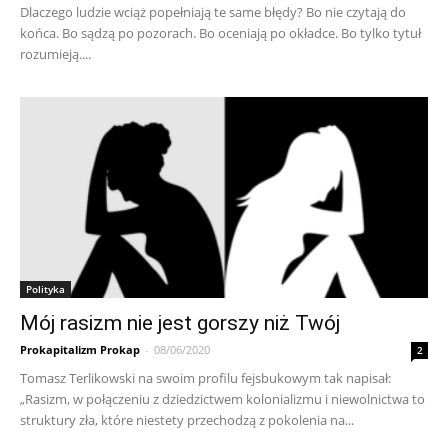
Dlaczego ludzie wciąż popełniają te same błędy? Bo nie czytają do
końca. Bo sądzą po pozorach. Bo oceniają po okładce. Bo tylko tytuł
rozumieją....
Polityka
Mój rasizm nie jest gorszy niż Twój
Prokapitalizm Prokap
-
08/06/2020
2
Tomasz Terlikowski na swoim profilu fejsbukowym tak napisał:
„Rasizm, w połączeniu z dziedzictwem kolonializmu i niewolnictwa to
struktury zła, które niestety przechodzą z pokolenia na...