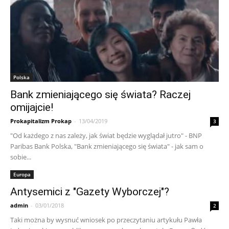
Polska
Bank zmieniającego się świata? Raczej
omijajcie!
Prokapitalizm Prokap
-
13/04/2019
3
"Od każdego z nas zależy, jak świat będzie wyglądał jutro" - BNP
Paribas Bank Polska, "Bank zmieniającego się świata" - jak sam o
sobie...
Europa
Antysemici z "Gazety Wyborczej"?
admin
-
03/01/2018
2
Taki można by wysnuć wniosek po przeczytaniu artykułu Pawła