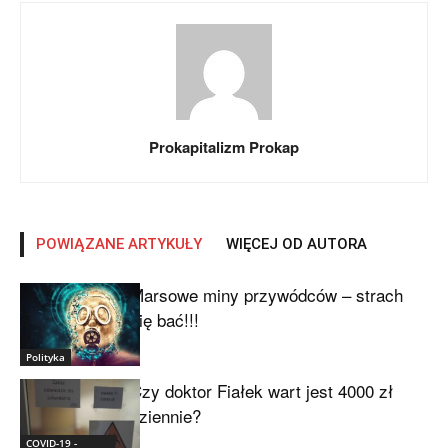
Prokapitalizm Prokap
POWIĄZANE ARTYKUŁY
WIĘCEJ OD AUTORA
Marsowe miny przywódców – strach
się bać!!!
Polityka
Czy doktor Fiałek wart jest 4000 zł
dziennie?
COVID-19 -