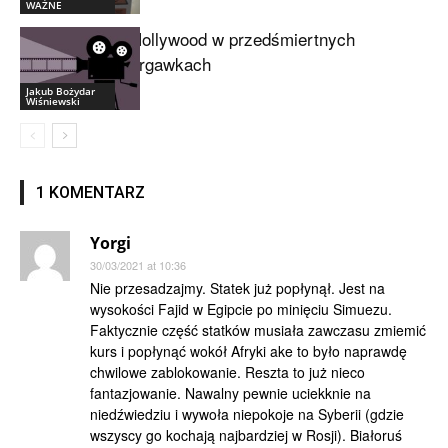
WAŻNE
Hollywood w przedśmiertnych
drgawkach
Jakub Bożydar
Wiśniewski
1 KOMENTARZ
Yorgi
30/03/2021 at 10:36
Nie przesadzajmy. Statek już popłynął. Jest na
wysokości Fajid w Egipcie po minięciu Simuezu.
Faktycznie część statków musiała zawczasu zmiemić
kurs i popłynąć wokół Afryki ake to było naprawdę
chwilowe zablokowanie. Reszta to już nieco
fantazjowanie. Nawalny pewnie uciekknie na
niedźwiedziu i wywoła niepokoje na Syberii (gdzie
wszyscy go kochają najbardziej w Rosji). Białoruś