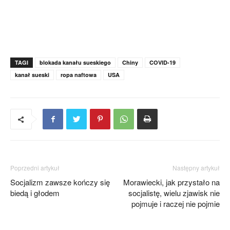
TAGI
blokada kanału sueskiego
Chiny
COVID-19
kanał sueski
ropa naftowa
USA
Poprzedni artykuł
Następny artykuł
Socjalizm zawsze kończy się
Morawiecki, jak przystało na
biedą i głodem
socjalistę, wielu zjawisk nie
pojmuje i raczej nie pojmie