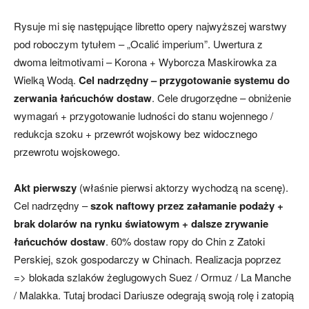
Rysuje mi się następujące libretto opery najwyższej warstwy
pod roboczym tytułem – „Ocalić imperium”. Uwertura z
dwoma leitmotivami – Korona + Wyborcza Maskirowka za
Wielką Wodą.
Cel nadrzędny – przygotowanie systemu do
zerwania łańcuchów dostaw
. Cele drugorzędne – obniżenie
wymagań + przygotowanie ludności do stanu wojennego /
redukcja szoku + przewrót wojskowy bez widocznego
przewrotu wojskowego.
Akt pierwszy
(właśnie pierwsi aktorzy wychodzą na scenę).
Cel nadrzędny –
szok naftowy przez załamanie podaży +
brak dolarów na rynku światowym + dalsze zrywanie
łańcuchów dostaw
. 60% dostaw ropy do Chin z Zatoki
Perskiej, szok gospodarczy w Chinach. Realizacja poprzez
=> blokada szlaków żeglugowych Suez / Ormuz / La Manche
/ Malakka. Tutaj brodaci Dariusze odegrają swoją rolę i zatopią