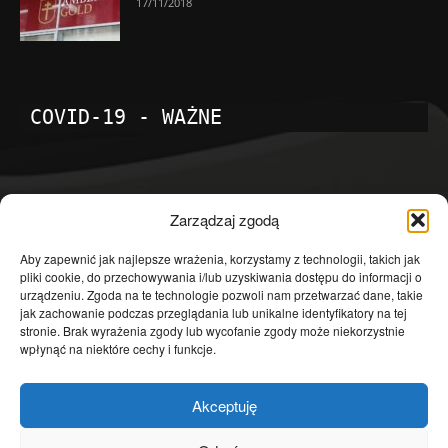
17/11/2018
COVID-19 - WAŻNE
POPULARNE KATEGORIE
Zarządzaj zgodą
Temat dnia
4601
Aby zapewnić jak najlepsze wrażenia, korzystamy z technologii, takich jak
pliki cookie, do przechowywania i/lub uzyskiwania dostępu do informacji o
Publicystyka
4363
urządzeniu. Zgoda na te technologie pozwoli nam przetwarzać dane, takie
jak zachowanie podczas przeglądania lub unikalne identyfikatory na tej
Polityka
3639
stronie. Brak wyrażenia zgody lub wycofanie zgody może niekorzystnie
Polska
3462
wpłynąć na niektóre cechy i funkcje.
Społeczeństwo
2823
Akceptuję
Kraj
1290
Gospodarka
1230