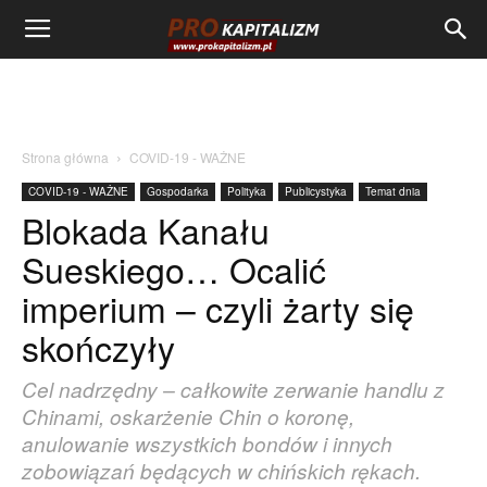
Strona główna
COVID-19 - WAŻNE
COVID-19 - WAŻNE
Gospodarka
Polityka
Publicystyka
Temat dnia
Blokada Kanału
Sueskiego… Ocalić
imperium – czyli żarty się
skończyły
Cel nadrzędny – całkowite zerwanie handlu z
Chinami, oskarżenie Chin o koronę,
anulowanie wszystkich bondów i innych
zobowiązań będących w chińskich rękach.