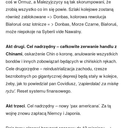
coś w Ormuz, a Malezyjczycy są tak skorumpowani, że
zrobią wszystko co im się powie. Szlaki kolejowe zostaną
również zablokowane => Donbas, kolorowa rewolucja
Białoruś oraz lotnicze = > Donbas, Morze Czarne, Białoruś,
może niepokoje na Syberii vide Nawalny.
Akt drugi.
Cel nadrzędny – całkowite zerwanie handlu z
Chinami
, oskarżenie Chin o koronę, anulowanie wszystkich
bondów i innych zobowiązań będących w chińskich rękach.
Cele drugorzędne – reindustrializacja zachodu, rzesze
bezrobotnych po gigantycznej depresji będą stały w kolejce,
żeby, jak to powiedział pan Covidiusz, ‘
zapierdalać za miskę
ryżu’.
Reset systemu finansowego.
Akt trzeci
. Cel nadrzędny – nowy ‘pax americana’. Za tą
wojnę znowu zapłacą Niemcy i Japonia.
Daję temu planowi horyzont czasowy do 12 miesięcy = >