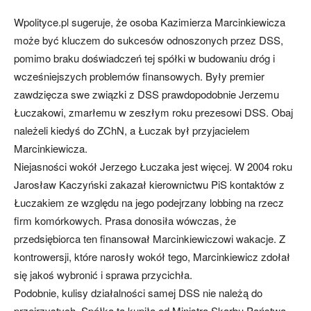
Wpolityce.pl sugeruje, że osoba Kazimierza Marcinkiewicza
może być kluczem do sukcesów odnoszonych przez DSS,
pomimo braku doświadczeń tej spółki w budowaniu dróg i
wcześniejszych problemów finansowych. Były premier
zawdzięcza swe związki z DSS prawdopodobnie Jerzemu
Łuczakowi, zmarłemu w zeszłym roku prezesowi DSS. Obaj
należeli kiedyś do ZChN, a Łuczak był przyjacielem
Marcinkiewicza.
Niejasności wokół Jerzego Łuczaka jest więcej. W 2004 roku
Jarosław Kaczyński zakazał kierownictwu PiS kontaktów z
Łuczakiem ze względu na jego podejrzany lobbing na rzecz
firm komórkowych. Prasa donosiła wówczas, że
przedsiębiorca ten finansował Marcinkiewiczowi wakacje. Z
kontrowersji, które narosły wokół tego, Marcinkiewicz zdołał
się jakoś wybronić i sprawa przycichła.
Podobnie, kulisy działalności samej DSS nie należą do
przejrzystych. Spółka ta kupiła od Ministra Skarbu Państwa