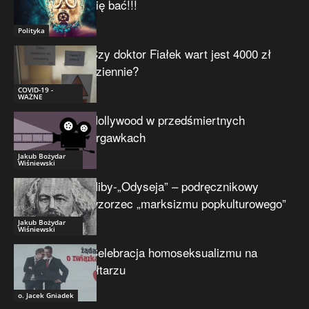
się bać!!!
Polityka
Czy doktor Fiałek wart jest 4000 zł
dziennie?
COVID-19 -
WAŻNE
Hollywood w przedśmiertnych
drgawkach
Jakub Bożydar
Wiśniewski
Niby-„Odyseja” – podręcznikowy
wzorzec „marksizmu popkulturowego”
Jakub Bożydar
Wiśniewski
Celebracja homoseksualizmu na
ołtarzu
o. Jacek Gniadek