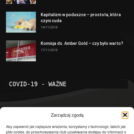
Kapitalizm w poduszce – prostota, która
czyni cuda
14/11/2018
Komisja ds. Amber Gold – czy było warto?
17/11/2018
COVID-19 - WAŻNE
POPULARNE KATEGORIE
Zarządzaj zgodą
Temat dnia
4601
Aby zapewnić jak najlepsze wrażenia, korzystamy z technologii, takich jak
pliki cookie, do przechowywania i/lub uzyskiwania dostępu do informacji o