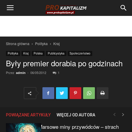
Strona główna
Polityka
Kraj
Polityka
Kraj
Polska
Publicystyka
Społeczeństwo
Były premier dorabia po godzinach
Przez
-
06/05/2012
1
admin
POWIĄZANE ARTYKUŁY
WIĘCEJ OD AUTORA
Marsowe miny przywódców – strach