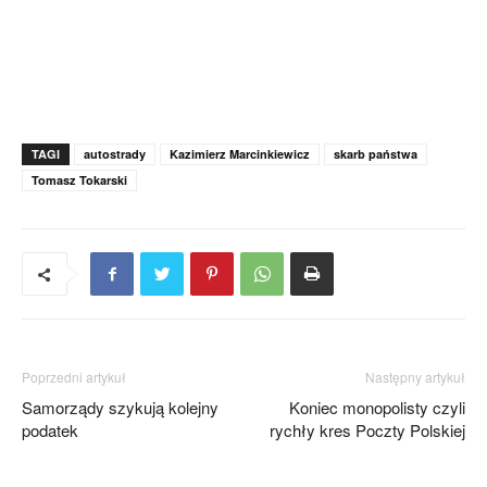
TAGI
autostrady
Kazimierz Marcinkiewicz
skarb państwa
Tomasz Tokarski
Poprzedni artykuł
Następny artykuł
Samorządy szykują kolejny
Koniec monopolisty czyli
podatek
rychły kres Poczty Polskiej