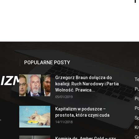
POPULARNE POSTY
Grzegorz Braun dołącza do
T
koalicji: Ruch Narodowy i Partia
Pu
Wolność. Prawica...
05/01/2019
Po
Po
Kapitalizm w poduszce –
prostota, która czyni cuda
S
,
14/11/2018
Kr
G
Komisja ds. Amber Gold – czy