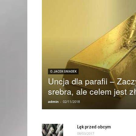
O. JACEK GNIADEK
Uncja dla parafii – Za
srebra, ale celem jest z
admin
-
02/11/2018
Lęk przed obcym
08/03/2017