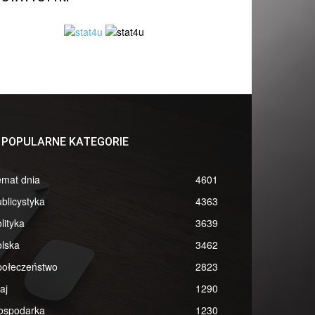
POPULARNE KATEGORIE
emat dnia
4601
blicystyka
4363
lityka
3639
lska
3462
połeczeństwo
2823
aj
1290
ospodarka
1230