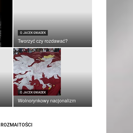
O. JACEK GNIADEK
Tworzyć czy rozdawać?
O. JACEK GNIADEK
Wolnorynkowy nacjonalizm
ROZMAITOŚCI