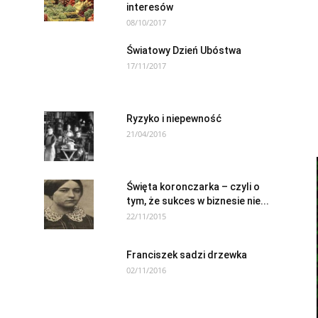
interesów
08/10/2017
Światowy Dzień Ubóstwa
17/11/2017
Ryzyko i niepewność
21/04/2016
Święta koronczarka – czyli o
tym, że sukces w biznesie nie...
22/11/2015
Franciszek sadzi drzewka
02/11/2016