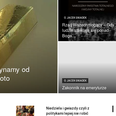
O. JACEK GNIADEK
Rząd Wszechmogący – Gdy
ludzie stawiają się ponad
Boga…
czynamy od
łoto
O. JACEK GNIADEK
Zakonnik na emeryturze
Niedziela i gwiazdy czyli z
politykami lepiej nie robić