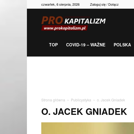
czwartek, 6 sierpnia, 2026
Zaloguj się / Dołącz
Prokapitalizm,
gospodarka,
TOP
COVID-19 – WAŻNE
POLSKA
polityka,
historia,
Strona główna
Publicystyka
o. Jacek Gniadek
O. JACEK GNIADEK
newsy