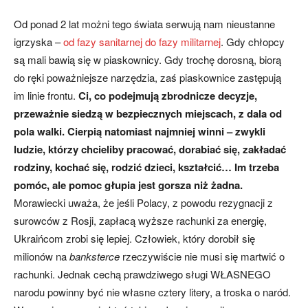
Od ponad 2 lat możni tego świata serwują nam nieustanne
igrzyska –
od fazy sanitarnej do fazy militarnej
. Gdy chłopcy
są mali bawią się w piaskownicy. Gdy trochę dorosną, biorą
do ręki poważniejsze narzędzia, zaś piaskownice zastępują
im linie frontu.
Ci, co podejmują zbrodnicze decyzje,
przeważnie siedzą w bezpiecznych miejscach, z dala od
pola walki. Cierpią natomiast najmniej winni – zwykli
ludzie, którzy chcieliby pracować, dorabiać się, zakładać
rodziny, kochać się, rodzić dzieci, kształcić… Im trzeba
pomóc, ale pomoc głupia jest gorsza niż żadna.
Morawiecki uważa, że jeśli Polacy, z powodu rezygnacji z
surowców z Rosji, zapłacą wyższe rachunki za energię,
Ukraińcom zrobi się lepiej. Człowiek, który dorobił się
milionów na
banksterce
rzeczywiście nie musi się martwić o
rachunki. Jednak cechą prawdziwego sługi WŁASNEGO
narodu powinny być nie własne cztery litery, a troska o naród.