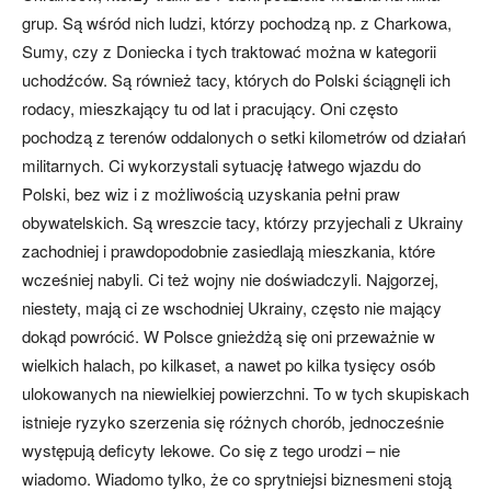
grup. Są wśród nich ludzi, którzy pochodzą np. z Charkowa,
Sumy, czy z Doniecka i tych traktować można w kategorii
uchodźców. Są również tacy, których do Polski ściągnęli ich
rodacy, mieszkający tu od lat i pracujący. Oni często
pochodzą z terenów oddalonych o setki kilometrów od działań
militarnych. Ci wykorzystali sytuację łatwego wjazdu do
Polski, bez wiz i z możliwością uzyskania pełni praw
obywatelskich. Są wreszcie tacy, którzy przyjechali z Ukrainy
zachodniej i prawdopodobnie zasiedlają mieszkania, które
wcześniej nabyli. Ci też wojny nie doświadczyli. Najgorzej,
niestety, mają ci ze wschodniej Ukrainy, często nie mający
dokąd powrócić. W Polsce gnieżdżą się oni przeważnie w
wielkich halach, po kilkaset, a nawet po kilka tysięcy osób
ulokowanych na niewielkiej powierzchni. To w tych skupiskach
istnieje ryzyko szerzenia się różnych chorób, jednocześnie
występują deficyty lekowe. Co się z tego urodzi – nie
wiadomo. Wiadomo tylko, że co sprytniejsi biznesmeni stoją