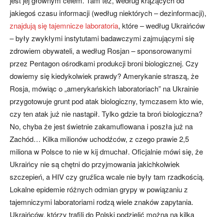
jest jej głównym celem. Tam też, według krążących od
jakiegoś czasu informacji (według niektórych – dezinformacji),
znajdują się tajemnicze laboratoria
, które – według Ukraińców
– były zwykłymi instytutami badawczymi zajmującymi się
zdrowiem obywateli, a według Rosjan – sponsorowanymi
przez Pentagon ośrodkami produkcji broni biologicznej. Czy
dowiemy się kiedykolwiek prawdy? Amerykanie straszą, że
Rosja, mówiąc o „amerykańskich laboratoriach” na Ukrainie
przygotowuje grunt pod atak biologiczny, tymczasem kto wie,
czy ten atak już nie nastąpił. Tylko gdzie ta broń biologiczna?
No, chyba że jest świetnie zakamuflowana i poszła już na
Zachód… Kilka milionów uchodźców, z czego prawie 2,5
miliona w Polsce to nie w kij dmuchał. Oficjalnie mówi się, że
Ukraińcy nie są chętni do przyjmowania jakichkolwiek
szczepień, a HIV czy gruźlica wcale nie były tam rzadkością.
Lokalne epidemie różnych odmian grypy w powiązaniu z
tajemniczymi laboratoriami rodzą wiele znaków zapytania.
Ukraińców, którzy trafili do Polski podzielić można na kilka