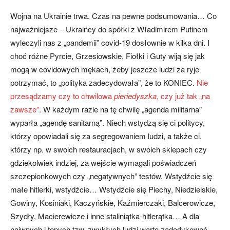
Wojna na Ukrainie trwa. Czas na pewne podsumowania… Co
najważniejsze – Ukraińcy do spółki z Władimirem Putinem
wyleczyli nas z „pandemii” covid-19 dosłownie w kilka dni. I
choć różne Pyrcie, Grzesiowskie, Fiołki i Guty wiją się jak
mogą w covidowych mękach, żeby jeszcze ludzi za ryje
potrzymać, to „polityka zadecydowała”, że to KONIEC.
Nie
przesądzamy czy to chwilowa
pieriedyszka
, czy już tak „na
zawsze”
. W każdym razie na tę chwilę „agenda militarna”
wyparła „agendę sanitarną”. Niech wstydzą się ci politycy,
którzy opowiadali się za segregowaniem ludzi, a także ci,
którzy np. w swoich restauracjach, w swoich sklepach czy
gdziekolwiek indziej, za wejście wymagali poświadczeń
szczepionkowych czy „negatywnych” testów. Wstydźcie się
małe hitlerki, wstydźcie… Wstydźcie się Piechy, Niedzielskie,
Gowiny, Kosiniaki, Kaczyńskie, Kaźmierczaki, Balcerowicze,
Szydły, Macierewicze i inne staliniątka-hitlerątka… A dla
naiwnych i tępych tzw. zwykłych ludzi warto zadedykować