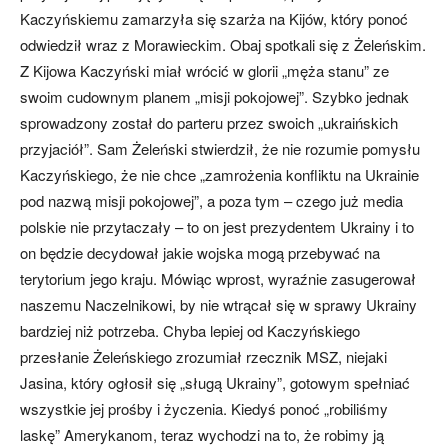
Kaczyńskiemu zamarzyła się szarża na Kijów, który ponoć
odwiedził wraz z Morawieckim. Obaj spotkali się z Żeleńskim.
Z Kijowa Kaczyński miał wrócić w glorii „męża stanu” ze
swoim cudownym planem „misji pokojowej”. Szybko jednak
sprowadzony został do parteru przez swoich „ukraińskich
przyjaciół”. Sam Żeleński stwierdził, że nie rozumie pomysłu
Kaczyńskiego, że nie chce „zamrożenia konfliktu na Ukrainie
pod nazwą misji pokojowej”, a poza tym – czego już media
polskie nie przytaczały – to on jest prezydentem Ukrainy i to
on będzie decydował jakie wojska mogą przebywać na
terytorium jego kraju. Mówiąc wprost, wyraźnie zasugerował
naszemu Naczelnikowi, by nie wtrącał się w sprawy Ukrainy
bardziej niż potrzeba. Chyba lepiej od Kaczyńskiego
przesłanie Żeleńskiego zrozumiał rzecznik MSZ, niejaki
Jasina, który ogłosił się „sługą Ukrainy”, gotowym spełniać
wszystkie jej prośby i życzenia. Kiedyś ponoć „robiliśmy
laskę” Amerykanom, teraz wychodzi na to, że robimy ją