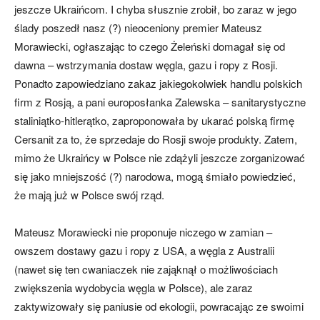
jeszcze Ukraińcom. I chyba słusznie zrobił, bo zaraz w jego
ślady poszedł nasz (?) nieoceniony premier Mateusz
Morawiecki, ogłaszając to czego Żeleński domagał się od
dawna – wstrzymania dostaw węgla, gazu i ropy z Rosji.
Ponadto zapowiedziano zakaz jakiegokolwiek handlu polskich
firm z Rosją, a pani europosłanka Zalewska – sanitarystyczne
staliniątko-hitlerątko, zaproponowała by ukarać polską firmę
Cersanit za to, że sprzedaje do Rosji swoje produkty. Zatem,
mimo że Ukraińcy w Polsce nie zdążyli jeszcze zorganizować
się jako mniejszość (?) narodowa, mogą śmiało powiedzieć,
że mają już w Polsce swój rząd.
Mateusz Morawiecki nie proponuje niczego w zamian –
owszem dostawy gazu i ropy z USA, a węgla z Australii
(nawet się ten cwaniaczek nie zająknął o możliwościach
zwiększenia wydobycia węgla w Polsce), ale zaraz
zaktywizowały się paniusie od ekologii, powracając ze swoimi