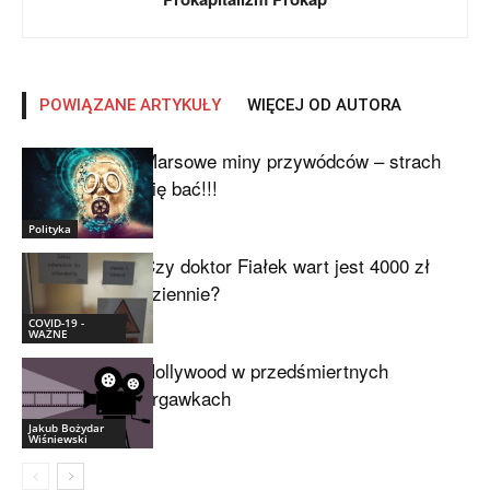
POWIĄZANE ARTYKUŁY
WIĘCEJ OD AUTORA
Marsowe miny przywódców – strach
się bać!!!
Polityka
Czy doktor Fiałek wart jest 4000 zł
dziennie?
COVID-19 -
WAŻNE
Hollywood w przedśmiertnych
drgawkach
Jakub Bożydar
Wiśniewski