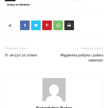
wojna na Ukrainie
Poprzedni artykuł
Następny artykuł
51 skrzyń ze złotem
Węgierska polityka i polska
naiwność
Prokapitalizm Prokap