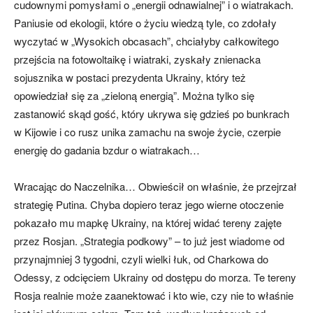
cudownymi pomysłami o „energii odnawialnej” i o wiatrakach.
Paniusie od ekologii, które o życiu wiedzą tyle, co zdołały
wyczytać w „Wysokich obcasach”, chciałyby całkowitego
przejścia na fotowoltaikę i wiatraki, zyskały znienacka
sojusznika w postaci prezydenta Ukrainy, który też
opowiedział się za „zieloną energią”. Można tylko się
zastanowić skąd gość, który ukrywa się gdzieś po bunkrach
w Kijowie i co rusz unika zamachu na swoje życie, czerpie
energię do gadania bzdur o wiatrakach…
Wracając do Naczelnika… Obwieścił on właśnie, że przejrzał
strategię Putina. Chyba dopiero teraz jego wierne otoczenie
pokazało mu mapkę Ukrainy, na której widać tereny zajęte
przez Rosjan. „Strategia podkowy” – to już jest wiadome od
przynajmniej 3 tygodni, czyli wielki łuk, od Charkowa do
Odessy, z odcięciem Ukrainy od dostępu do morza. Te tereny
Rosja realnie może zaanektować i kto wie, czy nie to właśnie