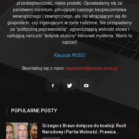
przedsiębiorczość, niskie podatki. Opowiadamy się za
państwem minimum, pilnującym naszego bezpieczeństwa
wewnętrznego i zewnętrznego, ale nie wtrącającym się do
gospodarki, czy ingerującym w życie rodzinne. Nie przepadamy
za "polityczną poprawnością", ograniczającą wolność słowa i
usiłującą narzucić "jedynie słuszny" kierunek myślenia. Warto tu
zajrzeć!
Klauzula RODO
Skontaktuj się z nami:
kapitalizm@poczta.onet.pl
POPULARNE POSTY
Grzegorz Braun dołącza do koalicji: Ruch
Narodowy i Partia Wolność. Prawica...
05/01/2019