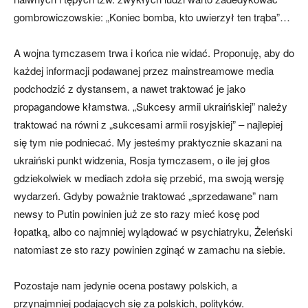
gombrowiczowskie: „Koniec bomba, kto uwierzył ten trąba”…
A wojna tymczasem trwa i końca nie widać. Proponuję, aby do
każdej informacji podawanej przez mainstreamowe media
podchodzić z dystansem, a nawet traktować je jako
propagandowe kłamstwa. „Sukcesy armii ukraińskiej” należy
traktować na równi z „sukcesami armii rosyjskiej” – najlepiej
się tym nie podniecać. My jesteśmy praktycznie skazani na
ukraiński punkt widzenia, Rosja tymczasem, o ile jej głos
gdziekolwiek w mediach zdoła się przebić, ma swoją wersję
wydarzeń. Gdyby poważnie traktować „sprzedawane” nam
newsy to Putin powinien już ze sto razy mieć kosę pod
łopatką, albo co najmniej wylądować w psychiatryku, Żeleński
natomiast ze sto razy powinien zginąć w zamachu na siebie.
Pozostaje nam jedynie ocena postawy polskich, a
przynajmniej podających się za polskich, polityków.