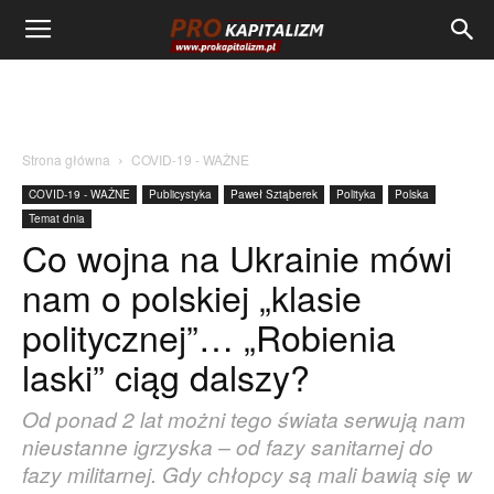
Strona główna
COVID-19 - WAŻNE
COVID-19 - WAŻNE
Publicystyka
Paweł Sztąberek
Polityka
Polska
Temat dnia
Co wojna na Ukrainie mówi
nam o polskiej „klasie
politycznej”… „Robienia
laski” ciąg dalszy?
Od ponad 2 lat możni tego świata serwują nam
nieustanne igrzyska – od fazy sanitarnej do
fazy militarnej. Gdy chłopcy są mali bawią się w