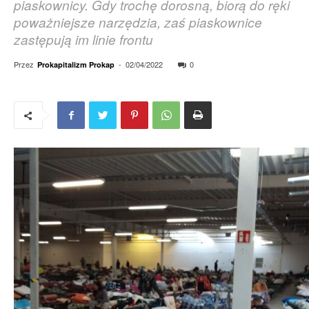
piaskownicy. Gdy trochę dorosną, biorą do ręki
poważniejsze narzędzia, zaś piaskownice
zastępują im linie frontu
Przez
-
02/04/2022
0
Prokapitalizm Prokap