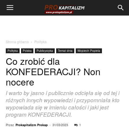
Strona główna
Polityka
Polityka
Polska
Publicystyka
Temat dnia
Wojciech Popiela
Co zrobić dla
KONFEDERACJI? Non
nocere
I warto by jasno i publicznie odcięła się od tej i
różnych innych wypowiedzi i przypomniała kto
wypowiada się w imieniu całości i jaki jest
program KONFEDERACJI.
Przez
-
31/03/2023
1
Prokapitalizm Prokap