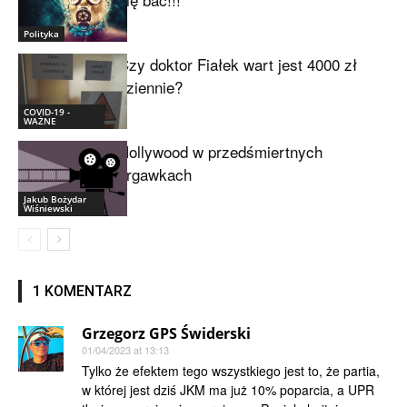
Polityka
Czy doktor Fiałek wart jest 4000 zł
dziennie?
COVID-19 -
WAŻNE
Hollywood w przedśmiertnych
drgawkach
Jakub Bożydar
Wiśniewski
1 KOMENTARZ
Grzegorz GPS Świderski
01/04/2023 at 13:13
Tylko że efektem tego wszystkiego jest to, że partia,
w której jest dziś JKM ma już 10% poparcia, a UPR