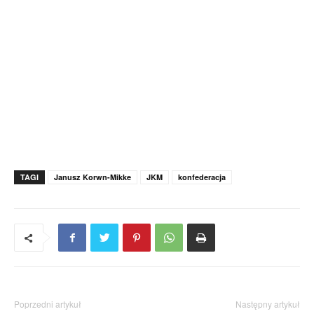
TAGI
Janusz Korwn-Mikke
JKM
konfederacja
Poprzedni artykuł
Następny artykuł