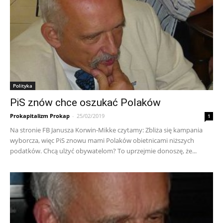
Polityka
PiS znów chce oszukać Polaków
Prokapitalizm Prokap
-
25/02/2019
1
Na stronie FB Janusza Korwin-Mikke czytamy: Zbliża się kampania
wyborcza, więc PiS znowu mami Polaków obietnicami niższych
podatków. Chcą ulżyć obywatelom? To uprzejmie donoszę, że...