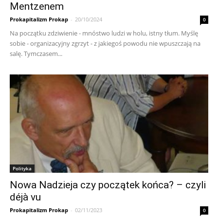
Mentzenem
Prokapitalizm Prokap
-
20/10/2024
0
Na początku zdziwienie - mnóstwo ludzi w holu, istny tłum. Myślę
sobie - organizacyjny zgrzyt - z jakiegoś powodu nie wpuszczają na
salę. Tymczasem...
Polityka
Nowa Nadzieja czy początek końca? – czyli
déjà vu
Prokapitalizm Prokap
-
02/11/2023
0