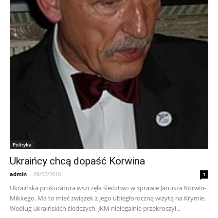
Polityka
Ukraińcy chcą dopaść Korwina
admin
-
09/02/2016
1
Ukraińska prokuratura wszczęła śledztwo w sprawie Janusza Korwin-
Mikkego. Ma to mieć związek z jego ubiegłoroczną wizytą na Krymie.
Według ukraińskich śledczych, JKM nielegalnie przekroczył...