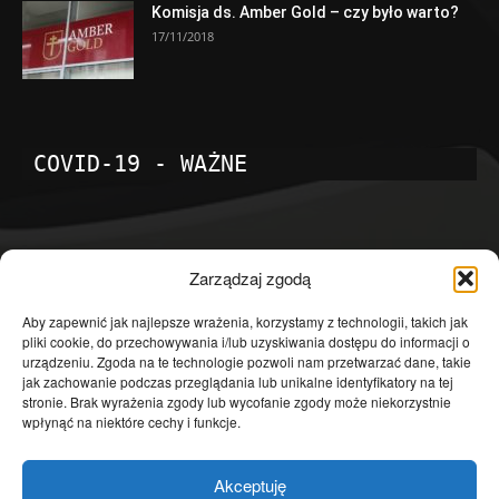
Komisja ds. Amber Gold – czy było warto?
17/11/2018
COVID-19 - WAŻNE
POPULARNE KATEGORIE
Zarządzaj zgodą
Temat dnia
4601
Aby zapewnić jak najlepsze wrażenia, korzystamy z technologii, takich jak
pliki cookie, do przechowywania i/lub uzyskiwania dostępu do informacji o
Publicystyka
4363
urządzeniu. Zgoda na te technologie pozwoli nam przetwarzać dane, takie
jak zachowanie podczas przeglądania lub unikalne identyfikatory na tej
Polityka
3639
stronie. Brak wyrażenia zgody lub wycofanie zgody może niekorzystnie
Polska
3462
wpłynąć na niektóre cechy i funkcje.
Społeczeństwo
2823
Akceptuję
Kraj
1290