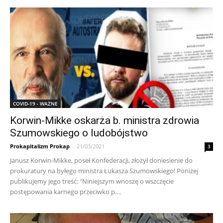
COVID-19 - WAŻNE
Korwin-Mikke oskarża b. ministra zdrowia
Szumowskiego o ludobójstwo
Prokapitalizm Prokap
-
21/03/2021
3
Janusz Korwin-Mikke, poseł Konfederacji, złożył doniesienie do
prokuratury na byłego ministra Łukasza Szumowskiego! Poniżej
publikujemy jego treść: "Niniejszym wnoszę o wszczęcie
postępowania karnego przeciwko p....