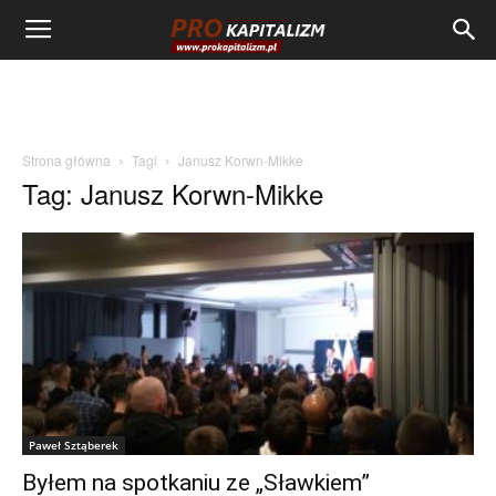
Strona główna
Tagi
Janusz Korwn-Mikke
Tag: Janusz Korwn-Mikke
Paweł Sztąberek
Byłem na spotkaniu ze „Sławkiem”