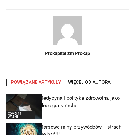
Prokapitalizm Prokap
POWIĄZANE ARTYKUŁY
WIĘCEJ OD AUTORA
Medycyna i polityka zdrowotna jako
ideologia strachu
COVID-19 -
WAŻNE
Marsowe miny przywódców – strach
się bać!!!