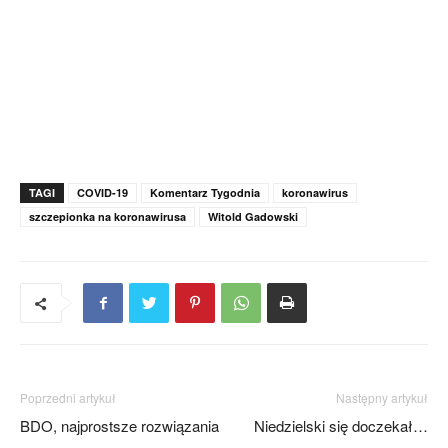
TAGI
COVID-19
Komentarz Tygodnia
koronawirus
szczepionka na koronawirusa
Witold Gadowski
Poprzedni artykuł
Następny artykuł
BDO, najprostsze rozwiązania
Niedzielski się doczekał…