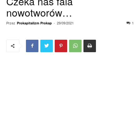
Czeka nas fala
nowotworów…
Przez
-
29/09/2021
1
Prokapitalizm Prokap