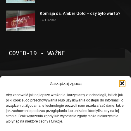
Komisja ds. Amber Gold – czy było warto?
17/11/2018
COVID-19 - WAŻNE
POPULARNE KATEGORIE
Zarządzaj zgodą
Temat dnia
4602
Aby zapewnić jak najlepsze wrażenia, korzystamy z technologii, takich jak
pliki cookie, do przechowywania i/lub uzyskiwania dostępu do informacji o
Publicystyka
4364
urządzeniu. Zgoda na te technologie pozwoli nam przetwarzać dane, takie
jak zachowanie podczas przeglądania lub unikalne identyfikatory na tej
Polityka
3640
stronie. Brak wyrażenia zgody lub wycofanie zgody może niekorzystnie
Polska
3462
wpłynąć na niektóre cechy i funkcje.
Społeczeństwo
2823