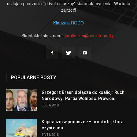
usiłującą narzucić "jedynie słuszny" kierunek myślenia. Warto tu
zajrzeć!
Klauzula RODO
Skontaktuj się z nami:
kapitalizm@poczta.onet.pl
POPULARNE POSTY
Grzegorz Braun dołącza do koalicji: Ruch
Narodowy i Partia Wolność. Prawica...
05/01/2019
Kapitalizm w poduszce – prostota, która
czyni cuda
14/11/2018