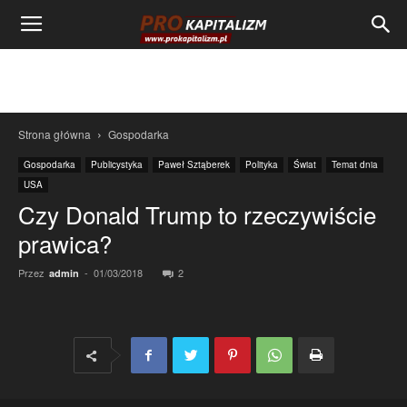
Strona główna
Gospodarka
Gospodarka
Publicystyka
Paweł Sztąberek
Polityka
Świat
Temat dnia
USA
Czy Donald Trump to rzeczywiście
prawica?
Przez
-
01/03/2018
2
admin