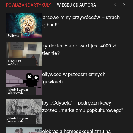
POWIĄZANE ARTYKUŁY
WIĘCEJ OD AUTORA
Marsowe miny przywódców – strach
się bać!!!
Polityka
Czy doktor Fiałek wart jest 4000 zł
dziennie?
COVID-19 -
WAŻNE
Hollywood w przedśmiertnych
drgawkach
Jakub Bożydar
Wiśniewski
Niby-„Odyseja” – podręcznikowy
wzorzec „marksizmu popkulturowego”
Jakub Bożydar
Wiśniewski
Celebracja homoseksualizmu na