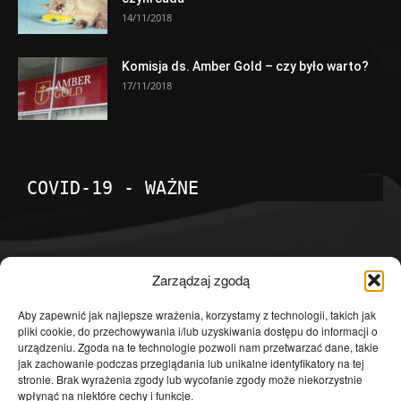
14/11/2018
Komisja ds. Amber Gold – czy było warto?
17/11/2018
COVID-19 - WAŻNE
POPULARNE KATEGORIE
Zarządzaj zgodą
Temat dnia
4601
Aby zapewnić jak najlepsze wrażenia, korzystamy z technologii, takich jak
pliki cookie, do przechowywania i/lub uzyskiwania dostępu do informacji o
Publicystyka
4363
urządzeniu. Zgoda na te technologie pozwoli nam przetwarzać dane, takie
jak zachowanie podczas przeglądania lub unikalne identyfikatory na tej
Polityka
3639
stronie. Brak wyrażenia zgody lub wycofanie zgody może niekorzystnie
Polska
3462
wpłynąć na niektóre cechy i funkcje.