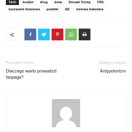
TAGI
budżet
dług
dolar
Donald Trump
FED
luzowanie ilościowe
podatki
QE
rezerwa federalna
Poprzedni artykuł
Następny artykuł
Dlaczego warto prowadzić
Antypolonizm
fanpage?