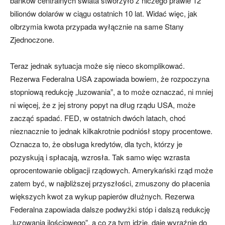
banków centralnych świata stworzyło z niczego prawie 12
bilionów dolarów w ciągu ostatnich 10 lat. Widać więc, jak
olbrzymia kwota przypada wyłącznie na same Stany
Zjednoczone.
Teraz jednak sytuacja może się nieco skomplikować.
Rezerwa Federalna USA zapowiada bowiem, że rozpoczyna
stopniową redukcję „luzowania”, a to może oznaczać, ni mniej
ni więcej, że z jej strony popyt na dług rządu USA, może
zacząć spadać. FED, w ostatnich dwóch latach, choć
nieznacznie to jednak kilkakrotnie podniósł stopy procentowe.
Oznacza to, że obsługa kredytów, dla tych, którzy je
pozyskują i spłacają, wzrosła. Tak samo więc wzrasta
oprocentowanie obligacji rządowych. Amerykański rząd może
zatem być, w najbliższej przyszłości, zmuszony do płacenia
większych kwot za wykup papierów dłużnych. Rezerwa
Federalna zapowiada dalsze podwyżki stóp i dalszą redukcję
„luzowania ilościowego”, a co za tym idzie, daje wyraźnie do