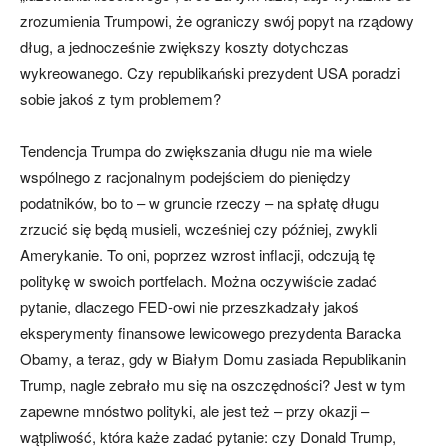
zrozumienia Trumpowi, że ograniczy swój popyt na rządowy
dług, a jednocześnie zwiększy koszty dotychczas
wykreowanego. Czy republikański prezydent USA poradzi
sobie jakoś z tym problemem?
Tendencja Trumpa do zwiększania długu nie ma wiele
wspólnego z racjonalnym podejściem do pieniędzy
podatników, bo to – w gruncie rzeczy – na spłatę długu
zrzucić się będą musieli, wcześniej czy później, zwykli
Amerykanie. To oni, poprzez wzrost inflacji, odczują tę
politykę w swoich portfelach. Można oczywiście zadać
pytanie, dlaczego FED-owi nie przeszkadzały jakoś
eksperymenty finansowe lewicowego prezydenta Baracka
Obamy, a teraz, gdy w Białym Domu zasiada Republikanin
Trump, nagle zebrało mu się na oszczędności? Jest w tym
zapewne mnóstwo polityki, ale jest też – przy okazji –
wątpliwość, która każe zadać pytanie: czy Donald Trump,