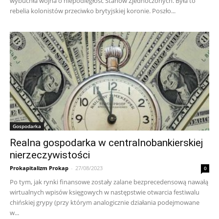
wybuchła wojna o niepodległość Stanów Zjednoczonych. Była to
rebelia kolonistów przeciwko brytyjskiej koronie. Poszło...
Gospodarka
Realna gospodarka w centralnobankierskiej
nierzeczywistości
Prokapitalizm Prokap
-
27/08/2023
0
Po tym, jak rynki finansowe zostały zalane bezprecedensową nawałą
wirtualnych wpisów księgowych w następstwie otwarcia festiwalu
chińskiej grypy (przy którym analogicznie działania podejmowane
w...