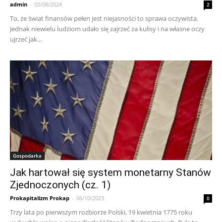
admin
-
02/08/2024
2
To, że świat finansów pełen jest niejasności to sprawa oczywista.
Jednak niewielu ludziom udało się zajrzeć za kulisy i na własne oczy
ujrzeć jak...
Gospodarka
Jak hartował się system monetarny Stanów
Zjednoczonych (cz. 1)
Prokapitalizm Prokap
-
06/10/2023
0
Trzy lata po pierwszym rozbiorze Polski, 19 kwietnia 1775 roku