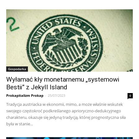
Gospodarka
Wyłamać kły monetarnemu „systemowi
Bestii” z Jekyll Island
Prokapitalizm Prokap
-
25/07/2023
0
Tradycja austriacka w ekonomii, mimo, a może właśnie wskutek
swojego częstokroć podkreślanego aprioryczno-dedukcyjnego
charakteru, okazuje się jedyną tradycją, której prognostyczna siła
była w stanie...