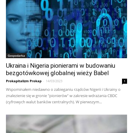
Gospodarka
Ukraina i Nigeria pionierami w budowaniu
bezgotówkowej globalnej wieży Babel
Prokapitalizm Prokap
-
14/03/2023
1
Wspominałem niedawno o zabieganiu rządców Nigerii i Ukrainy o
znalezienie się w gronie "pionierów" w zakresie wdrażania CBDC
(cyfrowych walut banków centralnych). W pierwszym...