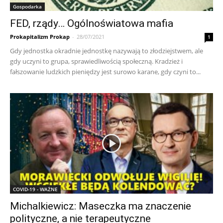
Gospodarka
FED, rządy… Ogólnoświatowa mafia
Prokapitalizm Prokap
-
28/07/2021
1
Gdy jednostka okradnie jednostkę nazywają to złodziejstwem, ale
gdy uczyni to grupa, sprawiedliwością społeczną. Kradzież i
fałszowanie ludzkich pieniędzy jest surowo karane, gdy czyni to...
COVID-19 - WAŻNE
Michalkiewicz: Maseczka ma znaczenie
polityczne, a nie terapeutyczne