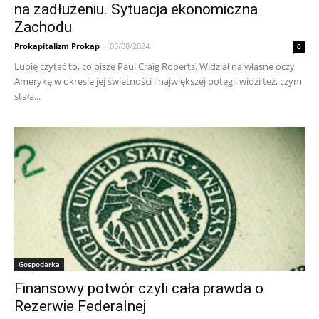
na zadłużeniu. Sytuacja ekonomiczna
Zachodu
Prokapitalizm Prokap
-
05/08/2024
0
Lubię czytać to, co pisze Paul Craig Roberts. Widział na własne oczy
Amerykę w okresie jej świetności i największej potęgi, widzi też, czym
stała...
Gospodarka
Finansowy potwór czyli cała prawda o
Rezerwie Federalnej