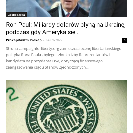
Gospodarka
Ron Paul: Miliardy dolarów płyną na Ukrainę,
podczas gdy Ameryka się...
Prokapitalizm Prokap
-
14/09/2022
0
Strona campaignforliberty.org zamieszcza ocenę libertariańskiego
polityka Rona Paula , byłego członka Izby Reprezentantów i
kandydata na prezydenta USA, dotyczącą finansowego
zaangażowania rządu Stanów Zjednoczonych...