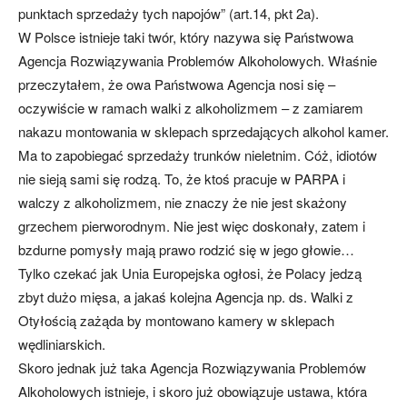
punktach sprzedaży tych napojów” (art.14, pkt 2a).
W Polsce istnieje taki twór, który nazywa się Państwowa
Agencja Rozwiązywania Problemów Alkoholowych. Właśnie
przeczytałem, że owa Państwowa Agencja nosi się –
oczywiście w ramach walki z alkoholizmem – z zamiarem
nakazu montowania w sklepach sprzedających alkohol kamer.
Ma to zapobiegać sprzedaży trunków nieletnim. Cóż, idiotów
nie sieją sami się rodzą. To, że ktoś pracuje w PARPA i
walczy z alkoholizmem, nie znaczy że nie jest skażony
grzechem pierworodnym. Nie jest więc doskonały, zatem i
bzdurne pomysły mają prawo rodzić się w jego głowie…
Tylko czekać jak Unia Europejska ogłosi, że Polacy jedzą
zbyt dużo mięsa, a jakaś kolejna Agencja np. ds. Walki z
Otyłością zażąda by montowano kamery w sklepach
wędliniarskich.
Skoro jednak już taka Agencja Rozwiązywania Problemów
Alkoholowych istnieje, i skoro już obowiązuje ustawa, która