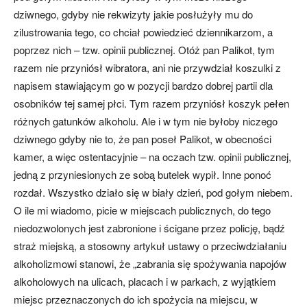
dziwnego, gdyby nie rekwizyty jakie posłużyły mu do
zilustrowania tego, co chciał powiedzieć dziennikarzom, a
poprzez nich – tzw. opinii publicznej. Otóż pan Palikot, tym
razem nie przyniósł wibratora, ani nie przywdział koszulki z
napisem stawiającym go w pozycji bardzo dobrej partii dla
osobników tej samej płci. Tym razem przyniósł koszyk pełen
różnych gatunków alkoholu. Ale i w tym nie byłoby niczego
dziwnego gdyby nie to, że pan poseł Palikot, w obecności
kamer, a więc ostentacyjnie – na oczach tzw. opinii publicznej,
jedną z przyniesionych ze sobą butelek wypił. Inne ponoć
rozdał. Wszystko działo się w biały dzień, pod gołym niebem.
O ile mi wiadomo, picie w miejscach publicznych, do tego
niedozwolonych jest zabronione i ścigane przez policję, bądź
straż miejską, a stosowny artykuł ustawy o przeciwdziałaniu
alkoholizmowi stanowi, że „zabrania się spożywania napojów
alkoholowych na ulicach, placach i w parkach, z wyjątkiem
miejsc przeznaczonych do ich spożycia na miejscu, w