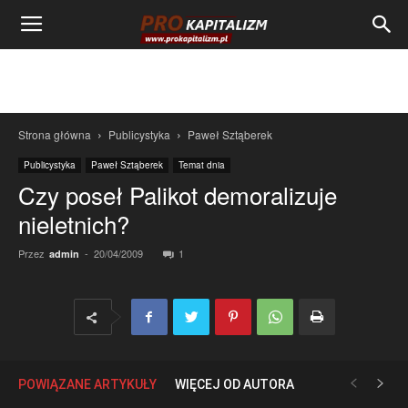
Strona główna
Publicystyka
Paweł Sztąberek
Publicystyka
Paweł Sztąberek
Temat dnia
Czy poseł Palikot demoralizuje
nieletnich?
Przez
-
20/04/2009
1
admin
POWIĄZANE ARTYKUŁY
WIĘCEJ OD AUTORA