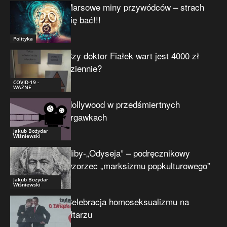
Marsowe miny przywódców – strach
się bać!!!
Polityka
Czy doktor Fiałek wart jest 4000 zł
dziennie?
COVID-19 -
WAŻNE
Hollywood w przedśmiertnych
drgawkach
Jakub Bożydar
Wiśniewski
Niby-„Odyseja” – podręcznikowy
wzorzec „marksizmu popkulturowego”
Jakub Bożydar
Wiśniewski
Celebracja homoseksualizmu na
ołtarzu