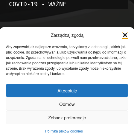
COVID-19 - WAŻNE
POPULARNE KATEGORIE
Zarządzaj zgodą
Temat dnia
4601
Aby zapewnić jak najlepsze wrażenia, korzystamy z technologii, takich jak
pliki cookie, do przechowywania i/lub uzyskiwania dostępu do informacji o
Publicystyka
4363
urządzeniu. Zgoda na te technologie pozwoli nam przetwarzać dane, takie
jak zachowanie podczas przeglądania lub unikalne identyfikatory na tej
Polityka
3639
stronie. Brak wyrażenia zgody lub wycofanie zgody może niekorzystnie
Polska
3462
wpłynąć na niektóre cechy i funkcje.
Społeczeństwo
2823
Akceptuję
Kraj
1290
Gospodarka
1230
Odmów
Europa
866
Zobacz preferencje
Świat
595
Polityka plików cookies