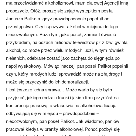
ma przeciwdziałać alkoholizmowi, mam dla owej Agencji inną
propozycję. Otóż, proszę się zająć występkiem posła
Janusza Palikota, gdyż prawdopodobnie popełnił on
przestępstwo. Czyli spożywał alkohol w miejscu do tego
niedozwolonym. Poza tym, jako poseł, zamiast świecić
przykładem, na oczach milionów telewidzów pił z tzw. gwinta
alkohol, co może przez wielu młodych ludzi, w tym również
nieletnich, odebrane zostać jako zachęta do sięgnięcia po
napój wyskokowy. Mówiąc inaczej, pan poseł Palikot popełnił
czyn, który młodych ludzi sprowadzić może na złą drogę i
może się przyczynić do ich demoralizacji.
I jest jeszcze jedna sprawa… Może warto by się było
przyjrzeć, jakiego rodzaju trunki i jakich firm przyniósł na
konferencję prasową, a właściwie na alkoholową libację
odbywającą się w miejscu – prawdopodobnie –
niedozwolonym, pan poseł Palikot. Jak wiadomo, pan ów
pracował kiedyś w branży alkoholowej. Ponoć pozbył się